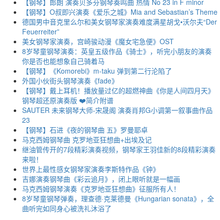
【钢琴】郎朗 演奏贝多芬钢琴奏鸣曲 热情 No 23 in F minor
【钢琴】O叔即兴演奏《爱乐之城》Mia and Sebastian’s Theme
德国男中音克里么尔和美女钢琴家演奏难度满星胡戈•沃尔夫“Der
Feuerreiter”
美女钢琴家演奏，宫崎骏动漫《魔女宅急便》OST
8岁琴童钢琴演奏：英皇五级作品《骑士》，听完小朋友的演奏
你是否也能想象自己骑着马
【钢琴】《Komorebi》m-taku 弹到第二行沦陷了
外国小伙街头钢琴演奏《fade》
【钢琴】戴上耳机！播放量过亿的超燃神曲《你是人间四月天》
钢琴超还原演奏版 ❤️简介附谱
SAUTER 未来钢琴大师-宋晟阁 演奏肖邦G小调第一叙事曲作品
23
【钢琴】石进《夜的钢琴曲 五》罗曼耶卓
马克西姆钢琴曲 克罗地亚狂想曲+出埃及记
继油管传开的7段精彩演奏视频，钢琴家王羽佳新的8段精彩演奏
来啦！
世界上最性感女钢琴家演奏李斯特作品《钟》
吉娜演奏钢琴曲《彩云追月》，闭上眼听就是一幅画
马克西姆钢琴演奏《克罗地亚狂想曲》征服所有人！
8岁琴童钢琴弹奏，理查德·克莱德曼《Hungarian sonata》，全
曲听完如同身心被洗礼沐浴了