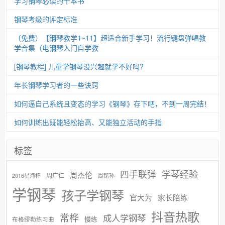
学习钢琴必读的十本书
钢琴考级的评定标准
（免费）【钢琴教学1~11】超适合新手学习！流行键盘弹唱教
学合集（电钢琴入门自学教
[钢琴教程] 儿童学钢琴没兴趣就学不好吗?
年长钢琴学习者的一些诀窍
如何逼自己系统且变态的学习《钢琴》存下吧，不到一周完结！
如何训练出既能轻松抬高、又能独立活动的手指
标签
学琴经验
四手联弹
周杰伦
周广仁
2016星海杯
周铭孙
学钢琴
孩子学钢琴
官大为
家长陪练
抖音热歌
常桦
成人学钢琴
慢练
布格缪勒练习曲