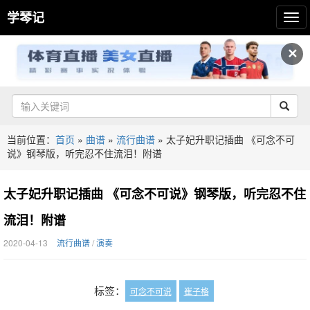
学琴记
✕
当前位置：
首页
»
曲谱
»
流行曲谱
»
太子妃升职记插曲 《可念不可
说》钢琴版，听完忍不住流泪！附谱
太子妃升职记插曲 《可念不可说》钢琴版，听完忍不住
流泪！附谱
2020-04-13
流行曲谱
/
演奏
标签：
可念不可说
崔子格