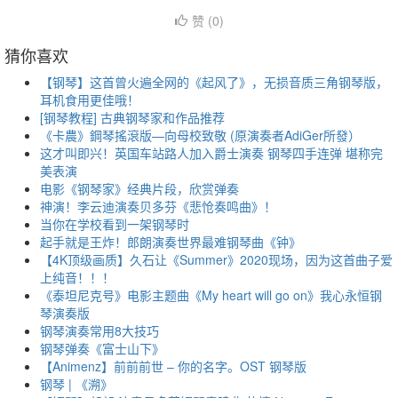
赞 (
0
)
猜你喜欢
【钢琴】这首曾火遍全网的《起风了》，无损音质三角钢琴版，
耳机食用更佳哦！
[钢琴教程] 古典钢琴家和作品推荐
《卡農》鋼琴搖滾版—向母校致敬 (原演奏者AdiGer所發）
这才叫即兴！英国车站路人加入爵士演奏 钢琴四手连弹 堪称完
美表演
电影《钢琴家》经典片段，欣赏弹奏
神演！李云迪演奏贝多芬《悲怆奏鸣曲》！
当你在学校看到一架钢琴时
起手就是王炸！郎朗演奏世界最难钢琴曲《钟》
【4K顶级画质】久石让《Summer》2020现场，因为这首曲子爱
上纯音！！！
《泰坦尼克号》电影主题曲《My heart will go on》我心永恒钢
琴演奏版
钢琴演奏常用8大技巧
钢琴弹奏《富士山下》
【Animenz】前前前世 – 你的名字。OST 钢琴版
钢琴 | 《溯》