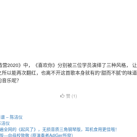
造营2020》中，《喜欢你》分别被三位学员演绎了三种风格， 
之所以能再次翻红，也离不开这首歌本身就有的“甜而不腻”的味
的音乐呢？
赞 (
1
)
谱 – 陈洁仪
陈洁仪
遍全网的《起风了》，无损音质三角钢琴版，耳机食用更佳哦！
—向母校致敬 (原演奏者AdiGer所發）