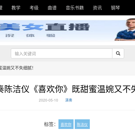
理
教学
考级
曲谱
音乐书籍
资讯
钢琴
蜜温婉又不失细腻！
奏陈洁仪《喜欢你》既甜蜜温婉又不
2020-05-10
演奏
标签：
喜欢你
陈洁仪