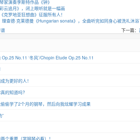
琴家演奏李斯特作品《钟》
彩云追月》，闭上眼听就是一幅画
《克罗地亚狂想曲》征服所有人！
理查德·克莱德曼《Hungarian sonata》，全曲听完如同身心被洗礼沐浴
琴谱
下一篇：
 No.11 ‘冬风’/Chopin Etude Op.25 No.11
琴
们成为更好的人！
真的知道吗?
偷偷学了2个月的钢琴，然后向我炫耀学习成果
”
和两个重要（学钢琴必看）！