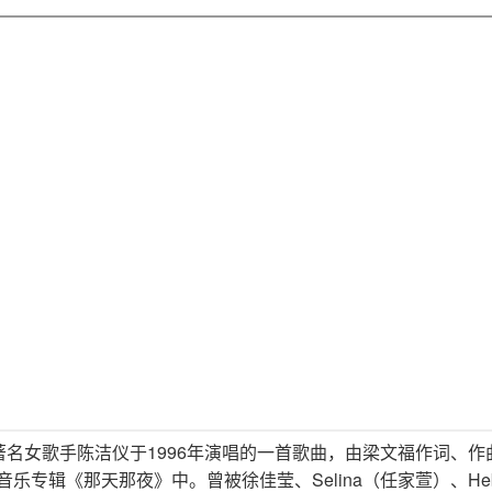
著名女歌手陈洁仪于1996年演唱的一首歌曲，由梁文福作词、作
的音乐专辑《那天那夜》中。曾被徐佳莹、Selina（任家萱）、H