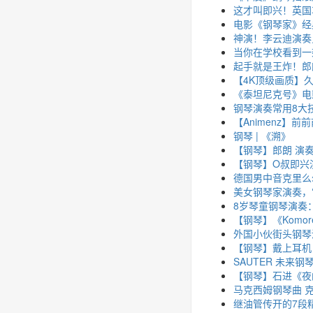
这才叫即兴！英国
电影《钢琴家》经
神演！李云迪演奏
当你在学校看到一
起手就是王炸！郎
【4K顶级画质】久
《泰坦尼克号》电影主
钢琴演奏常用8大
【Animenz】前
钢琴 | 《溯》
【钢琴】郎朗 演奏贝多
【钢琴】O叔即兴演奏《
德国男中音克里么尔和
美女钢琴家演奏，
8岁琴童钢琴演奏
【钢琴】《Komor
外国小伙街头钢琴演
【钢琴】戴上耳机
SAUTER 未来
【钢琴】石进《夜
马克西姆钢琴曲 
继油管传开的7段