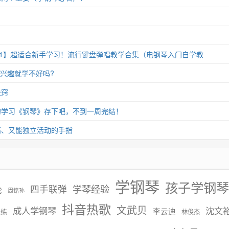
11】超适合新手学习！流行键盘弹唱教学合集（电钢琴入门自学教
没兴趣就学不好吗?
诀窍
的学习《钢琴》存下吧，不到一周完结！
高、又能独立活动的手指
学钢琴
孩子学钢琴
学琴经验
四手联弹
伦
周铭孙
抖音热歌
文武贝
成人学钢琴
沈文
李云迪
慢练
林俊杰