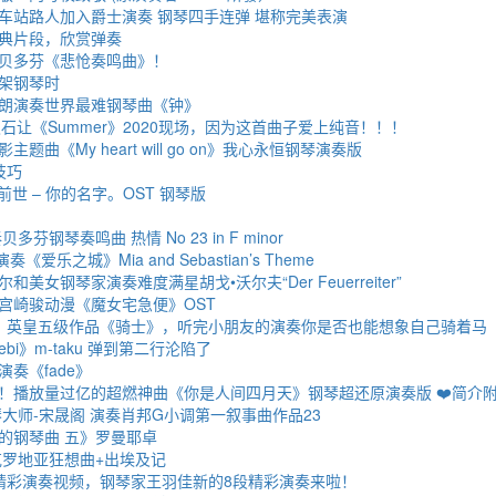
车站路人加入爵士演奏 钢琴四手连弹 堪称完美表演
典片段，欣赏弹奏
贝多芬《悲怆奏鸣曲》！
架钢琴时
朗演奏世界最难钢琴曲《钟》
石让《Summer》2020现场，因为这首曲子爱上纯音！！！
题曲《My heart will go on》我心永恒钢琴演奏版
技巧
前前世 – 你的名字。OST 钢琴版
芬钢琴奏鸣曲 热情 No 23 in F minor
爱乐之城》Mia and Sebastian’s Theme
美女钢琴家演奏难度满星胡戈•沃尔夫“Der Feuerreiter”
宫崎骏动漫《魔女宅急便》OST
：英皇五级作品《骑士》，听完小朋友的演奏你是否也能想象自己骑着马
ebi》m-taku 弹到第二行沦陷了
奏《fade》
！播放量过亿的超燃神曲《你是人间四月天》钢琴超还原演奏版 ❤️简介
钢琴大师-宋晟阁 演奏肖邦G小调第一叙事曲作品23
的钢琴曲 五》罗曼耶卓
克罗地亚狂想曲+出埃及记
精彩演奏视频，钢琴家王羽佳新的8段精彩演奏来啦！