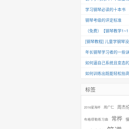
学习钢琴必读的十本书
钢琴考级的评定标准
（免费）【钢琴教学1~
[钢琴教程] 儿童学钢琴
年长钢琴学习者的一些
如何逼自己系统且变态
如何训练出既能轻松抬
标签
周杰
周广仁
2016星海杯
常桦
布格缪勒练习曲