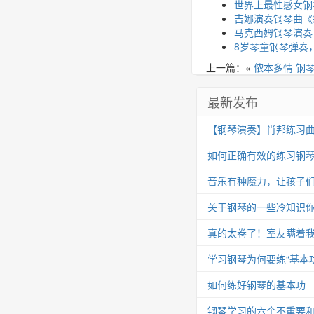
世界上最性感女钢
吉娜演奏钢琴曲《
马克西姆钢琴演奏
8岁琴童钢琴弹奏，
上一篇：«
侬本多情 钢
最新发布
【钢琴演奏】肖邦练习曲 Op.25
如何正确有效的练习钢
音乐有种魔力，让孩子
关于钢琴的一些冷知识你
真的太卷了！室友瞒着我
学习钢琴为何要练“基本功
如何练好钢琴的基本功
钢琴学习的六个不重要