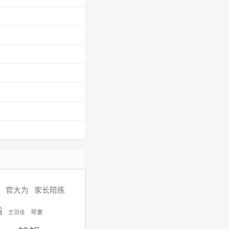
官大为
家长陪练
裕
琴童
王羽佳