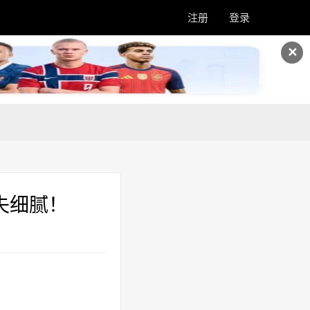
注册
登录
✕
失细腻！