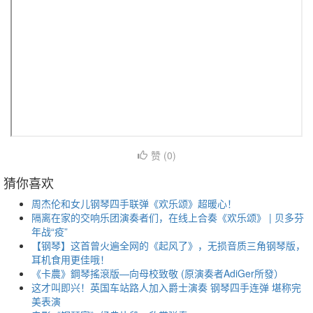
赞 (
0
)
猜你喜欢
周杰伦和女儿钢琴四手联弹《欢乐颂》超暖心！
隔离在家的交响乐团演奏者们，在线上合奏《欢乐颂》 | 贝多芬
年战“疫”
【钢琴】这首曾火遍全网的《起风了》，无损音质三角钢琴版，
耳机食用更佳哦！
《卡農》鋼琴搖滾版—向母校致敬 (原演奏者AdiGer所發）
这才叫即兴！英国车站路人加入爵士演奏 钢琴四手连弹 堪称完
美表演