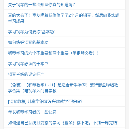
关于钢琴的一些冷知识你真的知道吗?
真的太卷了！室友瞒着我偷偷学了2个月的钢琴，然后向我炫耀
学习成果
学习钢琴为何要练“基本功”
如何练好钢琴的基本功
钢琴学习的六个不重要和两个重要（学钢琴必看）！
学习钢琴必读的十本书
钢琴考级的评定标准
（免费）【钢琴教学1~11】超适合新手学习！流行键盘弹唱教
学合集（电钢琴入门自学教
[钢琴教程] 儿童学钢琴没兴趣就学不好吗?
年长钢琴学习者的一些诀窍
如何逼自己系统且变态的学习《钢琴》存下吧，不到一周完结！