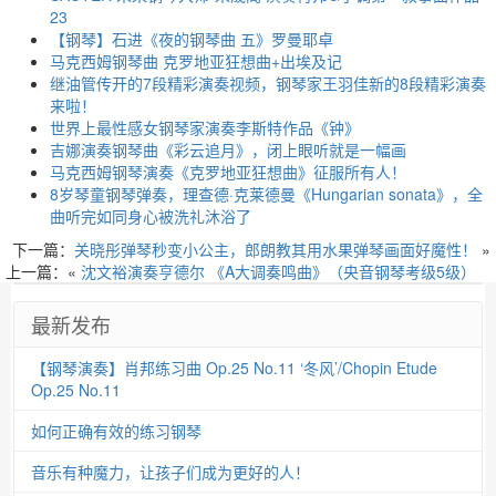
23
【钢琴】石进《夜的钢琴曲 五》罗曼耶卓
马克西姆钢琴曲 克罗地亚狂想曲+出埃及记
继油管传开的7段精彩演奏视频，钢琴家王羽佳新的8段精彩演奏
来啦！
世界上最性感女钢琴家演奏李斯特作品《钟》
吉娜演奏钢琴曲《彩云追月》，闭上眼听就是一幅画
马克西姆钢琴演奏《克罗地亚狂想曲》征服所有人！
8岁琴童钢琴弹奏，理查德·克莱德曼《Hungarian sonata》，全
曲听完如同身心被洗礼沐浴了
下一篇：
关晓彤弹琴秒变小公主，郎朗教其用水果弹琴画面好魔性！
»
上一篇：«
沈文裕演奏亨德尔 《A大调奏鸣曲》（央音钢琴考级5级）
最新发布
【钢琴演奏】肖邦练习曲 Op.25 No.11 ‘冬风’/Chopin Etude
Op.25 No.11
如何正确有效的练习钢琴
音乐有种魔力，让孩子们成为更好的人！