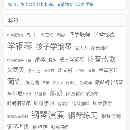
如何训练出既能轻松抬高、又能独立活动的手指
标签
学琴经验
四手联弹
周杰伦
周广仁
2016星海杯
周铭孙
学钢琴
孩子学钢琴
官大为
家长陪练
抖音热歌
常桦
成人学钢琴
慢练
布格缪勒练习曲
文武贝
沈文裕
琴童家长
李云迪
林俊杰
琴童
王羽佳
简谱
练习曲
跟郎朗学钢琴
赵海洋
背谱
赵晓生
薛之谦
郎朗
车尔尼599
郎朗教你弹钢琴
邓紫棋
钢琴学习
郎朗钢琴课
钢琴教学
钢琴弹唱
钢琴家
钢琴演奏
钢琴练习
钢琴老师
钢琴教学视频
钢琴考级
钢琴谱
钢琴陪练