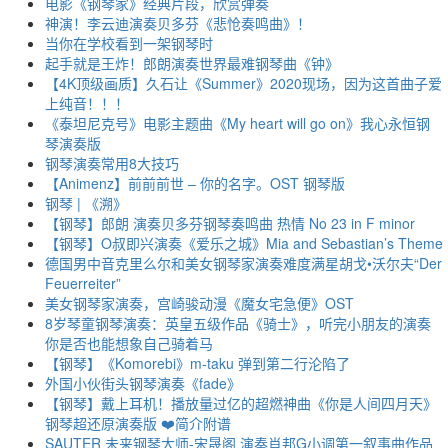
电影《钢琴家》经典片段，欣赏弹奏
神演！李云迪演奏贝多芬《悲怆奏鸣曲》！
当你在学校看到一架钢琴时
起手就是王炸！郎朗演奏世界最难钢琴曲《钟》
【4K顶级画质】久石让《Summer》2020现场，因为这首曲子爱
上纯音！！！
《泰坦尼克号》电影主题曲《My heart will go on》我心永恒钢
琴演奏版
钢琴演奏常用8大技巧
【Animenz】前前前世 – 你的名字。OST 钢琴版
钢琴 | 《溯》
【钢琴】郎朗 演奏贝多芬钢琴奏鸣曲 热情 No 23 in F minor
【钢琴】O叔即兴演奏《爱乐之城》Mia and Sebastian’s Theme
德国男中音克里么尔和美女钢琴家演奏难度满星胡戈•沃尔夫“Der
Feuerreiter”
美女钢琴家演奏，宫崎骏动漫《魔女宅急便》OST
8岁琴童钢琴演奏：英皇五级作品《骑士》，听完小朋友的演奏
你是否也能想象自己骑着马
【钢琴】《Komorebi》m-taku 弹到第二行沦陷了
外国小伙街头钢琴演奏《fade》
【钢琴】戴上耳机！播放量过亿的超燃神曲《你是人间四月天》
钢琴超还原演奏版 ❤️简介附谱
SAUTER 未来钢琴大师-宋晟阁 演奏肖邦G小调第一叙事曲作品