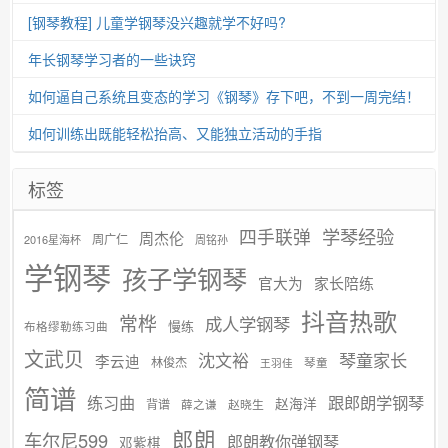
[钢琴教程] 儿童学钢琴没兴趣就学不好吗?
年长钢琴学习者的一些诀窍
如何逼自己系统且变态的学习《钢琴》存下吧，不到一周完结！
如何训练出既能轻松抬高、又能独立活动的手指
标签
学琴经验
四手联弹
周杰伦
周广仁
2016星海杯
周铭孙
学钢琴
孩子学钢琴
官大为
家长陪练
抖音热歌
常桦
成人学钢琴
慢练
布格缪勒练习曲
文武贝
沈文裕
琴童家长
李云迪
林俊杰
琴童
王羽佳
简谱
练习曲
跟郎朗学钢琴
赵海洋
背谱
赵晓生
薛之谦
郎朗
车尔尼599
郎朗教你弹钢琴
邓紫棋