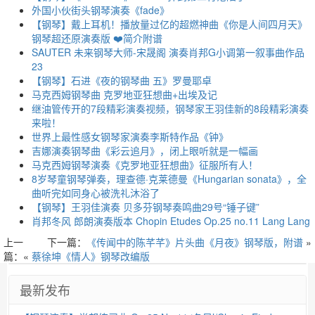
外国小伙街头钢琴演奏《fade》
【钢琴】戴上耳机！播放量过亿的超燃神曲《你是人间四月天》
钢琴超还原演奏版 ❤️简介附谱
SAUTER 未来钢琴大师-宋晟阁 演奏肖邦G小调第一叙事曲作品
23
【钢琴】石进《夜的钢琴曲 五》罗曼耶卓
马克西姆钢琴曲 克罗地亚狂想曲+出埃及记
继油管传开的7段精彩演奏视频，钢琴家王羽佳新的8段精彩演奏
来啦！
世界上最性感女钢琴家演奏李斯特作品《钟》
吉娜演奏钢琴曲《彩云追月》，闭上眼听就是一幅画
马克西姆钢琴演奏《克罗地亚狂想曲》征服所有人！
8岁琴童钢琴弹奏，理查德·克莱德曼《Hungarian sonata》，全
曲听完如同身心被洗礼沐浴了
【钢琴】王羽佳演奏 贝多芬钢琴奏鸣曲29号“锤子键”
肖邦冬风 郎朗演奏版本 Chopin Etudes Op.25 no.11 Lang Lang
上一
下一篇：
《传闻中的陈芊芊》片头曲《月夜》钢琴版，附谱
»
篇：«
蔡徐坤《情人》钢琴改编版
最新发布