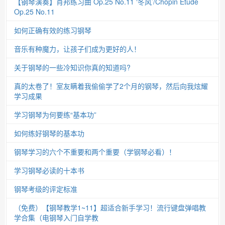
【钢琴演奏】肖邦练习曲 Op.25 No.11 ‘冬风’/Chopin Etude
Op.25 No.11
如何正确有效的练习钢琴
音乐有种魔力，让孩子们成为更好的人！
关于钢琴的一些冷知识你真的知道吗?
真的太卷了！室友瞒着我偷偷学了2个月的钢琴，然后向我炫耀
学习成果
学习钢琴为何要练“基本功”
如何练好钢琴的基本功
钢琴学习的六个不重要和两个重要（学钢琴必看）！
学习钢琴必读的十本书
钢琴考级的评定标准
（免费）【钢琴教学1~11】超适合新手学习！流行键盘弹唱教
学合集（电钢琴入门自学教