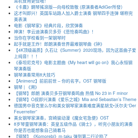
耳机食用更佳哦！
《卡農》鋼琴搖滾版—向母校致敬 (原演奏者AdiGer所發）
这才叫即兴！英国车站路人加入爵士演奏 钢琴四手连弹 堪称完
美表演
电影《钢琴家》经典片段，欣赏弹奏
神演！李云迪演奏贝多芬《悲怆奏鸣曲》！
当你在学校看到一架钢琴时
起手就是王炸！郎朗演奏世界最难钢琴曲《钟》
【4K顶级画质】久石让《Summer》2020现场，因为这首曲子爱
上纯音！！！
《泰坦尼克号》电影主题曲《My heart will go on》我心永恒钢
琴演奏版
钢琴演奏常用8大技巧
【Animenz】前前前世 – 你的名字。OST 钢琴版
钢琴 | 《溯》
【钢琴】郎朗 演奏贝多芬钢琴奏鸣曲 热情 No 23 in F minor
【钢琴】O叔即兴演奏《爱乐之城》Mia and Sebastian’s Theme
德国男中音克里么尔和美女钢琴家演奏难度满星胡戈•沃尔夫“Der
Feuerreiter”
美女钢琴家演奏，宫崎骏动漫《魔女宅急便》OST
8岁琴童钢琴演奏：英皇五级作品《骑士》，听完小朋友的演奏
你是否也能想象自己骑着马
【钢琴】《Komorebi》m-taku 弹到第二行沦陷了