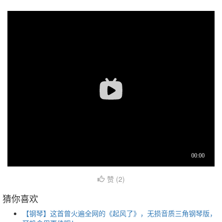
赞 (
2
)
猜你喜欢
【钢琴】这首曾火遍全网的《起风了》，无损音质三角钢琴版，