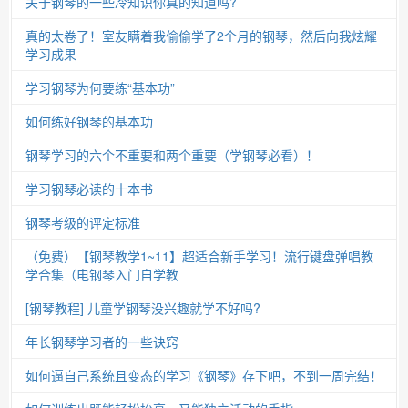
关于钢琴的一些冷知识你真的知道吗?
真的太卷了！室友瞒着我偷偷学了2个月的钢琴，然后向我炫耀
学习成果
学习钢琴为何要练“基本功”
如何练好钢琴的基本功
钢琴学习的六个不重要和两个重要（学钢琴必看）！
学习钢琴必读的十本书
钢琴考级的评定标准
（免费）【钢琴教学1~11】超适合新手学习！流行键盘弹唱教
学合集（电钢琴入门自学教
[钢琴教程] 儿童学钢琴没兴趣就学不好吗?
年长钢琴学习者的一些诀窍
如何逼自己系统且变态的学习《钢琴》存下吧，不到一周完结！