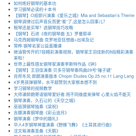
如何练好钢琴的基本功
学习钢琴必读的十本书
【钢琴】O叔即兴演奏《爱乐之城》Mia and Sebastian’s Theme
钢琴调律过后声音反而更“差”了,这是怎么回事儿？
租琴还是买琴？选钢琴技巧攻略
【钢琴】石进《夜的钢琴曲 五》罗曼耶卓
马克西姆钢琴曲 克罗地亚狂想曲+出埃及记
常桦·钢琴名家公益直播课
继油管传开的7段精彩演奏视频，钢琴家王羽佳新的8段精彩演奏
来啦！
世界上最性感女钢琴家演奏李斯特作品《钟》
【钢琴】王羽佳演奏 贝多芬钢琴奏鸣曲29号“锤子键”
肖邦冬风 郎朗演奏版本 Chopin Etudes Op.25 no.11 Lang Lang
4岁男孩弹钢琴，水平超赞到大家根本想不到
学习钢琴的视频教学
大师课郎朗寄语钢琴爱好者:用不同维度来弹琴 心里火焰不能灭
钢琴演奏，久石让的《天空之城》
巫丽漪钢琴独奏《梁祝》
吉娜演奏钢琴曲《彩云追月》
钢琴演奏《梦中的婚礼》
华人4岁钢琴神童演奏《野蜂飞舞》《土耳其进行曲》
沈文裕演奏圣桑《天鹅》