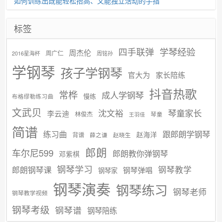
如何训练出既能轻松抬高、又能独立活动的手指
标签
学琴经验
四手联弹
周杰伦
周广仁
2016星海杯
周铭孙
学钢琴
孩子学钢琴
官大为
家长陪练
抖音热歌
常桦
成人学钢琴
慢练
布格缪勒练习曲
文武贝
沈文裕
琴童家长
李云迪
林俊杰
琴童
王羽佳
简谱
练习曲
跟郎朗学钢琴
赵海洋
背谱
赵晓生
薛之谦
郎朗
车尔尼599
郎朗教你弹钢琴
邓紫棋
钢琴学习
郎朗钢琴课
钢琴教学
钢琴弹唱
钢琴家
钢琴演奏
钢琴练习
钢琴老师
钢琴教学视频
钢琴考级
钢琴谱
钢琴陪练