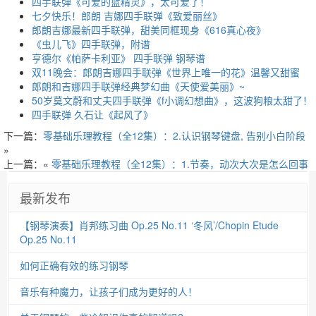
四手联弹《可爱的蓝精灵》，太可爱了！
七夕快乐！郎朗 吉娜四手联弹《致爱丽丝》
郎朗吉娜最新四手联弹，甜美同框现身《616真心夜》
《虫儿飞》四手联弹，附谱
亨德尔《帕萨卡利亚》 四手联弹 钢琴谱
双11晚会：郎朗吉娜四手联弹《世界上唯一的花》温馨又甜蜜
郎朗和吉娜四手联弹经典梦幻曲《天使爱美丽》~
50岁莫文蔚和丈夫四手联弹《f小调幻想曲》，这波狗粮太甜了！
四手联弹 久石让《起风了》
下一篇：
零基础乐理教程（全12集）：2.认识钢琴键盘, 告别小白阶段
»
上一篇：«
零基础乐理教程（全12集）：1.节奏，动次大次是怎么回事
最新发布
【钢琴演奏】肖邦练习曲 Op.25 No.11 ‘冬风’/Chopin Etude
Op.25 No.11
如何正确有效的练习钢琴
音乐有种魔力，让孩子们成为更好的人！