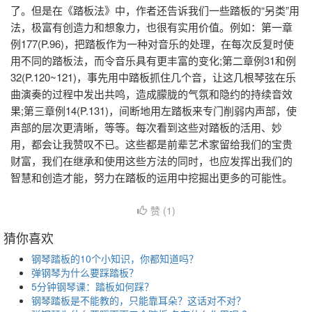
了。但是在《踏板法》中，作者还告诉我们一些踏板的“另类”用
法，极富有创造力和想象力，也很有实用价值。例如：第一章
例177(P.96)，把踏板作为一种对音乐的处理，在每次反复时使
用不同的踏板法，而令音乐具有更丰富的变化;第二章例31和例
32(P.120~121)，事先用中踏板抓住几个音，让这几根琴弦在乐
曲演奏的过程中发出共鸣，造成朦胧的气氛和隐约的持续音效
果;第三章例14(P.131)，间断地用左踏板来专门削弱内声部，使
声部的层次更清晰，等等。每次看到这些对踏板的活用、妙
用，都会让我赞叹不已。这些都是前辈艺术家留给我们的宝贵
财富，我们在继承和使用这些方法的同时，也应发挥出我们的
智慧和创造才能，努力在踏板的运用中挖掘出更多的可能性。
赞 (
1
)
猜你喜欢
钢琴踏板的10个小知识，你都知道吗？
弹钢琴为什么要踩踏板？
5分钟钢琴课：踏板如何踩？
钢琴踏板是不能教的，只能靠耳朵？这话对不对？