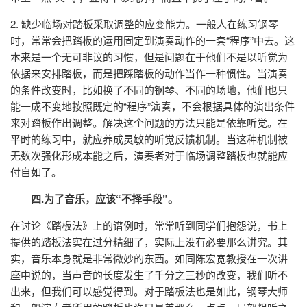
2. 缺少临场对踏板采取调整的应变能力。一般人在练习钢琴
时，常常会把踏板的运用固定到演奏动作的一套“程序”中去。这
本来是一个无可非议的习惯，但是问题在于他们不是以听觉为
依据来安排踏板，而是把踩踏板的动作当作一种惯性。当演奏
的条件改变时，比如换了不同的钢琴、不同的场地，他们也只
能一成不变地按照既定的“程序”演奏，不会根据具体的演出条件
来对踏板作出调整。解决这个问题的方法只能是依靠听觉。在
平时的练习中，就应养成灵敏的听觉反馈机制。当这种机制被
无数次强化形成本能之后，演奏者对于临场调整踏板也就能应
付自如了。
四.为了音乐，应该“不择手段”。
在讨论《踏板法》上的谱例时，常常听到同学们抱怨说，书上
提供的踏板法实在过分精细了，实际上没有必要那么讲究。其
实，音乐本身就是非常微妙的东西。如同陈宏宽教授在一次讲
座中说的，当声音的长度发生了千分之三秒的改变，我们听不
出来，但我们可以感觉得到。对于踏板法也是如此，钢琴大师