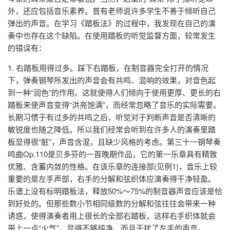
外，还应包括音乐素养。曾有老师说许多学生不善于倾听自己
弹出的声音。在学习《踏板法》的过程中，我发现在自己的演
奏中也存在这个缺陷。在使用踏板的听觉监督方面，较常发生
的错误有：
1. 右踏板用得过多。踩下右踏板，在制音器完全打开的情况
下，弹奏钢琴所发出的声音会有共鸣、混响的效果，对音色起
到一种“润色”的作用。这就使得人们倾向于使用更厚、更长的右
踏板来使声音变得“洪亮饱满”，而经常忽略了音乐的实际需要。
长期习惯于有过多的共鸣之后，听觉对于判断声音是否清晰的
敏锐度也随之降低。所以我们经常会听到在许多人的演奏里踏
板显得很“脏”，声音含混，且缺少风格的考虑。第三十一钢琴奏
鸣曲Op.110是贝多芬的一首晚期作品，它的第一乐章具有精致
优雅、含蓄内敛的性格。在该乐章的连接部(见例1)，音乐上较
重要的是左手声部，右手的分解和弦织体应演奏得干净轻盈。
乐谱上没有标明踏板法，释放50%～75%的制音器声音应该是恰
到好处的。但那些数小节相同级数的分解和弦往往会带来一种
诱惑，使得演奏者用上很长的全部右踏板，这样右手织体就会
带上一点“火气”，显得不够纯净，而且干扰了左手的声音。