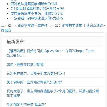
四种教法提高初学钢琴者的兴趣
7个提高钢琴基础练习的质量的方法！
要想暑假练琴不白练，请做到这3点
一定要看！钢琴快速进步的5大技巧
上一篇：«
郎朗钢琴课—教你弹
下一篇：
钢琴初学课堂 丨认识五线谱
»
好琶音
最新发布
【钢琴演奏】肖邦练习曲 Op.25 No.11 ‘冬风’/Chopin Etude
Op.25 No.11
如何正确有效的练习钢琴
音乐有种魔力，让孩子们成为更好的人！
关于钢琴的一些冷知识你真的知道吗?
真的太卷了！室友瞒着我偷偷学了2个月的钢琴，然后向我炫耀
学习成果
学习钢琴为何要练“基本功”