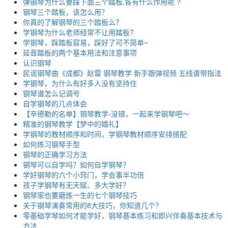
弹钢琴为什么要踩下面三个踏板,各有什么作用呢 ?
钢琴三个踏板，该怎么用？
你真的了解钢琴的三个踏板么？
学钢琴为什么老师经常不让用踏板?
学钢琴，踩踏板容易，踩好了可不简单~
延音踏板的两个基本用法和注意事项
认识钢琴
民谣钢琴曲《成都》赵雷 钢琴教学 新手跟弹视频 五线谱带指法
学钢琴，为什么有好多人没有坚持住
钢琴谱怎么记调号
自学钢琴的几点体会
【辛德勒的名单】钢琴教学-没错，一起来学钢琴吧～
精准的钢琴教学【梦中的婚礼】
学钢琴的教材顺序和时间，学钢琴教材顺序安排搭配
如何练习钢琴手型
钢琴的正确学习方法
钢琴可以自学吗？如何自学钢琴？
学好钢琴的六个小窍门，学会事半功倍
孩子学钢琴有无天赋、多大学好？
钢琴家也要磨炼一生的七个钢琴技巧
关于钢琴演奏常用的8大技巧，你知道几个？
零基础学琴如何才能学好，钢琴基本练习和即兴伴奏基本技术与
方法