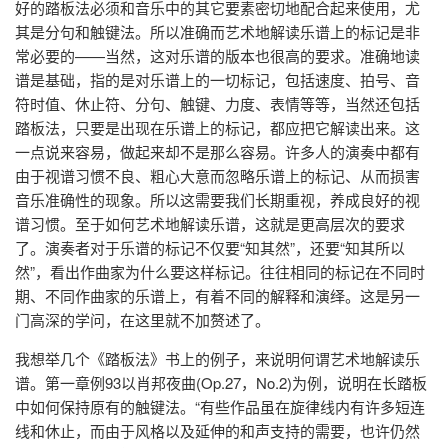
好的踏板法必须和音乐中的其它要素密切地配合起来使用，尤
其是分句和触键法。所以准确而艺术地解读乐谱上的标记是非
常必要的——当然，这对乐谱的版本也很高的要求。准确地读
谱是基础，指的是对乐谱上的一切标记，包括速度、拍号、音
符时值、休止符、分句、触键、力度、表情等等，当然还包括
踏板法，只要是出现在乐谱上的标记，都应把它解读出来。这
一点说来容易，做起来却不是那么容易。许多人的演奏中都有
由于视谱习惯不良、粗心大意而忽略乐谱上的标记、从而损害
音乐准确性的现象。所以这需要我们长期重视，养成良好的视
谱习惯。至于如何艺术地解读乐谱，这就是更高层次的要求
了。演奏者对于乐谱的标记不仅要“知其然”，还要“知其所以
然”，看出作曲家为什么要这样标记。往往相同的标记在不同时
期、不同作曲家的乐谱上，有着不同的解释和演绎。这是另一
门高深的学问，在这里就不加赘述了。
我想举几个《踏板法》书上的例子，来说明何谓艺术地解读乐
谱。第一章例93以肖邦夜曲(Op.27，No.2)为例，说明在长踏板
中如何保持原有的触键法。“有些作品虽在旋律线内有许多短连
线和休止，而由于风格以及延伸的和声支持的需要，也许仍然