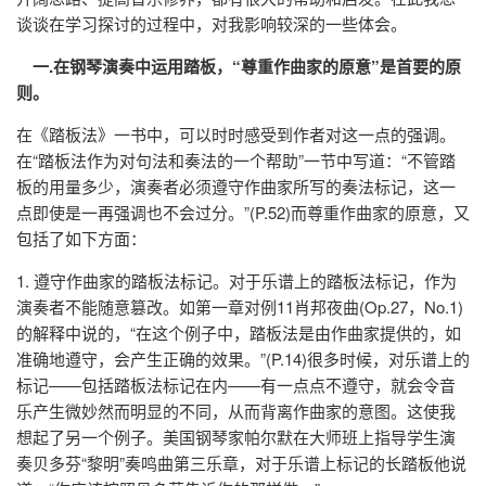
谈谈在学习探讨的过程中，对我影响较深的一些体会。
一.在钢琴演奏中运用踏板，“尊重作曲家的原意”是首要的原
则。
在《踏板法》一书中，可以时时感受到作者对这一点的强调。
在“踏板法作为对句法和奏法的一个帮助”一节中写道：“不管踏
板的用量多少，演奏者必须遵守作曲家所写的奏法标记，这一
点即使是一再强调也不会过分。”(P.52)而尊重作曲家的原意，又
包括了如下方面：
1. 遵守作曲家的踏板法标记。对于乐谱上的踏板法标记，作为
演奏者不能随意篡改。如第一章对例11肖邦夜曲(Op.27，No.1)
的解释中说的，“在这个例子中，踏板法是由作曲家提供的，如
准确地遵守，会产生正确的效果。”(P.14)很多时候，对乐谱上的
标记——包括踏板法标记在内——有一点点不遵守，就会令音
乐产生微妙然而明显的不同，从而背离作曲家的意图。这使我
想起了另一个例子。美国钢琴家帕尔默在大师班上指导学生演
奏贝多芬“黎明”奏鸣曲第三乐章，对于乐谱上标记的长踏板他说