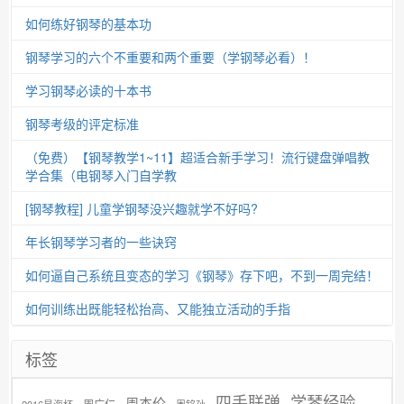
如何练好钢琴的基本功
钢琴学习的六个不重要和两个重要（学钢琴必看）！
学习钢琴必读的十本书
钢琴考级的评定标准
（免费）【钢琴教学1~11】超适合新手学习！流行键盘弹唱教
学合集（电钢琴入门自学教
[钢琴教程] 儿童学钢琴没兴趣就学不好吗?
年长钢琴学习者的一些诀窍
如何逼自己系统且变态的学习《钢琴》存下吧，不到一周完结！
如何训练出既能轻松抬高、又能独立活动的手指
标签
学琴经验
四手联弹
周杰伦
周广仁
2016星海杯
周铭孙