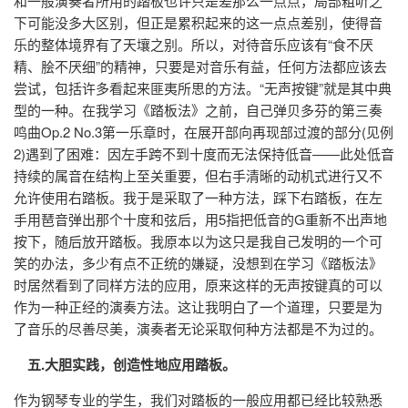
和一般演奏者所用的踏板也许只是差那么一点点，局部粗听之
下可能没多大区别，但正是累积起来的这一点点差别，使得音
乐的整体境界有了天壤之别。所以，对待音乐应该有“食不厌
精、脍不厌细”的精神，只要是对音乐有益，任何方法都应该去
尝试，包括许多看起来匪夷所思的方法。“无声按键”就是其中典
型的一种。在我学习《踏板法》之前，自己弹贝多芬的第三奏
鸣曲Op.2 No.3第一乐章时，在展开部向再现部过渡的部分(见例
2)遇到了困难：因左手跨不到十度而无法保持低音——此处低音
持续的属音在结构上至关重要，但右手清晰的动机式进行又不
允许使用右踏板。我于是采取了一种方法，踩下右踏板，在左
手用琶音弹出那个十度和弦后，用5指把低音的G重新不出声地
按下，随后放开踏板。我原本以为这只是我自己发明的一个可
笑的办法，多少有点不正统的嫌疑，没想到在学习《踏板法》
时居然看到了同样方法的应用，原来这样的无声按键真的可以
作为一种正经的演奏方法。这让我明白了一个道理，只要是为
了音乐的尽善尽美，演奏者无论采取何种方法都是不为过的。
五.大胆实践，创造性地应用踏板。
作为钢琴专业的学生，我们对踏板的一般应用都已经比较熟悉