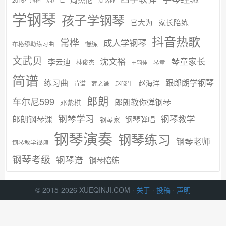
学钢琴
孩子学钢琴
官大为
家长陪练
抖音热歌
常桦
成人学钢琴
慢练
布格缪勒练习曲
文武贝
沈文裕
琴童家长
李云迪
林俊杰
琴童
王羽佳
简谱
练习曲
跟郎朗学钢琴
赵海洋
背谱
赵晓生
薛之谦
郎朗
车尔尼599
郎朗教你弹钢琴
邓紫棋
钢琴学习
郎朗钢琴课
钢琴教学
钢琴弹唱
钢琴家
钢琴演奏
钢琴练习
钢琴老师
钢琴教学视频
钢琴考级
钢琴谱
钢琴陪练
© 2015-2026 XUEQINJI.COM ·
关于
·
投稿
·
声明