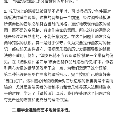
道：“你应该按照贝多芬告诉你的那样做。”
2. 当乐谱上的踏板法被证明不适用时，可以根据历史条件而对
踏板法作适当调整。这样的调整有一个前提，经过调整踏板法
所演奏出的音乐必须符合当时的风格，更好地表现作曲家的意
图，而不是改变风格、背离作曲家的意图。所以这样的调整必
须是经过深思熟虑的，不能任意为之。在这个问题上通常会有
两种错误的认识。其一是过于保守，认为只要是作曲家写的标
记，都应该无条件遵守，漠视因乐器的历史发展而导致的踏板
法的不适用。例如，“演奏巴赫不应该踩踏板”就是一个常有的偏
见。在《踏板法》第四章“演奏巴赫作品时踏板的使用”中，作者
引用布索尼的话明确驳斥了这一点，为我们澄清了这个误解。
第二种错误是忽略作曲家的踏板指示，完全按照自己的喜好来
“自由发挥”。这种随心所欲的演奏对音乐造成的损害将是不言而
喻的，尤其是当演奏者的控制能力和音乐修养还未达到相当水
平的时候。学习了《踏板法》以后，我们在处理这个问题时会
有更严谨的态度和更充分的理论依据。
二.要学会准确而艺术地解读乐谱。