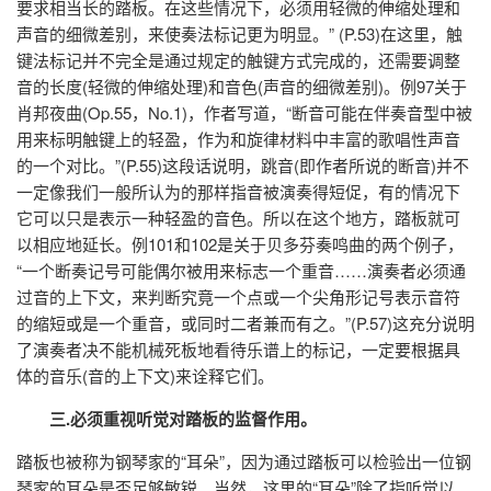
要求相当长的踏板。在这些情况下，必须用轻微的伸缩处理和
声音的细微差别，来使奏法标记更为明显。” (P.53)在这里，触
键法标记并不完全是通过规定的触键方式完成的，还需要调整
音的长度(轻微的伸缩处理)和音色(声音的细微差别)。例97关于
肖邦夜曲(Op.55，No.1)，作者写道，“断音可能在伴奏音型中被
用来标明触键上的轻盈，作为和旋律材料中丰富的歌唱性声音
的一个对比。”(P.55)这段话说明，跳音(即作者所说的断音)并不
一定像我们一般所认为的那样指音被演奏得短促，有的情况下
它可以只是表示一种轻盈的音色。所以在这个地方，踏板就可
以相应地延长。例101和102是关于贝多芬奏鸣曲的两个例子，
“一个断奏记号可能偶尔被用来标志一个重音……演奏者必须通
过音的上下文，来判断究竟一个点或一个尖角形记号表示音符
的缩短或是一个重音，或同时二者兼而有之。”(P.57)这充分说明
了演奏者决不能机械死板地看待乐谱上的标记，一定要根据具
体的音乐(音的上下文)来诠释它们。
三.必须重视听觉对踏板的监督作用。
踏板也被称为钢琴家的“耳朵”，因为通过踏板可以检验出一位钢
琴家的耳朵是否足够敏锐。当然，这里的“耳朵”除了指听觉以