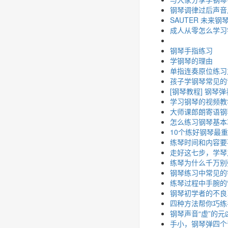
钢琴调律过后声音
SAUTER 未来
成人从零怎么学习
钢琴手指练习
学钢琴的理由
单指连奏原位练习
孩子学钢琴常见的
[钢琴教程] 钢琴
学习钢琴的视频教
大师课郎朗寄语钢
怎么练习钢琴基本
10个练好钢琴最
练琴时间和内容要
走好这七步，学琴
练琴为什么千万别
钢琴练习中常见的
练琴过程中手腕的
钢琴初学者的不良
四种方法帮你巧练
钢琴声音“虚”的元
手小，钢琴弹四个