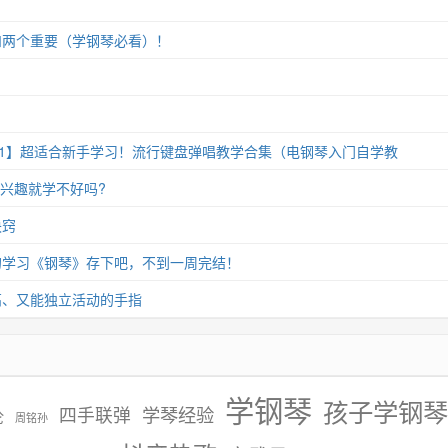
和两个重要（学钢琴必看）！
11】超适合新手学习！流行键盘弹唱教学合集（电钢琴入门自学教
没兴趣就学不好吗?
诀窍
的学习《钢琴》存下吧，不到一周完结！
高、又能独立活动的手指
学钢琴
孩子学钢琴
学琴经验
四手联弹
伦
周铭孙