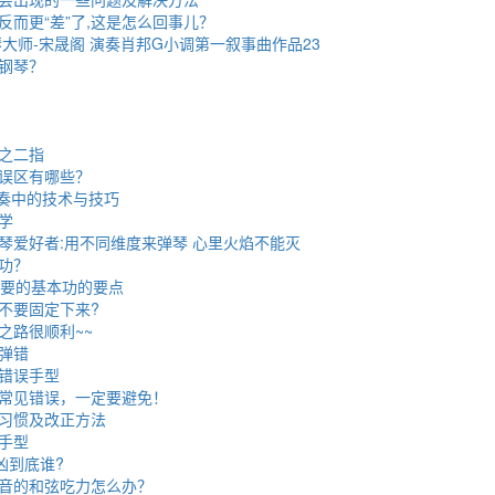
反而更“差”了,这是怎么回事儿？
钢琴大师-宋晟阁 演奏肖邦G小调第一叙事曲作品23
钢琴？
之二指
误区有哪些？
弹奏中的技术与技巧
学
琴爱好者:用不同维度来弹琴 心里火焰不能灭
功？
重要的基本功的要点
不要固定下来?
之路很顺利~~
弹错
错误手型
常见错误，一定要避免！
习惯及改正方法
手型
凶到底谁?
音的和弦吃力怎么办？