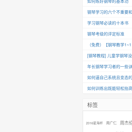
如何练好钢琴的基本功
钢琴学习的六个不重要
学习钢琴必读的十本书
钢琴考级的评定标准
（免费）【钢琴教学1~
[钢琴教程] 儿童学钢琴
年长钢琴学习者的一些
如何逼自己系统且变态
如何训练出既能轻松抬
标签
周杰
周广仁
2016星海杯