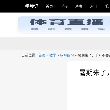
学琴记
首页
学琴
演奏
入门
乐
当前位置：
首页
»
教学
»
钢琴练习
»
暑期来了，千万不要
暑期来了