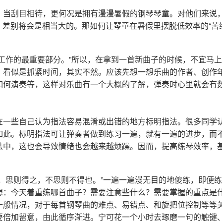
，当刮目相待，更何况是拥有漫漫暑假的钢琴琴童。对他们来说，
琴，差别将会是相当大的。那如何让琴童在暑假里摆脱低效率的“苦
是工作的最重要部分。”所以，在拿到一首新曲子的时候，不宜马
，看似是抓紧时间，其实不然。应该先想一想乐曲的作者、创作
如何演奏等，这样对乐曲有一个大概的了解，弹奏时心里就会有
在一些自己认为指法容易混淆或出错的地方标明指法。很多同学
如此。标明指法可让弹奏者做到练习一遍，就有一遍的进步，而
法中，这也会导致情绪也会越来越烦躁。因而，提高练琴效率，
思，思则得之，不思则不得也。”一遍一遍漫无目的地傻练，即便
想：今天着重练哪首曲子？需要注意些什么？需要掌握的重点是
一般情况，对于每首钢琴曲的难点、易错点、和旋把位控制等等
要倍加留意，由此循序渐进。宁可花一个小时去琢磨一句的触键