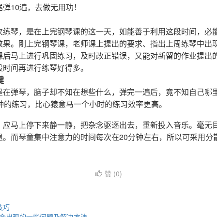
弹10遍，去做无用功！
次练琴，是在上完钢琴课的这一天，如能善于利用这段时间，必
效果。刚上完钢琴课，老师课上提出的要求、指出上周练琴中出
课后马上进行巩固练习，及时改正错误，又能对新留的作业提出
段时间再进行练琴好得多。
键
是在弹琴，脑子却不知在想些什么，弹完一遍后，竟不知自己哪
分钟的练习，比心猿意马一个小时的练习效率更高。
，应马上停下来静一静，把杂念驱逐出去，重新投入音乐。毫无
退。而琴童集中注意力的时间每次在20分钟左右，所以可采用分
赞 (
0
)
技巧
会出现的一些问题及解决方法