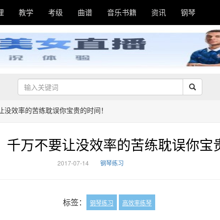
理
教学
考级
曲谱
音乐书籍
资讯
钢琴
让没效率的苦练耽误你宝贵的时间！
，千万不要让没效率的苦练耽误你宝
2017-07-14
钢琴练习
标签：
钢琴练习
高效率练琴