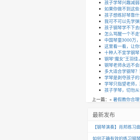
孩子学琴兴趣减弱
如果你做不到这些
孩子想练好琴靠什
我可不可以先学弹
孩子钢琴学不下去
怎么骂醒一个不走
中国琴童3000
这里看一看，让你
十种人不宜学钢琴
钢琴“魔女”王羽
钢琴老师永远不会
多大适合学钢琴？
学琴是剥夺孩子的
学琴只指望老师，
孩子学琴，切勿从
上一篇：«
暑假教你合理
最新发布
【钢琴演奏】肖邦练习曲 Op.25
如何正确有效的练习钢