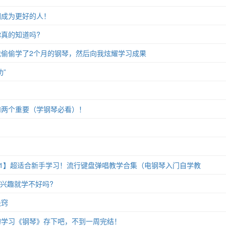
们成为更好的人！
真的知道吗?
偷偷学了2个月的钢琴，然后向我炫耀学习成果
”
和两个重要（学钢琴必看）！
11】超适合新手学习！流行键盘弹唱教学合集（电钢琴入门自学教
没兴趣就学不好吗?
诀窍
的学习《钢琴》存下吧，不到一周完结！