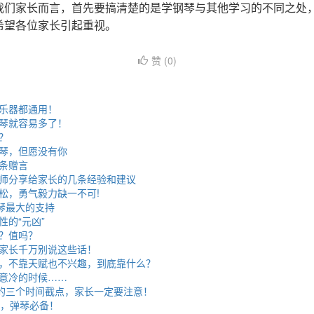
我们家长而言，首先要搞清楚的是学钢琴与其他学习的不同之处
希望各位家长引起重视。
赞 (
0
)
乐器都通用！
琴就容易多了！
？
琴，但愿没有你
条赠言
师分享给家长的几条经验和建议
松，勇气毅力缺一不可!
弹琴最大的支持
性的“元凶”
？值吗？
家长千万别说这些话！
，不靠天赋也不兴趣，到底靠什么？
意冷的时候……
”的三个时间截点，家长一定要注意！
士，弹琴必备！