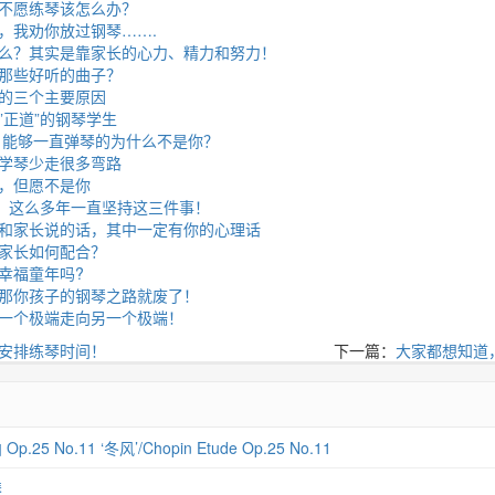
不愿练琴该怎么办？
，我劝你放过钢琴…….
么？其实是靠家长的心力、精力和努力！
那些好听的曲子？
的三个主要原因
”正道”的钢琴学生
万，能够一直弹琴的为什么不是你？
学琴少走很多弯路
，但愿不是你
佳，这么多年一直坚持这三件事！
和家长说的话，其中一定有你的心理话
家长如何配合？
幸福童年吗?
那你孩子的钢琴之路就废了！
一个极端走向另一个极端！
安排练琴时间！
下一篇：
大家都想知道
 No.11 ‘冬风’/Chopin Etude Op.25 No.11
琴