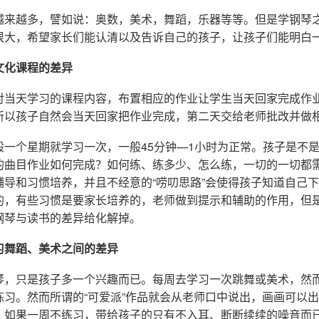
越来越多，譬如说：奥数，美术，舞蹈，乐器等等。但是学钢琴
很大，希望家长们能认清以及告诉自己的孩子，让孩子们能明白
文化课程的差异
对当天学习的课程内容，布置相应的作业让学生当天回家完成作
所以孩子自然会当天回家把作业完成，第二天交给老师批改并做
般一个星期就学习一次，一般45分钟—1小时为正常。孩子是不
的曲目作业如何完成？如何练、练多少、怎么练，一切的一切都
辅导和习惯培养，并且不经意的“唠叨思路”会使得孩子知道自己
的，有些习惯是要家长培养的，老师做到提示和辅助的作用，但
钢琴与读书的差异给化解掉。
习舞蹈、美术之间的差异
琴，只是孩子多一个兴趣而已。每周去学习一次跳舞或美术，然
练习。然而所谓的“可爱派”作品就会从老师口中说出，画画可以
？如果一周不练习，带给孩子的只有不入耳、断断续续的噪音而