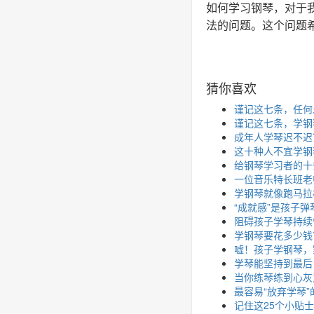
如何学习钢琴，对于
法的问题。这个问题
猜你喜欢
谨记这七条，任何
谨记这七条，学钢
成年人学琴迟不迟
这十种人不宜学钢
给钢琴学习者的十
一位音乐特长班老
学钢琴就像跑马拉
“成就感”是孩子
阻碍孩子学琴持续
学钢琴要花多少钱
嘘！孩子学钢琴，
学琴能坚持到最后
当你练琴练到心灰
最容易“放弃学琴
记住这25个小贴