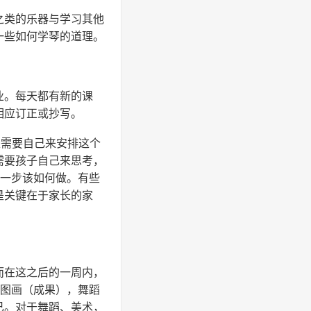
之类的乐器与学习其他
一些如何学琴的道理。
业。每天都有新的课
相应订正或抄写。
是需要自己来安排这个
需要孩子自己来思考，
下一步该如何做。有些
是关键在于家长的家
而在这之后的一周内，
出图画（成果），舞蹈
已。对于舞蹈、美术，