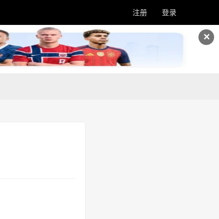
注册
登录
✕
？