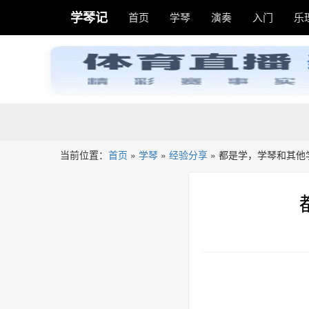
学琴记
首页
学琴
演奏
入门
乐
当前位置：
首页
»
学琴
»
经验分享
»
都是学，学琴和其他