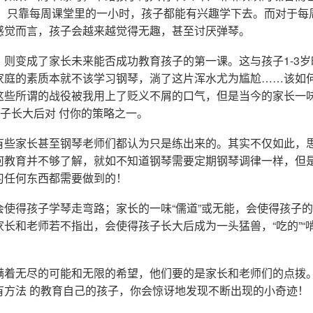
习，只靠每周课堂里的一小时，孩子都能有兴趣学下去。而对于每
感觉而言，孩子会越来越觉得无趣，甚至讨厌弹琴。
，则变成了家长未来能否成功教育孩子的第一课。这与孩子1-3
家庭的素质本就不该学习钢琴，淌了这片浑水尤为尴尬……该如
这些所谓的战役被我用上了贬义不屑的口气，但是当今的家长一
孩子长大后对 付你的策略之一。
有些家长甚至钢琴老师们都认为只是练出来的。其实不仅如此，
何教育并不够了解，就如不知道钢琴需要定期钢琴调律一样，但
习任何东西都需要做到的！
会使得孩子学琴走弯路；家长的一味“儒道”或无能，会使得孩子
长和老师若不指出，会使得孩子长大后成为一头猛兽，“吃的”“
满着无尽的可能和无限的希望，他们要的是家长和老师们的点拨
有方法 的教育自己的孩子，你会惊讶地发现不断出现的小奇迹！