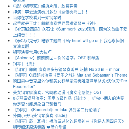
电影《钢琴家》经典片段，欣赏弹奏
神演！李云迪演奏贝多芬《悲怆奏鸣曲》！
当你在学校看到一架钢琴时
起手就是王炸！郎朗演奏世界最难钢琴曲《钟》
【4K顶级画质】久石让《Summer》2020现场，因为这首曲子爱
上纯音！！！
《泰坦尼克号》电影主题曲《My heart will go on》我心永恒钢
琴演奏版
钢琴演奏常用8大技巧
【Animenz】前前前世 – 你的名字。OST 钢琴版
钢琴 | 《溯》
【钢琴】郎朗 演奏贝多芬钢琴奏鸣曲 热情 No 23 in F minor
【钢琴】O叔即兴演奏《爱乐之城》Mia and Sebastian’s Theme
德国男中音克里么尔和美女钢琴家演奏难度满星胡戈•沃尔夫“Der
Feuerreiter”
美女钢琴家演奏，宫崎骏动漫《魔女宅急便》OST
8岁琴童钢琴演奏：英皇五级作品《骑士》，听完小朋友的演奏
你是否也能想象自己骑着马
【钢琴】《Komorebi》m-taku 弹到第二行沦陷了
外国小伙街头钢琴演奏《fade》
【钢琴】戴上耳机！播放量过亿的超燃神曲《你是人间四月天》
钢琴超还原演奏版 ❤️简介附谱