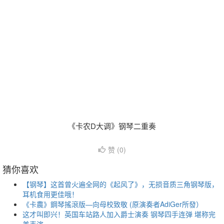
《卡农D大调》钢琴二重奏
赞 (
0
)
猜你喜欢
【钢琴】这首曾火遍全网的《起风了》，无损音质三角钢琴版，
耳机食用更佳哦！
《卡農》鋼琴搖滾版—向母校致敬 (原演奏者AdiGer所發）
这才叫即兴！英国车站路人加入爵士演奏 钢琴四手连弹 堪称完
美表演