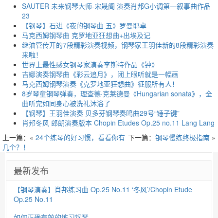
SAUTER 未来钢琴大师-宋晟阁 演奏肖邦G小调第一叙事曲作品
23
【钢琴】石进《夜的钢琴曲 五》罗曼耶卓
马克西姆钢琴曲 克罗地亚狂想曲+出埃及记
继油管传开的7段精彩演奏视频，钢琴家王羽佳新的8段精彩演奏
来啦！
世界上最性感女钢琴家演奏李斯特作品《钟》
吉娜演奏钢琴曲《彩云追月》，闭上眼听就是一幅画
马克西姆钢琴演奏《克罗地亚狂想曲》征服所有人！
8岁琴童钢琴弹奏，理查德·克莱德曼《Hungarian sonata》，全
曲听完如同身心被洗礼沐浴了
【钢琴】王羽佳演奏 贝多芬钢琴奏鸣曲29号“锤子键”
肖邦冬风 郎朗演奏版本 Chopin Etudes Op.25 no.11 Lang Lang
上一篇：«
24个练琴的好习惯，看看你有
下一篇：
钢琴慢练终极指南
»
几个？！
最新发布
【钢琴演奏】肖邦练习曲 Op.25 No.11 ‘冬风’/Chopin Etude
Op.25 No.11
如何正确有效的练习钢琴