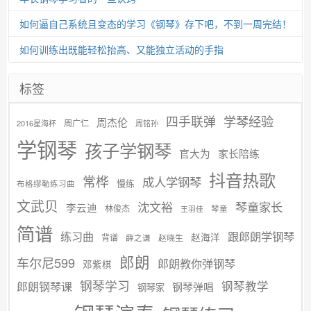
如何逼自己系统且变态的学习《钢琴》存下吧，不到一周完结！
如何训练出既能轻松抬高、又能独立活动的手指
标签
学琴经验
四手联弹
周杰伦
周广仁
2016星海杯
周铭孙
学钢琴
孩子学钢琴
官大为
家长陪练
抖音热歌
常桦
成人学钢琴
慢练
布格缪勒练习曲
文武贝
沈文裕
琴童家长
李云迪
林俊杰
琴童
王羽佳
简谱
练习曲
跟郎朗学钢琴
赵海洋
背谱
赵晓生
薛之谦
郎朗
车尔尼599
郎朗教你弹钢琴
邓紫棋
钢琴学习
郎朗钢琴课
钢琴教学
钢琴弹唱
钢琴家