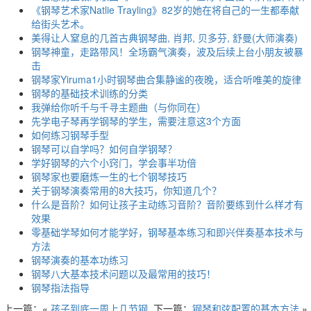
《钢琴艺术家Natlie Trayling》82岁的她在将自己的一生都奉献
给街头艺术。
美得让人窒息的几首古典钢琴曲, 肖邦, 贝多芬, 舒曼(大师演奏)
钢琴神童，走路带风！全场霸气演奏，波及后续上台小朋友被暴
击
钢琴家Yiruma1小时钢琴曲合集静谧的夜晚，适合听唯美的旋律
钢琴的基础技术训练的分类
我弹给你听千与千寻主题曲（与你同在）
先学电子琴再学钢琴的学生，需要注意这3个方面
如何练习钢琴手型
钢琴可以自学吗？如何自学钢琴？
学好钢琴的六个小窍门，学会事半功倍
钢琴家也要磨炼一生的七个钢琴技巧
关于钢琴演奏常用的8大技巧，你知道几个？
什么是音阶？如何让孩子主动练习音阶？音阶要练到什么样才有
效果
零基础学琴如何才能学好，钢琴基本练习和即兴伴奏基本技术与
方法
钢琴演奏的基本功练习
钢琴八大基本技术问题以及最常用的技巧！
钢琴指法指导
上一篇：«
孩子到底一周上几节钢
下一篇：
钢琴和弦配置的基本方法
»