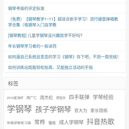
钢琴考级的评定标准
（免费）【钢琴教学1~11】超适合新手学习！流行键盘弹唱教
学合集（电钢琴入门自学教
[钢琴教程] 儿童学钢琴没兴趣就学不好吗?
年长钢琴学习者的一些诀窍
如何逼自己系统且变态的学习《钢琴》存下吧，不到一周完结！
如何训练出既能轻松抬高、又能独立活动的手指
标签
学琴经验
四手联弹
周杰伦
周广仁
2016星海杯
周铭孙
学钢琴
孩子学钢琴
官大为
家长陪练
抖音热歌
常桦
成人学钢琴
慢练
布格缪勒练习曲