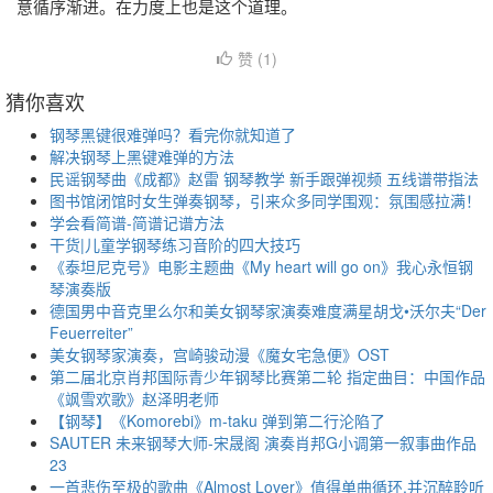
意循序渐进。在力度上也是这个道理。
赞 (
1
)
猜你喜欢
钢琴黑键很难弹吗？看完你就知道了
解决钢琴上黑键难弹的方法
民谣钢琴曲《成都》赵雷 钢琴教学 新手跟弹视频 五线谱带指法
图书馆闭馆时女生弹奏钢琴，引来众多同学围观：氛围感拉满！
学会看简谱-简谱记谱方法
干货|儿童学钢琴练习音阶的四大技巧
《泰坦尼克号》电影主题曲《My heart will go on》我心永恒钢
琴演奏版
德国男中音克里么尔和美女钢琴家演奏难度满星胡戈•沃尔夫“Der
Feuerreiter”
美女钢琴家演奏，宫崎骏动漫《魔女宅急便》OST
第二届北京肖邦国际青少年钢琴比赛第二轮 指定曲目：中国作品
《飒雪欢歌》赵泽明老师
【钢琴】《Komorebi》m-taku 弹到第二行沦陷了
SAUTER 未来钢琴大师-宋晟阁 演奏肖邦G小调第一叙事曲作品
23
一首悲伤至极的歌曲《Almost Lover》值得单曲循环,并沉醉聆听