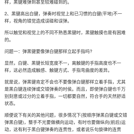
样，黑键难弹到甚至较难碰到的。
2、黑键高出白键，弹奏时视觉上和已习惯的白键(平地)不一
样，视角的错觉造成误碰和误弹。
所以触觉和视觉上的不同不熟悉黑键时，黑键触摸也是有困难
的。
问题一：弹黑键要像弹白键那样立起手指吗?
显然，白键、黑键长短宽度不一，离触键的手指高度也不一
样，这必然造成触感、触键方式、手指弯曲度的差异。
就是说，弹黑键肯定不会也不要像弹白键那样立着手指，尤其
是黑白键连续弹或交错弹奏的时侯。而且，即使弹白键也千万
别刻意或过分的立着手指，一切都要自然，符合手的天然舒适
状态。
顺便说下有关的其他问题，很多情况下(按顺序弹黑白键或交错
弹黑白键)，整手不光要做横向运动，有时也要做纵向(前后)运
动，这有利于黑白键弹奏的连贯性，或者说乐句旋律的连贯