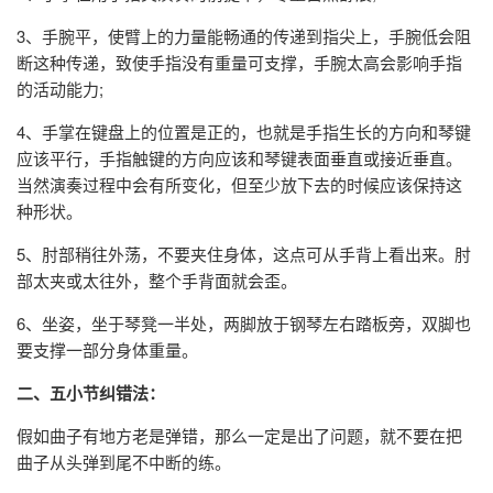
3、手腕平，使臂上的力量能畅通的传递到指尖上，手腕低会阻
断这种传递，致使手指没有重量可支撑，手腕太高会影响手指
的活动能力;
4、手掌在键盘上的位置是正的，也就是手指生长的方向和琴键
应该平行，手指触键的方向应该和琴键表面垂直或接近垂直。
当然演奏过程中会有所变化，但至少放下去的时候应该保持这
种形状。
5、肘部稍往外荡，不要夹住身体，这点可从手背上看出来。肘
部太夹或太往外，整个手背面就会歪。
6、坐姿，坐于琴凳一半处，两脚放于钢琴左右踏板旁，双脚也
要支撑一部分身体重量。
二、五小节纠错法：
假如曲子有地方老是弹错，那么一定是出了问题，就不要在把
曲子从头弹到尾不中断的练。