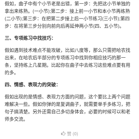
假如，曲子中有个小节老是出错，第一步：先把这小节单独的
拿出来练熟。(一小节);第二步：接上前一小节和本小节再练熟
(二小节);第三步：在把第二步接上后一小节练习(三小节);第四
步：在将第三步分别向前向后再延伸两小节(四、五小节)。
三、专项练习中找技巧：
假如遇到技术难点不能攻破，比如八度等，那么只需把哈农找
出来，在哈农后半部分的专项练习中找到你相应技巧的那一
条，坚持练上几星期。比起你在曲子中去练习这些难点要有用
的多。
四、情感、表现力的突破：
假如出现的是情感、表现力方面的问题，这个要比上两个问题
难解决一些。假如你弹的是复调曲子，就需要单手多练习，把
句子搞清楚。另外还需自己多切身体会，必要的时候可以和老
师多交流。
赞 (
0
)