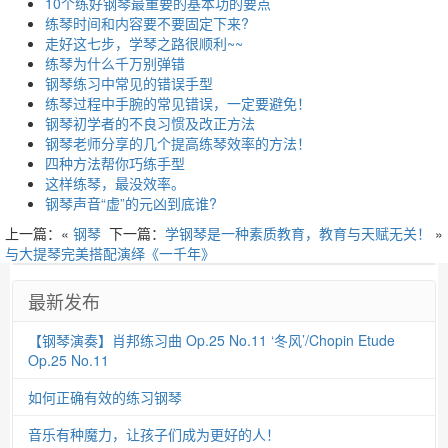
10个练好钢琴最重要的基本功的要点
练琴时间和内容要不要固定下来?
走好这七步，学琴之路很顺利~~
练琴为什么千万别弹错
钢琴练习中常见的错误手型
练琴过程中手腕的常见错误，一定要避免！
钢琴初学者的不良习惯及改正方法
钢琴老师分享的几个提高练琴效率的方法！
四种方法帮你巧练手型
这样练琴，最没效率。
钢琴声音“虚”的元凶到底谁?
上一篇：«
钢琴
下一篇：
学钢琴是一种素质教育，教育与天赋无关！
»
与大提琴完美搭配演绎《一千年》
最新发布
【钢琴演奏】肖邦练习曲 Op.25 No.11 ‘冬风’/Chopin Etude
Op.25 No.11
如何正确有效的练习钢琴
音乐有种魔力，让孩子们成为更好的人！