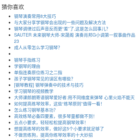
猜你喜欢
钢琴演奏常用8大技巧
与大家分享学钢琴会出现的一些问题及解决方法
钢琴调律过后声音反而更“差”了,这是怎么回事儿？
SAUTER 未来钢琴大师-宋晟阁 演奏肖邦G小调第一叙事曲作品
23
成人从零怎么学习钢琴？
钢琴手指练习
学钢琴的理由
单指连奏原位练习之二指
孩子学钢琴常见的误区有哪些？
[钢琴教程] 钢琴弹奏中的技术与技巧
学习钢琴的视频教学
大师课郎朗寄语钢琴爱好者:用不同维度来弹琴 心里火焰不能灭
如何提高练琴效率，这些“练琴原则”值得一看！
怎么练习钢琴基本功？
高效练琴必备四要素，很多琴童都做不到！
五点小要求，轻轻松松提高钢琴效率！
想提高练琴的效率，做好这5个小要求就足够了
不做苦练狗，提高你练琴效率的十大妙招