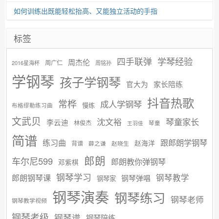
如何训练出既能轻松抬高、又能独立活动的手指
标签
学琴经验
四手联弹
周杰伦
周广仁
2016星海杯
周铭孙
学钢琴
孩子学钢琴
官大为
家长陪练
抖音热歌
常桦
成人学钢琴
慢练
布格缪勒练习曲
文武贝
沈文裕
琴童家长
李云迪
林俊杰
琴童
王羽佳
简谱
练习曲
跟郎朗学钢琴
赵海洋
背谱
赵晓生
薛之谦
郎朗
车尔尼599
郎朗教你弹钢琴
邓紫棋
钢琴学习
郎朗钢琴课
钢琴教学
钢琴弹唱
钢琴家
钢琴演奏
钢琴练习
钢琴老师
钢琴教学视频
钢琴考级
钢琴谱
钢琴陪练