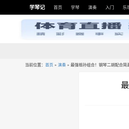
学琴记
首页
学琴
演奏
入门
乐
当前位置：
首页
»
演奏
»
最强祖孙组合！钢琴二胡配合简
最