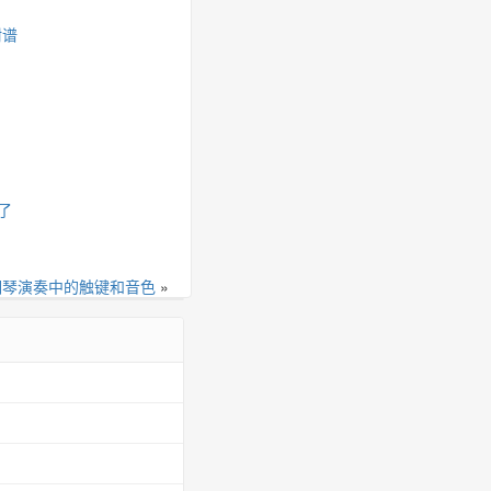
附谱
了
钢琴演奏中的触键和音色
»