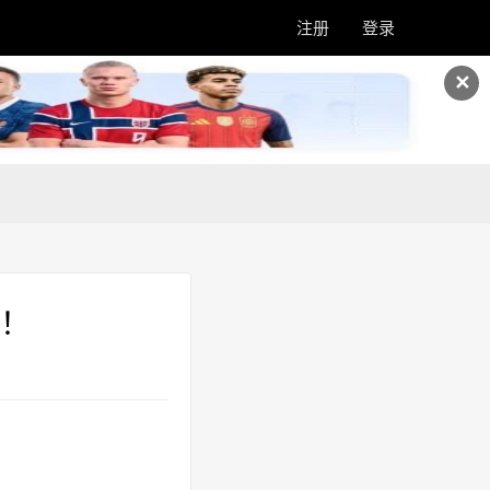
注册
登录
✕
！