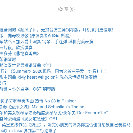
赞 (
0
)
遍全网的《起风了》，无损音质三角钢琴版，耳机食用更佳哦！
—向母校致敬 (原演奏者AdiGer所發）
车站路人加入爵士演奏 钢琴四手连弹 堪称完美表演
典片段，欣赏弹奏
贝多芬《悲怆奏鸣曲》！
架钢琴时
朗演奏世界最难钢琴曲《钟》
石让《Summer》2020现场，因为这首曲子爱上纯音！！！
题曲《My heart will go on》我心永恒钢琴演奏版
技巧
前前世 – 你的名字。OST 钢琴版
芬钢琴奏鸣曲 热情 No 23 in F minor
爱乐之城》Mia and Sebastian’s Theme
美女钢琴家演奏难度满星胡戈•沃尔夫“Der Feuerreiter”
宫崎骏动漫《魔女宅急便》OST
：英皇五级作品《骑士》，听完小朋友的演奏你是否也能想象自己骑着马
ebi》m-taku 弹到第二行沦陷了