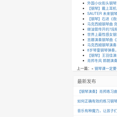
外国小伙街头钢琴演
【钢琴】戴上耳机
SAUTER 未来
【钢琴】石进《夜
马克西姆钢琴曲 
继油管传开的7段
世界上最性感女钢
吉娜演奏钢琴曲《
马克西姆钢琴演奏
8岁琴童钢琴弹奏，
【钢琴】王羽佳演奏
肖邦冬风 郎朗演奏版本 C
上一篇：«
钢琴课一定要
最新发布
【钢琴演奏】肖邦练习曲 Op.25
如何正确有效的练习钢
音乐有种魔力，让孩子