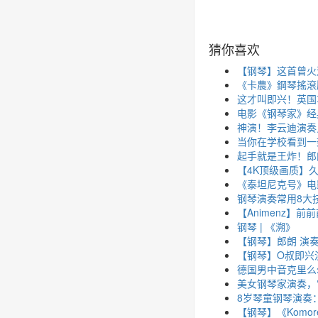
猜你喜欢
【钢琴】这首曾火
《卡農》鋼琴搖滾版
这才叫即兴！英国
电影《钢琴家》经
神演！李云迪演奏
当你在学校看到一
起手就是王炸！郎
【4K顶级画质】久
《泰坦尼克号》电影主
钢琴演奏常用8大
【Animenz】前
钢琴 | 《溯》
【钢琴】郎朗 演奏贝多
【钢琴】O叔即兴演奏《
德国男中音克里么尔和
美女钢琴家演奏，
8岁琴童钢琴演奏
【钢琴】《Komor