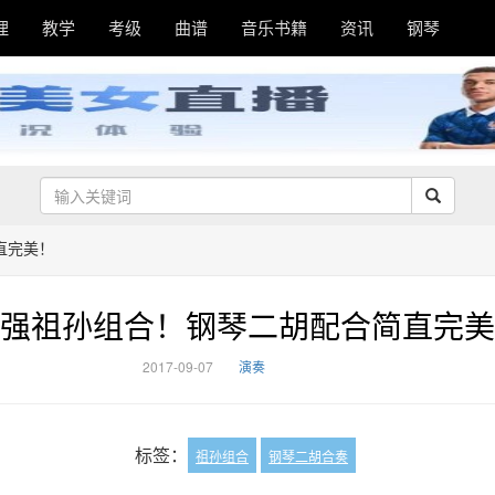
理
教学
考级
曲谱
音乐书籍
资讯
钢琴
直完美！
强祖孙组合！钢琴二胡配合简直完美
2017-09-07
演奏
标签：
祖孙组合
钢琴二胡合奏