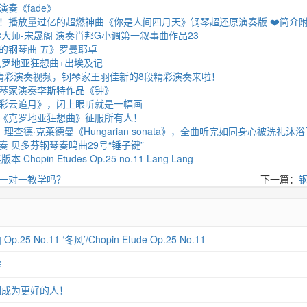
奏《fade》
！播放量过亿的超燃神曲《你是人间四月天》钢琴超还原演奏版 ❤️简介
钢琴大师-宋晟阁 演奏肖邦G小调第一叙事曲作品23
的钢琴曲 五》罗曼耶卓
克罗地亚狂想曲+出埃及记
精彩演奏视频，钢琴家王羽佳新的8段精彩演奏来啦！
琴家演奏李斯特作品《钟》
彩云追月》，闭上眼听就是一幅画
《克罗地亚狂想曲》征服所有人！
理查德·克莱德曼《Hungarian sonata》，全曲听完如同身心被洗礼沐浴
 贝多芬钢琴奏鸣曲29号“锤子键”
hopin Etudes Op.25 no.11 Lang Lang
一对一教学吗？
下一篇：
 No.11 ‘冬风’/Chopin Etude Op.25 No.11
琴
们成为更好的人！