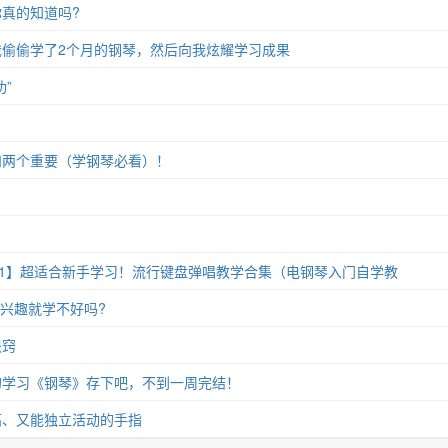
真的知道吗?
偷偷学了2个月的钢琴，然后向我炫耀学习成果
”
和两个重要（学钢琴必看）！
11】超适合新手学习！流行键盘弹唱教学合集（电钢琴入门自学教
没兴趣就学不好吗?
诀窍
的学习《钢琴》存下吧，不到一周完结！
高、又能独立活动的手指