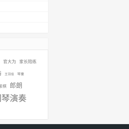
官大为
家长陪练
裕
琴童
王羽佳
郎朗
紫棋
钢琴演奏