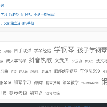
诀窍
的学习《钢琴》存下吧，不到一周完结！
高、又能独立活动的手指
学钢琴
孩子学钢琴
学琴经验
四手联弹
伦
周铭孙
抖音热歌
文武贝
成人学钢琴
沈文
李云迪
慢练
林俊杰
车尔尼599
练习曲
跟郎朗学钢琴
赵海洋
邓
背谱
赵晓生
薛之谦
钢琴学习
钢琴课
钢琴教学
钢琴弹唱
钢琴家
钢琴教学视频
钢琴考级
钢琴谱
老师
钢琴陪练