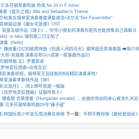
芬钢琴奏鸣曲 热情 No 23 in F minor
爱乐之城》Mia and Sebastian’s Theme
美女钢琴家演奏难度满星胡戈•沃尔夫“Der Feuerreiter”
宫崎骏动漫《魔女宅急便》OST
：英皇五级作品《骑士》，听完小朋友的演奏你是否也能想象自己骑着马
ebi》m-taku 弹到第二行沦陷了
奏《fade》
！播放量过亿的超燃神曲《你是人间四月天》钢琴超还原演奏版 ❤️简介
钢琴大师-宋晟阁 演奏肖邦G小调第一叙事曲作品23
的钢琴曲 五》罗曼耶卓
克罗地亚狂想曲+出埃及记
精彩演奏视频，钢琴家王羽佳新的8段精彩演奏来啦！
琴家演奏李斯特作品《钟》
彩云追月》，闭上眼听就是一幅画
《克罗地亚狂想曲》征服所有人！
理查德·克莱德曼《Hungarian sonata》，全曲听完如同身心被洗礼沐浴
 贝多芬钢琴奏鸣曲29号“锤子键”
扎特国际青少年音乐周决赛名单揭
下一篇：
手把手教你弹《献给爱丽丝