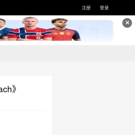
注册
登录
✕
Bach》