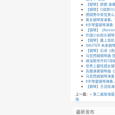
【钢琴】郎朗 演奏贝多
【钢琴】O叔即兴演奏《
德国男中音克里么尔和
美女钢琴家演奏，
8岁琴童钢琴演奏
【钢琴】《Komor
外国小伙街头钢琴演
【钢琴】戴上耳机
SAUTER 未来
【钢琴】石进《夜
马克西姆钢琴曲 
继油管传开的7段
世界上最性感女钢
吉娜演奏钢琴曲《
马克西姆钢琴演奏
8岁琴童钢琴弹奏，
【钢琴】王羽佳演奏
上一篇：«
第二届珠海莫
晓
最新发布