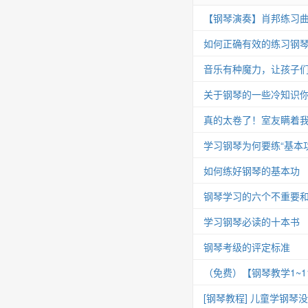
【钢琴演奏】肖邦练习曲 Op.25
如何正确有效的练习钢
音乐有种魔力，让孩子
关于钢琴的一些冷知识你
真的太卷了！室友瞒着我
学习钢琴为何要练“基本功
如何练好钢琴的基本功
钢琴学习的六个不重要
学习钢琴必读的十本书
钢琴考级的评定标准
（免费）【钢琴教学1~
[钢琴教程] 儿童学钢琴