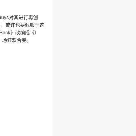
o Guys对其进行再创
仍在世，或许也要佩服于这
Back》改编成《I
起一场狂欢合奏。