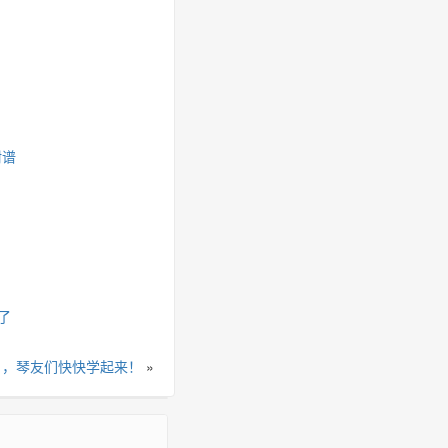
附谱
了
》，琴友们快快学起来！
»