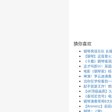
猜你喜欢
钢琴男孩乐队 长
【钢琴】这首曾火
《卡農》鋼琴搖滾版
这才叫即兴！英国
电影《钢琴家》经
神演！李云迪演奏
当你在学校看到一
起手就是王炸！郎
【4K顶级画质】久
《泰坦尼克号》电影主
钢琴演奏常用8大
【Animenz】前
钢琴 | 《溯》