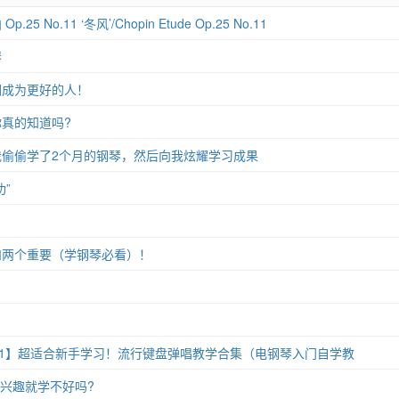
 No.11 ‘冬风’/Chopin Etude Op.25 No.11
琴
们成为更好的人！
真的知道吗?
偷偷学了2个月的钢琴，然后向我炫耀学习成果
”
和两个重要（学钢琴必看）！
11】超适合新手学习！流行键盘弹唱教学合集（电钢琴入门自学教
没兴趣就学不好吗?