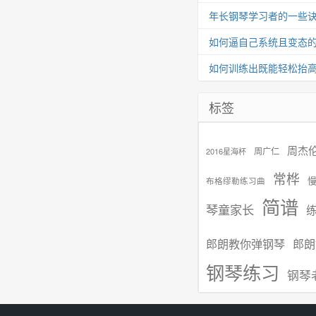
年长钢琴学习者的一些
如何逼自己系统且变态
如何训练出既能轻松抬
标签
周杰
周广仁
2016星海杯
常桦
布格缪勒练习曲
简谱
琴童家长
郎朗教你弹钢琴
郎朗
钢琴练习
钢琴