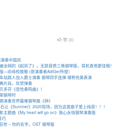
赞 (
0
)
城演奏中国风
遍全网的《起风了》，无损音质三角钢琴版，耳机食用更佳哦！
—向母校致敬 (原演奏者AdiGer所發）
车站路人加入爵士演奏 钢琴四手连弹 堪称完美表演
典片段，欣赏弹奏
贝多芬《悲怆奏鸣曲》！
架钢琴时
朗演奏世界最难钢琴曲《钟》
石让《Summer》2020现场，因为这首曲子爱上纯音！！！
题曲《My heart will go on》我心永恒钢琴演奏版
技巧
前前世 – 你的名字。OST 钢琴版