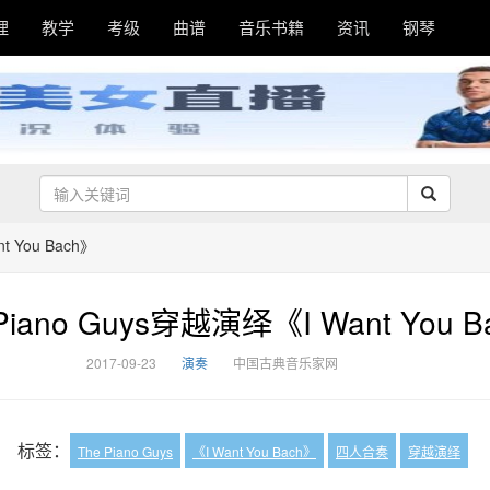
理
教学
考级
曲谱
音乐书籍
资讯
钢琴
t You Bach》
Piano Guys穿越演绎《I Want You 
2017-09-23
演奏
中国古典音乐家网
标签：
The Piano Guys
《I Want You Bach》
四人合奏
穿越演绎