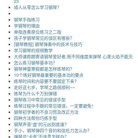
23
成人从零怎么学习钢琴？
钢琴手指练习
学钢琴的理由
单指连奏原位练习之二指
孩子学钢琴常见的误区有哪些？
[钢琴教程] 钢琴弹奏中的技术与技巧
学习钢琴的视频教学
大师课郎朗寄语钢琴爱好者:用不同维度来弹琴 心里火焰不能灭
怎么练习钢琴基本功？
钢琴神童寒假都是怎样练琴的？
10个练好钢琴最重要的基本功的要点
练琴时间和内容要不要固定下来?
走好这七步，学琴之路很顺利~~
练琴为什么千万别弹错
钢琴练习中常见的错误手型
练琴过程中手腕的常见错误，一定要避免！
钢琴初学者的不良习惯及改正方法
四种方法帮你巧练手型
钢琴声音“虚”的元凶到底谁?
手小，钢琴弹四个音的和弦吃力怎么办？
弹琴总“卡壳”不连贯怎样办？