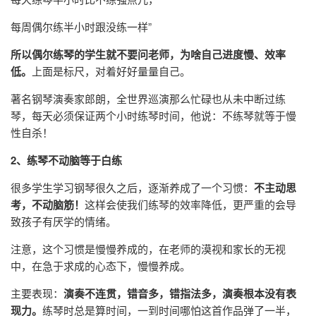
每周偶尔练半小时跟没练一样”
所以偶尔练琴的学生就不要问老师，为啥自己进度慢、效率
低。
上面是标尺，对着好好量量自己。
著名钢琴演奏家郎朗，全世界巡演那么忙碌也从未中断过练
琴，每天必须保证两个小时练琴时间，他说：不练琴就等于慢
性自杀！
2、练琴不动脑等于白练
很多学生学习钢琴很久之后，逐渐养成了一个习惯：
不主动思
考，不动脑筋！
这样会使我们练琴的效率降低，更严重的会导
致孩子有厌学的情绪。
注意，这个习惯是慢慢养成的，在老师的漠视和家长的无视
中，在急于求成的心态下，慢慢养成。
主要表现：
演奏不连贯，错音多，错指法多，演奏根本没有表
现力。
练琴时总是算时间，一到时间哪怕这首作品弹了一半，