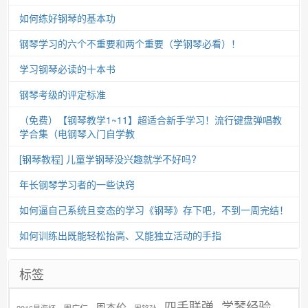
如何练好钢琴的基本功
钢琴学习的六个不重要和两个重要（学钢琴必看）！
学习钢琴必读的十本书
钢琴考级的评定标准
（免费）【钢琴教学1~11】超适合新手学习！流行键盘弹唱教
学合集（电钢琴入门自学教
[钢琴教程] 儿童学钢琴没兴趣就学不好吗?
年长钢琴学习者的一些诀窍
如何逼自己系统且变态的学习《钢琴》存下吧，不到一周完结！
如何训练出既能轻松抬高、又能独立活动的手指
标签
学琴经验
四手联弹
周杰伦
周广仁