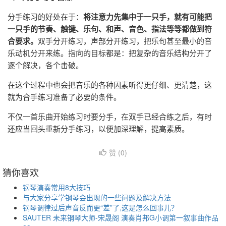
分手练习的好处在于：
将注意力先集中于一只手，就有可能把
一只手的节奏、触键、乐句、和声、音色、指法等等都做到符
合要求。
双手分开练习，声部分开练习，把乐句甚至最小的音
乐动机分开来练。指向的目标都是：把复杂的音乐结构分开了
逐个解决，各个击破。
在这个过程中也会把音乐的各种因素听得更仔细、更清楚，这
就为合手练习准备了必要的条件。
不仅一首乐曲开始练习时要分手，在双手已经合练之后，有时
还应当回头重新分手练习，以便加深理解，提高素质。
赞 (
0
)
猜你喜欢
钢琴演奏常用8大技巧
与大家分享学钢琴会出现的一些问题及解决方法
钢琴调律过后声音反而更“差”了,这是怎么回事儿？
SAUTER 未来钢琴大师-宋晟阁 演奏肖邦G小调第一叙事曲作品