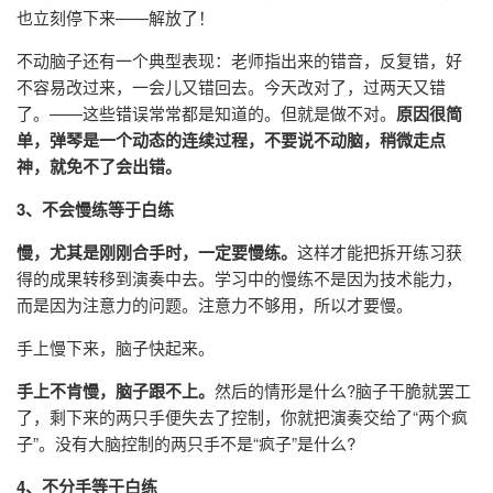
也立刻停下来——解放了！
不动脑子还有一个典型表现：老师指出来的错音，反复错，好
不容易改过来，一会儿又错回去。今天改对了，过两天又错
了。——这些错误常常都是知道的。但就是做不对。
原因很简
单，弹琴是一个动态的连续过程，不要说不动脑，稍微走点
神，就免不了会出错。
3、不会慢练等于白练
慢，尤其是刚刚合手时，一定要慢练。
这样才能把拆开练习获
得的成果转移到演奏中去。学习中的慢练不是因为技术能力，
而是因为注意力的问题。注意力不够用，所以才要慢。
手上慢下来，脑子快起来。
手上不肯慢，脑子跟不上。
然后的情形是什么?脑子干脆就罢工
了，剩下来的两只手便失去了控制，你就把演奏交给了“两个疯
子”。没有大脑控制的两只手不是“疯子”是什么?
4、不分手等于白练