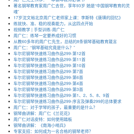
著名钢琴教育家周广仁去世，享年93岁 她是“中国钢琴教育的灵
魂”
17岁沈文裕北京周广仁老师家上课：李斯特《唐璜的回忆》
练就快、准、稳的视奏能力，从这四点开始
视频教学 | 手型训练-周广仁
周广仁：练琴一定要养成好的习惯
从教60多年的周广仁先生，总结的8条钢琴基础教育箴言
周广仁：“钢琴基础究竟是什么？”
车尔尼钢琴快速练习曲作品299-第12首
车尔尼钢琴快速练习曲作品299-第11首
车尔尼钢琴快速练习曲作品299-第10首
车尔尼钢琴快速练习曲作品299-第7首
车尔尼钢琴快速练习曲作品299-第6首
车尔尼钢琴快速练习曲作品299-第4首
车尔尼钢琴快速练习曲作品299-第3首
车尔尼钢琴快速练习曲作品299-第1、2、5、8、9首
车尔尼钢琴快速练习曲作品299-序言及弹奏299的总体要求
周广仁：对于学琴的孩子，最重要的是什么？
钢琴曲讲解：周广仁《兰花花》
周广仁对话皮特：如何使用踏板
钢琴曲讲解：《南海小哨兵》
专家支招：如何成为一名合格的钢琴老师？