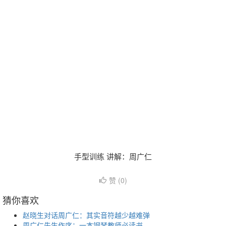
手型训练 讲解：周广仁
赞 (
0
)
猜你喜欢
赵晓生对话周广仁：其实音符越少越难弹
周广仁先生作序：一本钢琴教师必读书