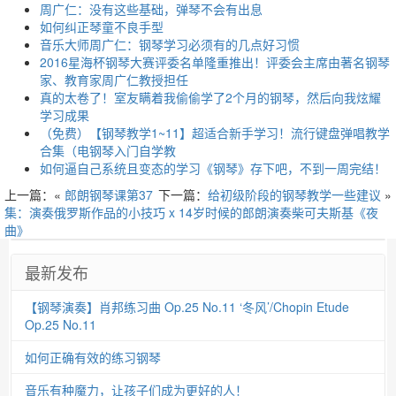
周广仁：没有这些基础，弹琴不会有出息
如何纠正琴童不良手型
音乐大师周广仁：钢琴学习必须有的几点好习惯
2016星海杯钢琴大赛评委名单隆重推出！评委会主席由著名钢琴
家、教育家周广仁教授担任
真的太卷了！室友瞒着我偷偷学了2个月的钢琴，然后向我炫耀
学习成果
（免费）【钢琴教学1~11】超适合新手学习！流行键盘弹唱教学
合集（电钢琴入门自学教
如何逼自己系统且变态的学习《钢琴》存下吧，不到一周完结！
上一篇：«
郎朗钢琴课第37
下一篇：
给初级阶段的钢琴教学一些建议
»
集：演奏俄罗斯作品的小技巧 x 14岁时候的郎朗演奏柴可夫斯基《夜
曲》
最新发布
【钢琴演奏】肖邦练习曲 Op.25 No.11 ‘冬风’/Chopin Etude
Op.25 No.11
如何正确有效的练习钢琴
音乐有种魔力，让孩子们成为更好的人！