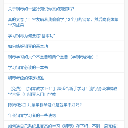
关于钢琴的一些冷知识你真的知道吗?
真的太卷了！室友瞒着我偷偷学了2个月的钢琴，然后向我炫耀
学习成果
学习钢琴为何要练“基本功”
如何练好钢琴的基本功
钢琴学习的六个不重要和两个重要（学钢琴必看）！
学习钢琴必读的十本书
钢琴考级的评定标准
（免费）【钢琴教学1~11】超适合新手学习！流行键盘弹唱教
学合集（电钢琴入门自学教
[钢琴教程] 儿童学钢琴没兴趣就学不好吗?
年长钢琴学习者的一些诀窍
如何逼自己系统且变态的学习《钢琴》存下吧，不到一周完结！