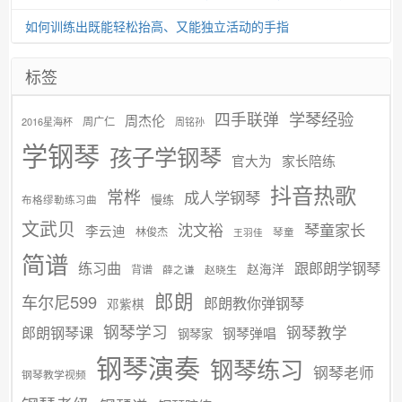
如何训练出既能轻松抬高、又能独立活动的手指
标签
学琴经验
四手联弹
周杰伦
周广仁
2016星海杯
周铭孙
学钢琴
孩子学钢琴
官大为
家长陪练
抖音热歌
常桦
成人学钢琴
慢练
布格缪勒练习曲
文武贝
沈文裕
琴童家长
李云迪
林俊杰
琴童
王羽佳
简谱
练习曲
跟郎朗学钢琴
赵海洋
背谱
赵晓生
薛之谦
郎朗
车尔尼599
郎朗教你弹钢琴
邓紫棋
钢琴学习
郎朗钢琴课
钢琴教学
钢琴弹唱
钢琴家
钢琴演奏
钢琴练习
钢琴老师
钢琴教学视频