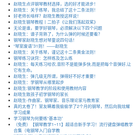
赵晓生点评钢琴教材选择，选的好才能进步！
赵晓生：关于练琴，我总结了这十二条法则！
好老师长啥样？赵晓生教授这样说！
赵晓生钢琴教程丨二拍子《让我们荡起双桨》
无论是谁，要学好钢琴，必须解决以下四个问题
赵晓生：谱子背熟了，为什么弹的时候还要看？
钢琴家赵晓生想对琴童说四句话！
“琴室废语”31则！——赵晓生
赵晓生：关于练琴，谨记这十二条黄金法则！
钢琴练习诀窍：怎样练及怎么练
赵晓生：每天练习哈农,音阶不是能弹多快,而是把每个音弹好,让
它有生命。
赵晓生：弹几级无所谓，弹得好不好才重要！
赵晓生：学钢琴从哪里起步
赵晓生:钢琴教学的阶段和使用教材内容
赵晓生致孩子初学钢琴的家长
赵晓生-作曲家、钢琴家、音乐理论家与教育家
真的太卷了！室友瞒着我偷偷学了2个月的钢琴，然后向我炫耀
学习成果
学习钢琴为何要练“基本功”
（免费）【钢琴教学1~11】超适合新手学习！流行键盘弹唱教学
合集（电钢琴入门自学教