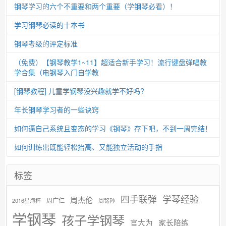
钢琴学习的六个不重要和两个重要（学钢琴必看）！
学习钢琴必读的十本书
钢琴考级的评定标准
（免费）【钢琴教学1~11】超适合新手学习！流行键盘弹唱教
学合集（电钢琴入门自学教
[钢琴教程] 儿童学钢琴没兴趣就学不好吗?
年长钢琴学习者的一些诀窍
如何逼自己系统且变态的学习《钢琴》存下吧，不到一周完结！
如何训练出既能轻松抬高、又能独立活动的手指
标签
学琴经验
四手联弹
周杰伦
周广仁
2016星海杯
周铭孙
学钢琴
孩子学钢琴
官大为
家长陪练