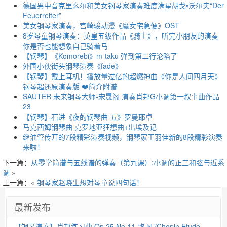
德国男中音克里么尔和美女钢琴家演奏难度满星胡戈•沃尔夫“Der
Feuerreiter”
美女钢琴家演奏，宫崎骏动漫《魔女宅急便》OST
8岁琴童钢琴演奏：英皇五级作品《骑士》，听完小朋友的演奏
你是否也能想象自己骑着马
【钢琴】《Komorebi》m-taku 弹到第二行沦陷了
外国小伙街头钢琴演奏《fade》
【钢琴】戴上耳机！播放量过亿的超燃神曲《你是人间四月天》
钢琴超还原演奏版 ❤️简介附谱
SAUTER 未来钢琴大师-宋晟阁 演奏肖邦G小调第一叙事曲作品
23
【钢琴】石进《夜的钢琴曲 五》罗曼耶卓
马克西姆钢琴曲 克罗地亚狂想曲+出埃及记
继油管传开的7段精彩演奏视频，钢琴家王羽佳新的8段精彩演奏
来啦！
下一篇：
从零学简谱与五线谱的弹奏（第九课）:小调的正三和弦与近系
调
»
上一篇：«
钢琴家赵晓生想对琴童说四句话！
最新发布
【钢琴演奏】肖邦练习曲 Op.25 No.11 ‘冬风’/Chopin Etude