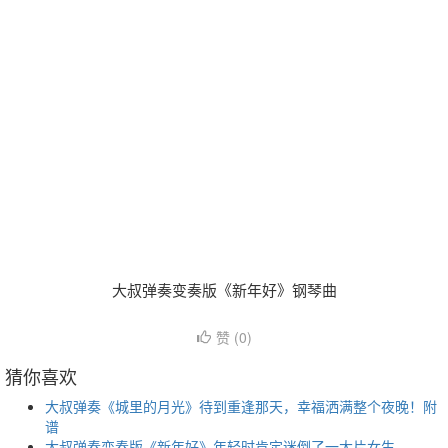
大叔弹奏变奏版《新年好》钢琴曲
赞 (
0
)
猜你喜欢
大叔弹奏《城里的月光》待到重逢那天，幸福洒满整个夜晚！附
谱
大叔弹奏变奏版《新年好》年轻时肯定迷倒了一大片女生