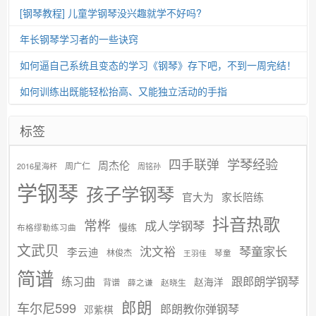
[钢琴教程] 儿童学钢琴没兴趣就学不好吗?
年长钢琴学习者的一些诀窍
如何逼自己系统且变态的学习《钢琴》存下吧，不到一周完结！
如何训练出既能轻松抬高、又能独立活动的手指
标签
学琴经验
四手联弹
周杰伦
周广仁
2016星海杯
周铭孙
学钢琴
孩子学钢琴
官大为
家长陪练
抖音热歌
常桦
成人学钢琴
慢练
布格缪勒练习曲
文武贝
沈文裕
琴童家长
李云迪
林俊杰
琴童
王羽佳
简谱
练习曲
跟郎朗学钢琴
赵海洋
背谱
赵晓生
薛之谦
郎朗
车尔尼599
郎朗教你弹钢琴
邓紫棋