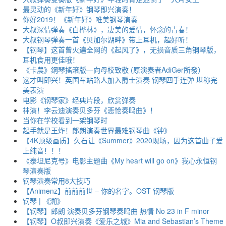
最灵动的《新年好》钢琴即兴演奏！
你好2019！《新年好》唯美钢琴演奏
大叔深情弹奏《白桦林》，凄美的爱情，怀念的青春！
大叔钢琴弹奏一首《贝加尔湖畔》带上耳机，超好听！
【钢琴】这首曾火遍全网的《起风了》，无损音质三角钢琴版，
耳机食用更佳哦！
《卡農》鋼琴搖滾版—向母校致敬 (原演奏者AdiGer所發）
这才叫即兴！英国车站路人加入爵士演奏 钢琴四手连弹 堪称完
美表演
电影《钢琴家》经典片段，欣赏弹奏
神演！李云迪演奏贝多芬《悲怆奏鸣曲》！
当你在学校看到一架钢琴时
起手就是王炸！郎朗演奏世界最难钢琴曲《钟》
【4K顶级画质】久石让《Summer》2020现场，因为这首曲子爱
上纯音！！！
《泰坦尼克号》电影主题曲《My heart will go on》我心永恒钢
琴演奏版
钢琴演奏常用8大技巧
【Animenz】前前前世 – 你的名字。OST 钢琴版
钢琴 | 《溯》
【钢琴】郎朗 演奏贝多芬钢琴奏鸣曲 热情 No 23 in F minor
【钢琴】O叔即兴演奏《爱乐之城》Mia and Sebastian’s Theme