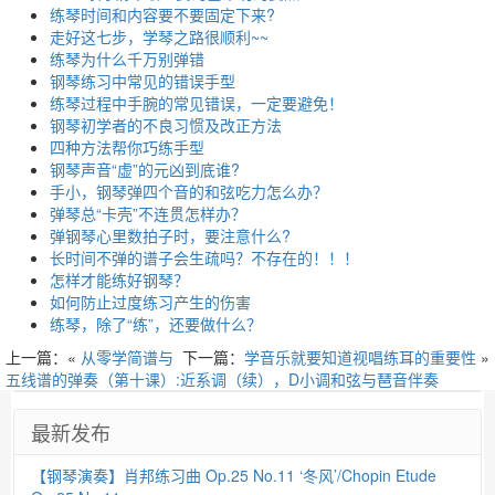
练琴时间和内容要不要固定下来?
走好这七步，学琴之路很顺利~~
练琴为什么千万别弹错
钢琴练习中常见的错误手型
练琴过程中手腕的常见错误，一定要避免！
钢琴初学者的不良习惯及改正方法
四种方法帮你巧练手型
钢琴声音“虚”的元凶到底谁?
手小，钢琴弹四个音的和弦吃力怎么办？
弹琴总“卡壳”不连贯怎样办？
弹钢琴心里数拍子时，要注意什么?
长时间不弹的谱子会生疏吗？不存在的！！！
怎样才能练好钢琴？
如何防止过度练习产生的伤害
练琴，除了“练”，还要做什么？
上一篇：«
从零学简谱与
下一篇：
学音乐就要知道视唱练耳的重要性
»
五线谱的弹奏（第十课）:近系调（续），D小调和弦与琶音伴奏
最新发布
【钢琴演奏】肖邦练习曲 Op.25 No.11 ‘冬风’/Chopin Etude