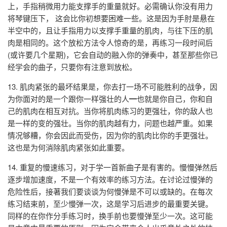
上，手指稍微用力能支撑手的重量就好。必需确认你没有用力
将琴键压下， 这会比你初想要困难一些。这是因为手肘是悬在
半空中的，且让手指用力以支撑手重量的肌肉，与往下压的肌
肉是相同的。这个放松方法令人惊奇的是，再练习一段时间后
(或许要几个星期)，它会自动的融入你的弹奏中，甚至那些你已
经学会的曲子，只要你有注意到放松。
13. 肌肉紧张的最坏结果是，你去打一场不可能胜利的战争，因
为你面对的是一个跟你一样强壮的人━也就是你自己，你和自
己的肌肉在相互对抗。当你将肌肉练习的更强壮，你的敌人也
是一样的变的强壮。当你的肌肉越有力，问题也越严重。如果
情况够糟，你会因此而受伤，因为你的肌肉比你的手更强壮。
这也是为何消除肌肉紧张如此重要。
14. 重复的慢速练习，对于学一首新曲子是有害的。慢慢弹然后
逐步增加速度，不是一个有效率的练习方法。在讨论过慢弹的
危险性后，接著我们要谈谈为何慢弹是不可以或缺的。在每次
练习结束前，至少慢弹一次，这是学习后进步的最重要关键。
同样的在你作分手练习时，换手前也要慢弹至少一次。这可能