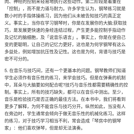
肉、神经的控制来轻易地执行这些动作。第二阶段是着重在
「控制」，而不是力道与耐力。许多学生认为，钢琴练习就是
数小时的手指体操练习，因为他们从未被告知技巧的真正定
义。事实上，当你在学习钢琴时，你是在发展你的大脑;获取技
巧，是发展更快速的身经连结过程，产生更多能控制手指动作
及记忆的脑细胞，及「说音乐语言」。事实上，你是在使自己
变的更聪明，让自己的记忆力更好，这也是为何学钢琴有这么
多益处，例如增加抗压性及记性。这也是为何，背谱与技巧是
密不可分的。
5. 在音乐与技巧间，还有一个更基本的问题。钢琴教师们知道
学生必须作有音乐性的练习，来学会技巧。但是在弹奏的机制
中，耳朵与大脑要如何配合呢?技巧与音乐性都需要精确性的控
制。事实上，所有的技巧缺失，都可以在音乐中测出。至少，
音乐是检验技巧是否正确的最佳方法。在本书中，我们将看到
更多了解释，为何不能音乐与技巧分开。纵然如此，当没有人
在旁边时，学生通常会倾向于做无音乐性的机械化练习。这样
的练习，对于技巧学习相当不利，常会造成「琴房中的钢琴
家」：他们喜欢弹琴，但是却无法演奏。