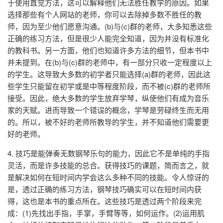
于使用直觉方法，这可以解释他们无法胜任教学的原因。如果
选择那些有个人网站的老师，你可以去除掉多数不胜任的教
师，因为至少他们愿意沟通。(b)与(c)群的老师，大多知悉这些
正确的练习方法，但是很少人能完全知道，因为并没有标准化
的教科书。另一方面，他们也知道许多方法的细节，但本书中
并未提到。在(b)与(c)群的老师中，有一部分只收一定程度以上
的学生。这导致大多数的初学者只能选择(a)群的老师，因此这
些学生只能留在初学或是中等程度阶段，而不被(c)群的老师所
接受。因此，绝大多数的学生放弃学琴，纵使他们有成为音乐
家的天赋。进而导致一个错误的概念，学琴是劳碌终生而无用
的。所以，被不好的老师所教导的学生，并不知道他们需要更
好的老师。
4. 技巧是能弹奏无数钢琴乐句的能力，因此它不是单纯的手指
灵活，而是许多技能的总合。获得技巧的课题，简而言之，就
是解决如何在短时间内学会这么多种不同的技能。令人惊讶的
是，透过正确的练习方法，钢琴技巧确实可以在短时间内获
得，这也是本书的重点所在。这些技巧是透过两个阶段来完
成：(1)先找出手指，手掌，手臂等等，如何运作。(2)运用肌