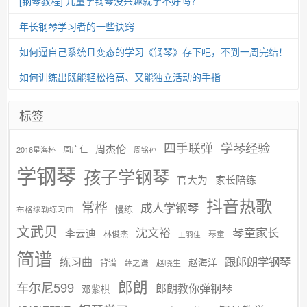
[钢琴教程] 儿童学钢琴没兴趣就学不好吗?
年长钢琴学习者的一些诀窍
如何逼自己系统且变态的学习《钢琴》存下吧，不到一周完结！
如何训练出既能轻松抬高、又能独立活动的手指
标签
学琴经验
四手联弹
周杰伦
周广仁
2016星海杯
周铭孙
学钢琴
孩子学钢琴
官大为
家长陪练
抖音热歌
常桦
成人学钢琴
慢练
布格缪勒练习曲
文武贝
沈文裕
琴童家长
李云迪
林俊杰
琴童
王羽佳
简谱
练习曲
跟郎朗学钢琴
赵海洋
背谱
赵晓生
薛之谦
郎朗
车尔尼599
郎朗教你弹钢琴
邓紫棋