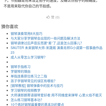
下。节拍器是用来设定拍子的速度，及确认你拍子的精确度，
不是用来取代你自己的节拍感。
赞 (
0
)
猜你喜欢
钢琴演奏常用8大技巧
与大家分享学钢琴会出现的一些问题及解决方法
钢琴调律过后声音反而更“差”了,这是怎么回事儿？
SAUTER 未来钢琴大师-宋晟阁 演奏肖邦G小调第一叙事曲作品
23
成人从零怎么学习钢琴？
钢琴手指练习
学钢琴的理由
单指连奏原位练习之二指
孩子学钢琴常见的误区有哪些？
[钢琴教程] 钢琴弹奏中的技术与技巧
学习钢琴的视频教学
大师课郎朗寄语钢琴爱好者:用不同维度来弹琴 心里火焰不能灭
怎么练习钢琴基本功？
10个练好钢琴最重要的基本功的要点