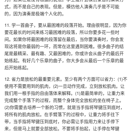
式，而不是自己的表现。但是，模仿他人演奏几乎是不可能
的，因为演奏是极端个人化的。
11. 学一首曲子，要从最困难的段落开始。理由很明显，因为你
要花最长的时间来练习最困难的段落，所以你要多花一些时
间。如果你将最困难的段落留在最后，当你要演奏时，你会发
现这将是你最弱的一环，而常在这里遇到困难。很多曲子的结
尾是最精采、最有趣、又最困难的，你或许会从曲子的最后开
始练起。有好几个乐章的曲子，你大多会从最后一个乐章的最
后开始练起。
12. 省力是放松的最重要元素。至少有两个方面可以省力：(1)不
使用不需要用到的肌肉，(2)一旦动作完成，立刻放松肌肉。让
我们用一根手指的自由落体来解释。(1)是最简单的，让重力来
完成整个手落下的过程，而整个身体完全放松的坐在椅子上。
(2)你需要去培养一个新的习惯，就是当手指将琴键压到底时，
将所有的肌肉放松。在手臂落下的过程中，让重力将手往下
带，当手指将琴键压到底时，你必需让手指用力来让手停下
来，但是马上就要全部放松。不要将手抬起，让手停在琴键