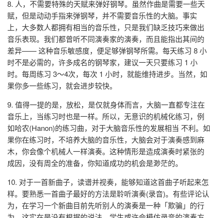
8. 人，不需要特殊的天赋来弹好钢琴。虽然作曲是需要一些天
赋，但是动动手指来弹钢琴，并不需要音乐性的大脑。事实
上，大多数人都拥有相当的音乐性，只是我们缺乏技巧来做出
音乐表现。我们都曾听不同演奏家的演奏，而且能指出其间的
差异—— 这种音乐敏感度，便足够弹钢琴所需。每天练习 8 小
时不是必需的，许多成名的钢琴家，建议一天只要练习 1 小
时。每周练习 3～4次，每次 1 小时，就能维持进步。当然，如
果你多一些练习，就会进步较快。
9. 值得一提的是，放松，是仅就身体而言，大脑一直都专注在
音乐上，当练习时也是一样。所以，无意识的机械化练习，例
如哈农(Hanon)的练习曲，对于大脑音乐性的发展相当 不利。如
果你在练习时，不培养大脑的音乐性，大脑会对于演奏感到麻
木，你会像个机械人一样演奏。这种情形是造成演奏时紧张的
成因，没有周全的准备，你知道成功的机会是渺茫的。
10. 对于一首新曲子，读谱并视奏，能够知道这首曲子听起来怎
样。要熟悉一首曲子最好的方法是聆听演奏(录音)。有些评论认
为，在学习一个新曲目前先听别人的演奏是一种「欺骗」的行
为，这实在是没有根据的说法。学生或许会模仿录音的演奏方