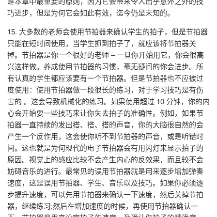
是本章中最重要的原则，因为它会带来令人出乎意外之外的技
巧进步，但是为何它会如此有效，迄今仍是未知的。
15. 大多数的老师会使用节拍器来确认学生的拍子，但是节拍器
只能在短时间使用，当学生抓到拍子了，就应该将节拍器关
掉。节拍器是你一个很好的老师 – 一旦你开始用它，你会很高
兴这样做。养成使用节拍器的习惯，毫无疑问的你会进步。所
有认真的学生都应该要有一个节拍器。但是节拍器也不应被过
度使用：使用节拍器做一段很长的练习，对于学习技巧是有伤
害的 。这会导致机械化的练习。如果使用超过 10 分钟，你的内
心会开始耍一些技巧来让你失去拍子的准确性。例如，如果节
拍器一直持续的发出搭、搭、搭的声音，你的大脑很自然的会
产生一个反作用，这会使你听不到节拍器的声音，或是听错时
间。这也就是为何现代的电子节拍器会有用闪灯来显示拍子的
原因。视觉上的感应比较不会产生内心的反效果，而且较不会
妨碍音乐的进行。最常见的误用节拍器就是用来逐步增加弹奏
速度，这是误用节拍器、学生、音乐以及技巧。如果你必须逐
步提升速度，可以先用节拍器来确认一下速度，然后关掉节拍
器，继续练习;然后在增加速度的时候，再使用节拍器确认一