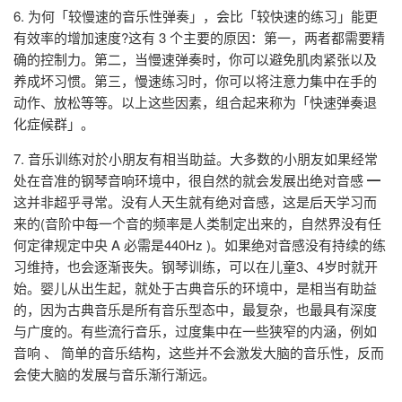
6. 为何「较慢速的音乐性弹奏」，会比「较快速的练习」能更
有效率的增加速度?这有 3 个主要的原因：第一，两者都需要精
确的控制力。第二，当慢速弹奏时，你可以避免肌肉紧张以及
养成坏习惯。第三，慢速练习时，你可以将注意力集中在手的
动作、放松等等。以上这些因素，组合起来称为「快速弹奏退
化症候群」。
7. 音乐训练对於小朋友有相当助益。大多数的小朋友如果经常
处在音准的钢琴音响环境中，很自然的就会发展出绝对音感 ━
这并非超乎寻常。没有人天生就有绝对音感，这是后天学习而
来的(音阶中每一个音的频率是人类制定出来的，自然界没有任
何定律规定中央 A 必需是440Hz )。如果绝对音感没有持续的练
习维持，也会逐渐丧失。钢琴训练，可以在儿童3、4岁时就开
始。婴儿从出生起，就处于古典音乐的环境中，是相当有助益
的，因为古典音乐是所有音乐型态中，最复杂，也最具有深度
与广度的。有些流行音乐，过度集中在一些狭窄的内涵，例如
音响 、 简单的音乐结构，这些并不会激发大脑的音乐性，反而
会使大脑的发展与音乐渐行渐远。