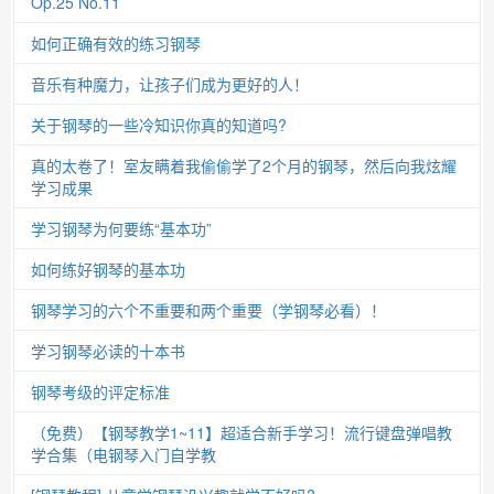
Op.25 No.11
如何正确有效的练习钢琴
音乐有种魔力，让孩子们成为更好的人！
关于钢琴的一些冷知识你真的知道吗?
真的太卷了！室友瞒着我偷偷学了2个月的钢琴，然后向我炫耀
学习成果
学习钢琴为何要练“基本功”
如何练好钢琴的基本功
钢琴学习的六个不重要和两个重要（学钢琴必看）！
学习钢琴必读的十本书
钢琴考级的评定标准
（免费）【钢琴教学1~11】超适合新手学习！流行键盘弹唱教
学合集（电钢琴入门自学教