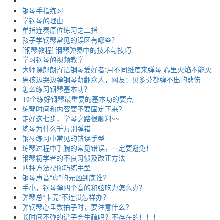
钢琴手指练习
学钢琴的理由
单指连奏原位练习之二指
孩子学钢琴常见的误区有哪些？
[钢琴教程] 钢琴弹奏中的技术与技巧
学习钢琴的视频教学
大师课郎朗寄语钢琴爱好者:用不同维度来弹琴 心里火焰不能灭
男孩边哭边弹钢琴萌翻众人，网友：贝多芬都弹不出的悲伤
怎么练习钢琴基本功？
10个练好钢琴最重要的基本功的要点
练琴时间和内容要不要固定下来?
走好这七步，学琴之路很顺利~~
练琴为什么千万别弹错
钢琴练习中常见的错误手型
练琴过程中手腕的常见错误，一定要避免！
钢琴初学者的不良习惯及改正方法
四种方法帮你巧练手型
钢琴声音“虚”的元凶到底谁?
手小，钢琴弹四个音的和弦吃力怎么办？
弹琴总“卡壳”不连贯怎样办？
弹钢琴心里数拍子时，要注意什么?
长时间不弹的谱子会生疏吗？不存在的！！！