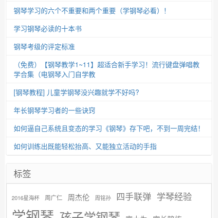
钢琴学习的六个不重要和两个重要（学钢琴必看）！
学习钢琴必读的十本书
钢琴考级的评定标准
（免费）【钢琴教学1~11】超适合新手学习！流行键盘弹唱教
学合集（电钢琴入门自学教
[钢琴教程] 儿童学钢琴没兴趣就学不好吗?
年长钢琴学习者的一些诀窍
如何逼自己系统且变态的学习《钢琴》存下吧，不到一周完结！
如何训练出既能轻松抬高、又能独立活动的手指
标签
学琴经验
四手联弹
周杰伦
周广仁
2016星海杯
周铭孙
学钢琴
孩子学钢琴