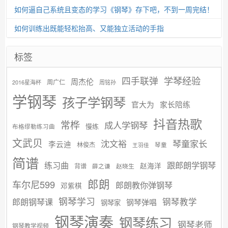
如何逼自己系统且变态的学习《钢琴》存下吧，不到一周完结！
如何训练出既能轻松抬高、又能独立活动的手指
标签
学琴经验
四手联弹
周杰伦
周广仁
2016星海杯
周铭孙
学钢琴
孩子学钢琴
官大为
家长陪练
抖音热歌
常桦
成人学钢琴
慢练
布格缪勒练习曲
文武贝
沈文裕
琴童家长
李云迪
林俊杰
琴童
王羽佳
简谱
练习曲
跟郎朗学钢琴
赵海洋
背谱
赵晓生
薛之谦
郎朗
车尔尼599
郎朗教你弹钢琴
邓紫棋
钢琴学习
郎朗钢琴课
钢琴教学
钢琴弹唱
钢琴家
钢琴演奏
钢琴练习
钢琴老师
钢琴教学视频