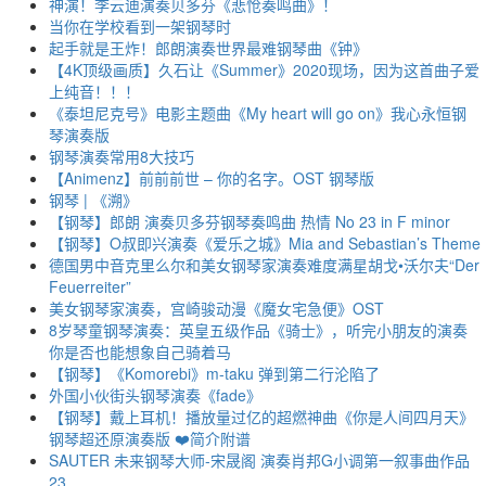
神演！李云迪演奏贝多芬《悲怆奏鸣曲》！
当你在学校看到一架钢琴时
起手就是王炸！郎朗演奏世界最难钢琴曲《钟》
【4K顶级画质】久石让《Summer》2020现场，因为这首曲子爱
上纯音！！！
《泰坦尼克号》电影主题曲《My heart will go on》我心永恒钢
琴演奏版
钢琴演奏常用8大技巧
【Animenz】前前前世 – 你的名字。OST 钢琴版
钢琴 | 《溯》
【钢琴】郎朗 演奏贝多芬钢琴奏鸣曲 热情 No 23 in F minor
【钢琴】O叔即兴演奏《爱乐之城》Mia and Sebastian’s Theme
德国男中音克里么尔和美女钢琴家演奏难度满星胡戈•沃尔夫“Der
Feuerreiter”
美女钢琴家演奏，宫崎骏动漫《魔女宅急便》OST
8岁琴童钢琴演奏：英皇五级作品《骑士》，听完小朋友的演奏
你是否也能想象自己骑着马
【钢琴】《Komorebi》m-taku 弹到第二行沦陷了
外国小伙街头钢琴演奏《fade》
【钢琴】戴上耳机！播放量过亿的超燃神曲《你是人间四月天》
钢琴超还原演奏版 ❤️简介附谱
SAUTER 未来钢琴大师-宋晟阁 演奏肖邦G小调第一叙事曲作品
23