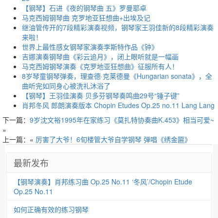
【钢琴】石进《夜的钢琴曲 五》罗曼耶卓
马克西姆钢琴曲 克罗地亚狂想曲+出埃及记
继油管传开的7段精彩演奏视频，钢琴家王羽佳新的8段精彩演奏
来啦！
世界上最性感女钢琴家演奏李斯特作品《钟》
吉娜演奏钢琴曲《彩云追月》，闭上眼听就是一幅画
马克西姆钢琴演奏《克罗地亚狂想曲》征服所有人！
8岁琴童钢琴弹奏，理查德·克莱德曼《Hungarian sonata》，全
曲听完如同身心被洗礼沐浴了
【钢琴】王羽佳演奏 贝多芬钢琴奏鸣曲29号“锤子键”
肖邦冬风 郎朗演奏版本 Chopin Etudes Op.25 no.11 Lang Lang
下一篇：
9岁沈文裕1995年在家练习《莫扎特协奏曲K.453》相当可爱~
»
上一篇：«
厉害了大爷！6旬楼管大爷自学钢琴 弹唱《绣金匾》
最新发布
【钢琴演奏】肖邦练习曲 Op.25 No.11 ‘冬风’/Chopin Etude
Op.25 No.11
如何正确有效的练习钢琴