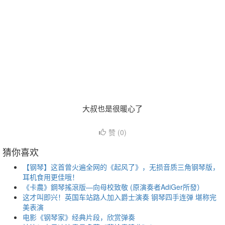
大叔也是很暖心了
赞 (
0
)
猜你喜欢
【钢琴】这首曾火遍全网的《起风了》，无损音质三角钢琴版，
耳机食用更佳哦！
《卡農》鋼琴搖滾版—向母校致敬 (原演奏者AdiGer所發）
这才叫即兴！英国车站路人加入爵士演奏 钢琴四手连弹 堪称完
美表演
电影《钢琴家》经典片段，欣赏弹奏