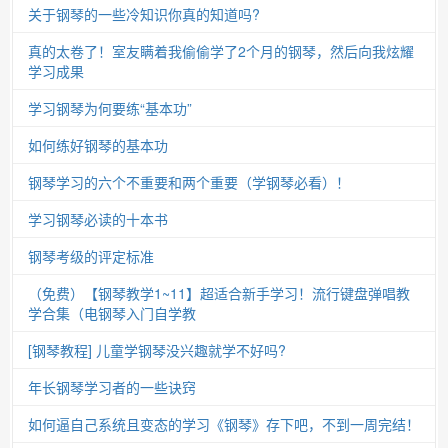
关于钢琴的一些冷知识你真的知道吗?
真的太卷了！室友瞒着我偷偷学了2个月的钢琴，然后向我炫耀
学习成果
学习钢琴为何要练“基本功”
如何练好钢琴的基本功
钢琴学习的六个不重要和两个重要（学钢琴必看）！
学习钢琴必读的十本书
钢琴考级的评定标准
（免费）【钢琴教学1~11】超适合新手学习！流行键盘弹唱教
学合集（电钢琴入门自学教
[钢琴教程] 儿童学钢琴没兴趣就学不好吗?
年长钢琴学习者的一些诀窍
如何逼自己系统且变态的学习《钢琴》存下吧，不到一周完结！