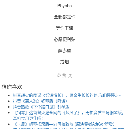
Phycho
全部都是你
等你下课
心愿便利贴
醉赤壁
戒烟
赞 (
2
)
猜你喜欢
抖音超火的民谣《纸短情长》，愿余生长长的路,我们慢慢走~
抖音《离人愁》钢琴版（附谱）
抖音热歌《下个路口见》钢琴版
【钢琴】这首曾火遍全网的《起风了》，无损音质三角钢琴版，
耳机食用更佳哦！
《卡農》鋼琴搖滾版—向母校致敬 (原演奏者AdiGer所發）