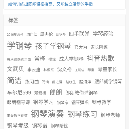
如何训练出既能轻松抬高、又能独立活动的手指
标签
学琴经验
四手联弹
周杰伦
周广仁
2016星海杯
周铭孙
学钢琴
孩子学钢琴
官大为
家长陪练
抖音热歌
常桦
成人学钢琴
慢练
布格缪勒练习曲
文武贝
沈文裕
琴童家长
李云迪
林俊杰
琴童
王羽佳
简谱
练习曲
跟郎朗学钢琴
赵海洋
背谱
赵晓生
薛之谦
郎朗
车尔尼599
郎朗教你弹钢琴
邓紫棋
钢琴学习
郎朗钢琴课
钢琴教学
钢琴弹唱
钢琴家
钢琴演奏
钢琴练习
钢琴老师
钢琴教学视频
钢琴考级
钢琴谱
钢琴陪练