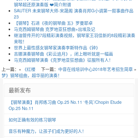
钢琴超还原演奏版 ❤️简介附谱
SAUTER 未来钢琴大师-宋晟阁 演奏肖邦G小调第一叙事曲作品
23
【钢琴】石进《夜的钢琴曲 五》罗曼耶卓
马克西姆钢琴曲 克罗地亚狂想曲+出埃及记
继油管传开的7段精彩演奏视频，钢琴家王羽佳新的8段精彩演奏
来啦！
世界上最性感女钢琴家演奏李斯特作品《钟》
吉娜演奏钢琴曲《彩云追月》，闭上眼听就是一幅画
马克西姆钢琴演奏《克罗地亚狂想曲》征服所有人！
上一篇：«
《红楼
下一篇：
中音在线培训中心2018年艺考招生简章
»
梦》钢琴组曲，超华丽的演奏！
最新发布
【钢琴演奏】肖邦练习曲 Op.25 No.11 ‘冬风’/Chopin Etude
Op.25 No.11
如何正确有效的练习钢琴
音乐有种魔力，让孩子们成为更好的人！