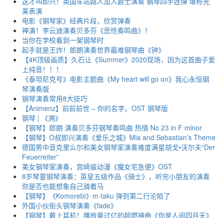
这才叫即兴！英国车站路人加入爵士演奏 钢琴四手连弹 堪称完
美表演
电影《钢琴家》经典片段，欣赏弹奏
神演！李云迪演奏贝多芬《悲怆奏鸣曲》！
当你在学校看到一架钢琴时
起手就是王炸！郎朗演奏世界最难钢琴曲《钟》
【4K顶级画质】久石让《Summer》2020现场，因为这首曲子爱
上纯音！！！
《泰坦尼克号》电影主题曲《My heart will go on》我心永恒钢
琴演奏版
钢琴演奏常用8大技巧
【Animenz】前前前世 – 你的名字。OST 钢琴版
钢琴 | 《溯》
【钢琴】郎朗 演奏贝多芬钢琴奏鸣曲 热情 No 23 in F minor
【钢琴】O叔即兴演奏《爱乐之城》Mia and Sebastian’s Theme
德国男中音克里么尔和美女钢琴家演奏难度满星胡戈•沃尔夫“Der
Feuerreiter”
美女钢琴家演奏，宫崎骏动漫《魔女宅急便》OST
8岁琴童钢琴演奏：英皇五级作品《骑士》，听完小朋友的演奏
你是否也能想象自己骑着马
【钢琴】《Komorebi》m-taku 弹到第二行沦陷了
外国小伙街头钢琴演奏《fade》
【钢琴】戴上耳机！播放量过亿的超燃神曲《你是人间四月天》