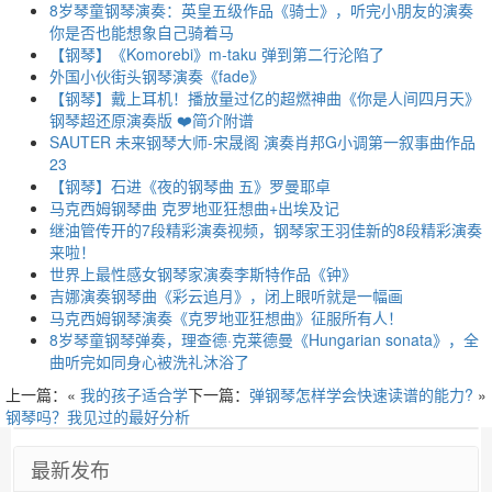
8岁琴童钢琴演奏：英皇五级作品《骑士》，听完小朋友的演奏
你是否也能想象自己骑着马
【钢琴】《Komorebi》m-taku 弹到第二行沦陷了
外国小伙街头钢琴演奏《fade》
【钢琴】戴上耳机！播放量过亿的超燃神曲《你是人间四月天》
钢琴超还原演奏版 ❤️简介附谱
SAUTER 未来钢琴大师-宋晟阁 演奏肖邦G小调第一叙事曲作品
23
【钢琴】石进《夜的钢琴曲 五》罗曼耶卓
马克西姆钢琴曲 克罗地亚狂想曲+出埃及记
继油管传开的7段精彩演奏视频，钢琴家王羽佳新的8段精彩演奏
来啦！
世界上最性感女钢琴家演奏李斯特作品《钟》
吉娜演奏钢琴曲《彩云追月》，闭上眼听就是一幅画
马克西姆钢琴演奏《克罗地亚狂想曲》征服所有人！
8岁琴童钢琴弹奏，理查德·克莱德曼《Hungarian sonata》，全
曲听完如同身心被洗礼沐浴了
上一篇：«
我的孩子适合学
下一篇：
弹钢琴怎样学会快速读谱的能力?
»
钢琴吗？我见过的最好分析
最新发布