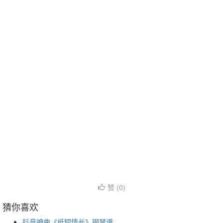
赞 (
0
)
猜你喜欢
抖音神曲《纸短情长》钢琴谱