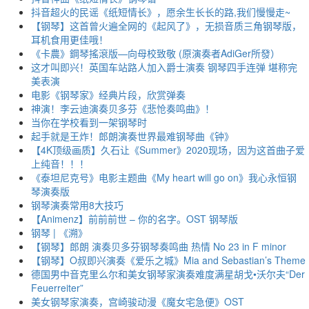
抖音超火的民谣《纸短情长》，愿余生长长的路,我们慢慢走~
【钢琴】这首曾火遍全网的《起风了》，无损音质三角钢琴版，
耳机食用更佳哦！
《卡農》鋼琴搖滾版—向母校致敬 (原演奏者AdiGer所發）
这才叫即兴！英国车站路人加入爵士演奏 钢琴四手连弹 堪称完
美表演
电影《钢琴家》经典片段，欣赏弹奏
神演！李云迪演奏贝多芬《悲怆奏鸣曲》！
当你在学校看到一架钢琴时
起手就是王炸！郎朗演奏世界最难钢琴曲《钟》
【4K顶级画质】久石让《Summer》2020现场，因为这首曲子爱
上纯音！！！
《泰坦尼克号》电影主题曲《My heart will go on》我心永恒钢
琴演奏版
钢琴演奏常用8大技巧
【Animenz】前前前世 – 你的名字。OST 钢琴版
钢琴 | 《溯》
【钢琴】郎朗 演奏贝多芬钢琴奏鸣曲 热情 No 23 in F minor
【钢琴】O叔即兴演奏《爱乐之城》Mia and Sebastian’s Theme
德国男中音克里么尔和美女钢琴家演奏难度满星胡戈•沃尔夫“Der
Feuerreiter”
美女钢琴家演奏，宫崎骏动漫《魔女宅急便》OST