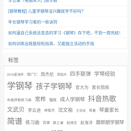
学合集（电钢琴入门自学教
[钢琴教程] 儿童学钢琴没兴趣就学不好吗?
年长钢琴学习者的一些诀窍
如何逼自己系统且变态的学习《钢琴》存下吧，不到一周完结！
如何训练出既能轻松抬高、又能独立活动的手指
标签
学琴经验
四手联弹
周杰伦
周广仁
2016星海杯
周铭孙
学钢琴
孩子学钢琴
官大为
家长陪练
抖音热歌
常桦
成人学钢琴
慢练
布格缪勒练习曲
文武贝
沈文裕
琴童家长
李云迪
林俊杰
琴童
王羽佳
简谱
练习曲
跟郎朗学钢琴
赵海洋
背谱
赵晓生
薛之谦