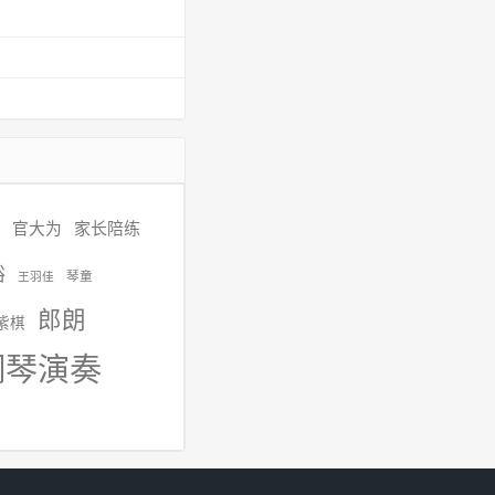
官大为
家长陪练
裕
琴童
王羽佳
郎朗
紫棋
钢琴演奏