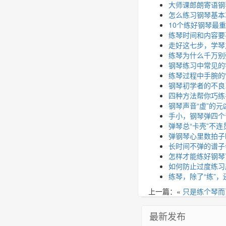
大师课郎朗寄语钢
怎么练习钢琴基本
10个练好钢琴最
练琴时间和内容要
走好这七步，学琴
练琴为什么千万别
钢琴练习中常见的
练琴过程中手腕的
钢琴初学者的不良
四种方法帮你巧练
钢琴声音“虚”的元
手小，钢琴弹四个
弹琴总“卡壳”不
弹钢琴心里数拍子
长时间不弹的谱子
怎样才能练好钢琴
如何防止过度练习
练琴，除了“练”
上一篇：«
只是练个琴而
最新发布