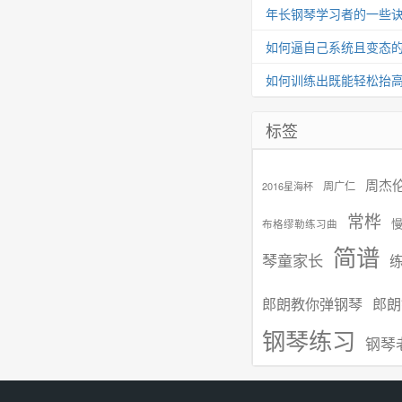
年长钢琴学习者的一些
如何逼自己系统且变态
如何训练出既能轻松抬
标签
周杰
周广仁
2016星海杯
常桦
布格缪勒练习曲
简谱
琴童家长
郎朗教你弹钢琴
郎朗
钢琴练习
钢琴