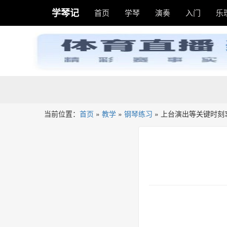
学琴记
首页
学琴
演奏
入门
乐
当前位置：
首页
»
教学
»
钢琴练习
»
上台演出等关键时刻