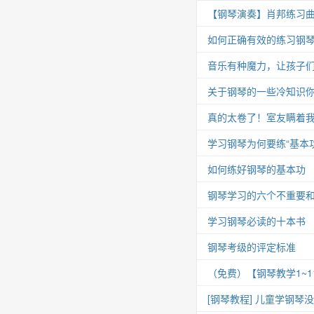
【钢琴演奏】肖邦练习曲 Op.25
如何正确有效的练习钢
音乐有种魔力，让孩子
关于钢琴的一些冷知识你
真的太卷了！室友瞒着我
学习钢琴为何要练“基本功
如何练好钢琴的基本功
钢琴学习的六个不重要
学习钢琴必读的十本书
钢琴考级的评定标准
（免费）【钢琴教学1~
[钢琴教程] 儿童学钢琴