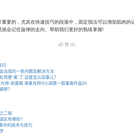
常重要的，尤其在快速技巧的段落中，固定指法可以增加肌肉的
然就会记住旋律的走向。帮助我们更好的熟练掌握!
赞 (
0
)
技巧
会出现的一些问题及解决方法
反而更“差”了,这是怎么回事儿？
钢琴大师-宋晟阁 演奏肖邦G小调第一叙事曲作品23
钢琴？
之二指
误区有哪些？
弹奏中的技术与技巧
学