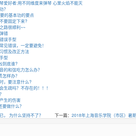
琴爱好者:用不同维度来弹琴 心里火焰不能灭
功？
重要的基本功的要点
不要固定下来?
之路很顺利~~
弹错
错误手型
常见错误，一定要避免！
习惯及改正方法
手型
凶到底谁?
音的和弦吃力怎么办？
连贯怎样办？
时，要注意什么?
会生疏吗？不存在的！！！
？
产生的伤害
，还要做什么？
已， 为什么坚持不了？
下一篇：
2018年上海音乐学院（市区）暑