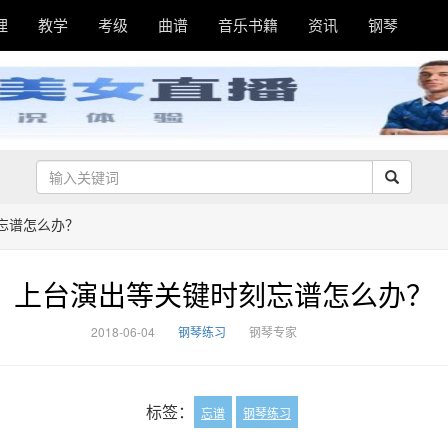
理
教学
考级
曲谱
音乐书籍
资讯
钢琴
忘谱怎么办？
上台演出等关键时刻忘谱怎么办？
2018-06-04
钢琴练习
钢琴专家
标签：
忘谱
钢琴练习