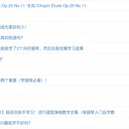
 No.11 ‘冬风’/Chopin Etude Op.25 No.11
琴
们成为更好的人！
真的知道吗?
偷偷学了2个月的钢琴，然后向我炫耀学习成果
”
和两个重要（学钢琴必看）！
11】超适合新手学习！流行键盘弹唱教学合集（电钢琴入门自学教
没兴趣就学不好吗?