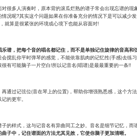
面对很多人演奏时，原本背的滚瓜烂熟的谱子常会出现忘谱的现
的情况呢?其实这个问题如果在你准备充分的情况下是可以减少
，就算是很紧张的环境或心境下也能从容面对!
唱乐谱，把每个音的唱名都记住，而不是单独记住旋律的音高和
质会搅乱你平时弹琴的感觉，不能依靠肌肉的记忆性(手感)去练
很有可能脑子一片空白!所以记音名(唱谱)是最最重要的一条!!
，再通过记弦位(音在琴上的位置)，帮助你增强熟悉感，这个方
以记的更牢。
谱子的样式，这与记音名有异曲同工之妙。音名是细节记忆，而
的曲子中，记住谱面的方法尤其见效，它使你脑子更加清晰。