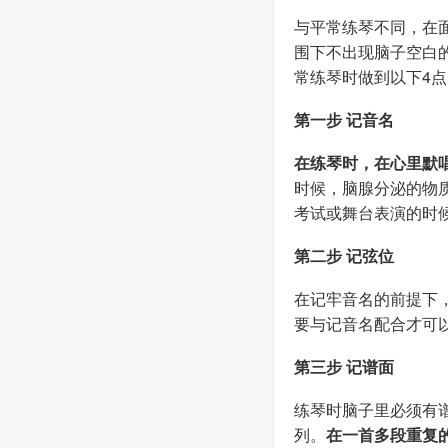
与平常练琴不同，在
围下不出现脑子空白
常练琴时做到以下4点
第一步 记音名
在练琴时，在心里默
时候，脑腺分泌的物
考试或舞台表演的时候
第二步 记弦位
在记牢音名的前提下
要与记音名配合才可
第三步 记谱面
练琴时脑子里必须有
列。
在一首多段重复