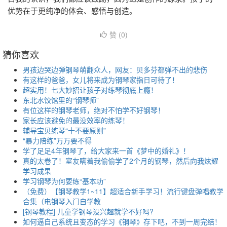
优势在于更纯净的体会、感悟与创造。
赞 (
0
)
猜你喜欢
男孩边哭边弹钢琴萌翻众人，网友：贝多芬都弹不出的悲伤
有这样的爸爸，女儿将来成为钢琴家指日可待了！
超实用！七大妙招让孩子对练琴彻底上瘾！
东北水饺馆里的“钢琴师”
有位这样的钢琴老师，绝对不怕学不好钢琴！
家长应该避免的最没效率的练琴！
辅导宝贝练琴“十不要原则”
“暴力陪练”万万要不得
学了足足4年钢琴了，给大家来一首《梦中的婚礼》！
真的太卷了！室友瞒着我偷偷学了2个月的钢琴，然后向我炫耀
学习成果
学习钢琴为何要练“基本功”
（免费）【钢琴教学1~11】超适合新手学习！流行键盘弹唱教学
合集（电钢琴入门自学教
[钢琴教程] 儿童学钢琴没兴趣就学不好吗?
如何逼自己系统且变态的学习《钢琴》存下吧，不到一周完结！