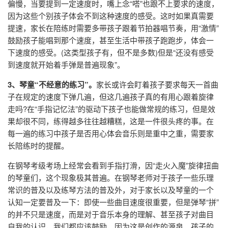
偏慢，当要提到一定速度时，嘴上念“嗒”也跟不上要求的速度，
因为这些个别孩子体会不到这种速度的感受。这时如果真需要
提速，家长在陪练时需要多带孩子跟着节拍器唱节奏，用“激情”
鼓励孩子能唱到那个速度，甚至生活中带孩子跑跑步，体会一
下速度的感受。(这类型孩子有，但不是多数)但是“还没有感受
到速度就开始着手弹是普遍现象”。
3、琴童“不经意的练习”。
家长或许会盯着孩子要求每天一首曲
子在规定的速度下弹几遍，但这几遍孩子真的有用心跟着旋律
走吗?在“手指记忆法”的驱动下孩子也能做常规的练习，但是效
果却很不同，练得越多往往越糟糕，这是一件很头疼的事。在
每一遍的练习中孩子是否用心体会音乐则是重中之重，需要家
长陪练时的提醒。
在钢琴考级考场上经常会看到手指打滑，因“走火入魔”旋律扭曲
的琴童们，这个现象极其普遍。在钢琴老师对于孩子一些乐理
常识的普及以及练琴方法的普及外，对于家长以及琴童的一个
认知一定要普及一下：即使一些曲目速度很重要，但是弹琴“拼”
的并不只是速度，而是对于音乐本身的理解、甚至孩子对曲目
自我的认识，我们都应该鼓励，因为这是创作的源泉。孩子的