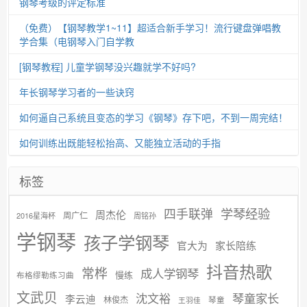
钢琴考级的评定标准
（免费）【钢琴教学1~11】超适合新手学习！流行键盘弹唱教
学合集（电钢琴入门自学教
[钢琴教程] 儿童学钢琴没兴趣就学不好吗?
年长钢琴学习者的一些诀窍
如何逼自己系统且变态的学习《钢琴》存下吧，不到一周完结！
如何训练出既能轻松抬高、又能独立活动的手指
标签
学琴经验
四手联弹
周杰伦
周广仁
2016星海杯
周铭孙
学钢琴
孩子学钢琴
官大为
家长陪练
抖音热歌
常桦
成人学钢琴
慢练
布格缪勒练习曲
文武贝
沈文裕
琴童家长
李云迪
林俊杰
琴童
王羽佳