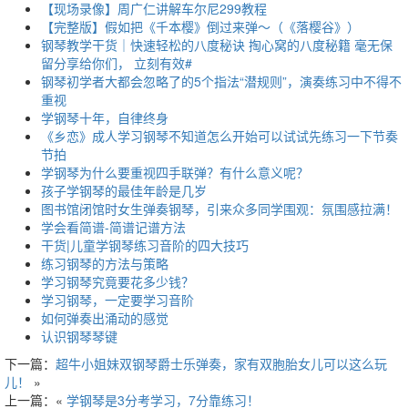
【现场录像】周广仁讲解车尔尼299教程
【完整版】假如把《千本樱》倒过来弹～（《落樱谷》）
钢琴教学干货｜快速轻松的八度秘诀 掏心窝的八度秘籍 毫无保
留分享给你们， 立刻有效#
钢琴初学者大都会忽略了的5个指法“潜规则”，演奏练习中不得不
重视
学钢琴十年，自律终身
《乡恋》成人学习钢琴不知道怎么开始可以试试先练习一下节奏
节拍
学钢琴为什么要重视四手联弹？有什么意义呢？
孩子学钢琴的最佳年龄是几岁
图书馆闭馆时女生弹奏钢琴，引来众多同学围观：氛围感拉满！
学会看简谱-简谱记谱方法
干货|儿童学钢琴练习音阶的四大技巧
练习钢琴的方法与策略
学习钢琴究竟要花多少钱？
学习钢琴，一定要学习音阶
如何弹奏出涌动的感觉
认识钢琴琴键
下一篇：
超牛小姐妹双钢琴爵士乐弹奏，家有双胞胎女儿可以这么玩
儿！
»
上一篇：«
学钢琴是3分考学习，7分靠练习！