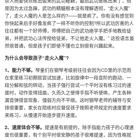
杀人而要快点练出偷来的武功秘籍，最后武功是练出来了，但
是因为太过急躁，武功的精髓根本没有理解透彻，“走火入魔”
了，走火入魔的人是怎么样的?——就是疯了。你有没有感觉到
你快起来后手好像发疯了一样不听你的控制?所以武功厉害的人
往往都有一个好师傅，师傅把自己的武功绝学手把手地教给徒
弟，并把武功心法传授给徒弟，不让他走火入魔。” 这些语言虽
然很普通，但是孩子们即使不懂也立刻很有兴趣起来。
为什么会导致孩子“走火入魔”?
1、能力不够。
琴童们在钢琴考级前往往会因为CD里的示范而
在家里练习初期就尝试加速，比如旋律中一段音阶的跑动、一
段分解和弦的转动，当孩子强行尝试一个平时没有练习过的速
度时，动作变得扭曲，久而久之使得手指不听使唤，产生各种
漏音弹错音现象、强弱方向不平顺。这时钢琴老师的辅导与安
排很重要，家长在陪练时应督促孩子按照老师规定的速度要求
来练习，从慢速开始逐步提升速度。
2、速度体会不够。
提速是有前提的，除手指能力孩子的心理速
度也很重要，有个别平时很安静的孩子很难提速，因为性格就