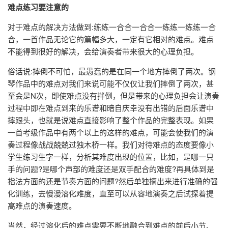
难点练习要注意的
对于难点的解决方法做到:练练一合合一合合一练练一练练一合
合，一首作品无论它的篇幅多大，一定有它相对的难点。难点
不能得到很好的解决，会给演奏者带来很大的心理负担。
俗话说:摔倒不可怕，最愚蠢的是在同一个地方摔倒了两次。钢
琴作品中的难点对我们来说可能不仅仅让我们摔倒了两次，甚
至会是N次，即使难点没有拌倒，但是带来的心理负担会让演奏
过程中即在难点到来的乐谱和暗自庆幸没有出错的后面乐谱中
摔跟头，也就是说难点直接影响了整个作品的完整表现。如果
一首考级作品中有两个以上的这样的难点，可能会使我们的演
奏过程像战战兢兢过独木桥一样。我们对待难点的态度要像小
学生练习生字一样，分析其难度出现的位置，比如，是哪一只
手的问题?是哪个声部的难度还是双手配合的难度?再具体到是
指法方面的还是节奏方面的问题?然后单独摘出来进行准确的强
化训练，去慢漫溶化难度，直至可以从容地演奏之后试探着提
高难点的演奏速度。
当然，经过溶化后的难点需要不断地融合到难点的前后小节、