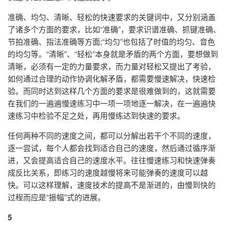
准确、均匀、清晰、轻松的快速要求的关键词中，又分别涵盖
了诸多个方面的要求，比如“准确”，要求识谱准确、抓键准确、
节拍准确、指法准确等方面;“均匀”也包括了时值的均匀、音色
的均匀等。“清晰”、“轻松”本身就是矛盾的两个方面，要想做到
清晰，必须有一定的力量要求，而力量对轻松又提出了考验，
如何通过合理的动作协调化解矛盾，都需要慢速解决，快速检
验。而同时达到这样几个方面的要求是很难做到的，这就需要
在我们的一遍遍慢速练习中一项一项地逐一解决，在一遍遍快
速练习中检验不足之处，再用慢练达到快速的要求。
任何两种不同的速度之间，都可以分解出若干个不同的速度，
逐一尝试，每个人都会找到适合自己的速度，然后通过循序渐
进，又会提高适合自己的速度水平。往往慢速练习和快速弹奏
成反比关系，即练习的速度越慢将来可能弹奏的速度可以越
快。可以这样理解，速度技术的提高不是渐进的，由慢到快的
过程而应是“振幅”式的进展。
5