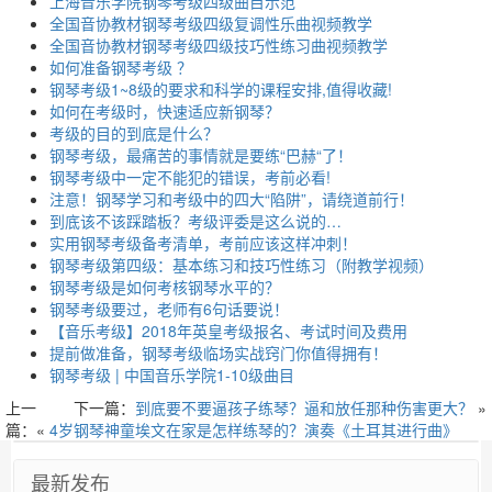
上海音乐学院钢琴考级四级曲目示范
全国音协教材钢琴考级四级复调性乐曲视频教学
全国音协教材钢琴考级四级技巧性练习曲视频教学
​如何准备钢琴考级 ？
钢琴考级1~8级的要求和科学的课程安排,值得收藏!
如何在考级时，快速适应新钢琴？
考级的目的到底是什么？
钢琴考级，最痛苦的事情就是要练“巴赫“了！
钢琴考级中一定不能犯的错误，考前必看!
注意！钢琴学习和考级中的四大“陷阱”，请绕道前行！
到底该不该踩踏板？考级评委是这么说的…
实用钢琴考级备考清单，考前应该这样冲刺！
钢琴考级第四级：基本练习和技巧性练习（附教学视频）
钢琴考级是如何考核钢琴水平的？
钢琴考级要过，老师有6句话要说！
【音乐考级】2018年英皇考级报名、考试时间及费用
提前做准备，钢琴考级临场实战窍门你值得拥有！
钢琴考级 | 中国音乐学院1-10级曲目
上一
下一篇：
到底要不要逼孩子练琴？逼和放任那种伤害更大？
»
篇：«
4岁钢琴神童埃文在家是怎样练琴的？演奏《土耳其进行曲》
最新发布