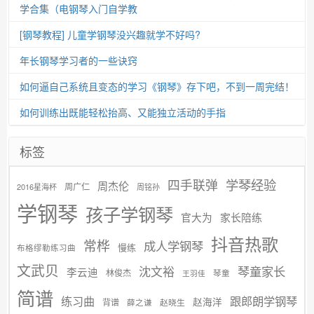
学合集（电钢琴入门自学教
[钢琴教程] 儿童学钢琴没兴趣就学不好吗?
年长钢琴学习者的一些诀窍
如何逼自己系统且变态的学习《钢琴》存下吧，不到一周完结！
如何训练出既能轻松抬高、又能独立活动的手指
标签
学琴经验
四手联弹
周杰伦
周广仁
2016星海杯
周铭孙
学钢琴
孩子学钢琴
官大为
家长陪练
抖音热歌
常桦
成人学钢琴
慢练
布格缪勒练习曲
文武贝
沈文裕
琴童家长
李云迪
林俊杰
琴童
王羽佳
简谱
练习曲
跟郎朗学钢琴
赵海洋
背谱
赵晓生
薛之谦