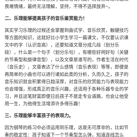
畏难情绪，最终无法理解，坚持，不得不选择放弃~。
二、乐理能够提高孩子的音乐鉴赏能力！
其实学习乐理的过程还会掌握到曲式学、音乐欣赏，触键技巧
等方面的知识，这就好比小学生学习一篇课文，不仅要认识课
文中的字（认识音高），还要知道文章分成几段（划分乐
段），什么是一个句子（划分乐句），有哪些好祠好句（关键
的节奏型和旋律音型），以及文章是谁写的，作者生活在时代
（音乐史），文章表达了什么感情（音乐表现）等等，即便是
再简单的小曲也可以进行诸如此类的分析，久而久之，孩子的
音乐知识就会积累得日趋深厚，对音乐的欣赏能力与表现能力
也会增强，形成真正的音乐兴趣，还适用于各种乐器专业的学
习，并且这笔财富即便日后孩子不是走专业道路，也会让他受
用一生，为他得生活增添许多得乐趣！
三、乐理能够丰富孩子的表现力。
因为钢琴的练习中必须运用到乐理，这是无可厚非的，比如节
奏的稳定性：孩子知道下一个节奏型怎么弹，知道连线怎么