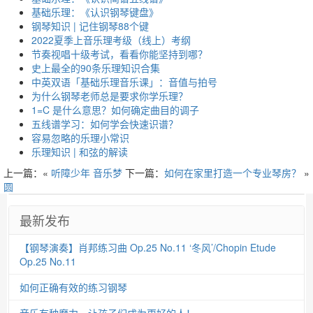
基础乐理：《认识钢琴键盘》
钢琴知识 | 记住钢琴88个键
2022夏季上音乐理考级（线上）考纲
节奏视唱十级考试，看看你能坚持到哪？
史上最全的90条乐理知识合集
中英双语「基础乐理音乐课」：音值与拍号
为什么钢琴老师总是要求你学乐理？
1=C 是什么意思？如何确定曲目的调子
五线谱学习：如何学会快速识谱？
容易忽略的乐理小常识
乐理知识 | 和弦的解读
上一篇：«
听障少年 音乐梦
下一篇：
如何在家里打造一个专业琴房？
»
圆
最新发布
【钢琴演奏】肖邦练习曲 Op.25 No.11 ‘冬风’/Chopin Etude
Op.25 No.11
如何正确有效的练习钢琴
音乐有种魔力，让孩子们成为更好的人！