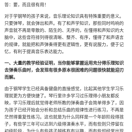
答：要，而且很有用！
对于学钢琴的孩子来说，音乐理论知识具有特殊重要的意义。
只要弹琴，就会弹出和声。有了和声学知识，那些同时鸣响的
声音就不再是零散的、陌生的、无序的，在懂得和声知识的大
脑中，这些音符排列得很清晰、整齐、有序，懂得了和声语言
的规律，就能把和声弹奏得更有逻辑性，更有说服力，便于记
忆，有利于提高音乐表达能力。
一、大量的教学经验证明，当你能够掌握运用充分得乐理知识
去弹奏乐曲时，会发现有很多原本很困难的问题很快就能迎刃
而解。
由于钢琴学生已经具备键盘的直接感觉，比起其他学生学习乐
理就更为方便快捷了。琴行里许多学习过乐理得小朋友都反
映，学习乐理后就觉得老师所教的弹奏曲子会简单得多了，因
为孩子已经开始会分析和总结乐曲的规律性进行练习，不再是
茫然得重复性练习。这也就是为什么同样是一个年龄阶段得孩
子，有些学三年可以达到六级得演奏水平，而有些则只停留在
初级阶段，为什么有些孩子越练有有兴趣，而有些却经常出现