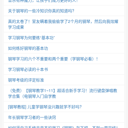
关于钢琴的一些冷知识你真的知道吗?
真的太卷了！室友瞒着我偷偷学了2个月的钢琴，然后向我炫耀
学习成果
学习钢琴为何要练“基本功”
如何练好钢琴的基本功
钢琴学习的六个不重要和两个重要（学钢琴必看）！
学习钢琴必读的十本书
钢琴考级的评定标准
（免费）【钢琴教学1~11】超适合新手学习！流行键盘弹唱教
学合集（电钢琴入门自学教
[钢琴教程] 儿童学钢琴没兴趣就学不好吗?
年长钢琴学习者的一些诀窍
如何逼自己系统且变态的学习《钢琴》存下吧，不到一周完结！