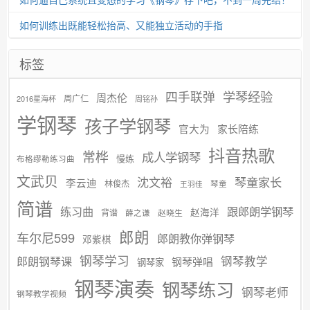
如何训练出既能轻松抬高、又能独立活动的手指
标签
学琴经验
四手联弹
周杰伦
周广仁
2016星海杯
周铭孙
学钢琴
孩子学钢琴
官大为
家长陪练
抖音热歌
常桦
成人学钢琴
慢练
布格缪勒练习曲
文武贝
沈文裕
琴童家长
李云迪
林俊杰
琴童
王羽佳
简谱
练习曲
跟郎朗学钢琴
赵海洋
背谱
赵晓生
薛之谦
郎朗
车尔尼599
郎朗教你弹钢琴
邓紫棋
钢琴学习
郎朗钢琴课
钢琴教学
钢琴弹唱
钢琴家
钢琴演奏
钢琴练习
钢琴老师
钢琴教学视频