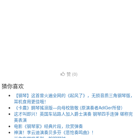
赞 (
0
)
猜你喜欢
【钢琴】这首曾火遍全网的《起风了》，无损音质三角钢琴版，
耳机食用更佳哦！
《卡農》鋼琴搖滾版—向母校致敬 (原演奏者AdiGer所發）
这才叫即兴！英国车站路人加入爵士演奏 钢琴四手连弹 堪称完
美表演
电影《钢琴家》经典片段，欣赏弹奏
神演！李云迪演奏贝多芬《悲怆奏鸣曲》！