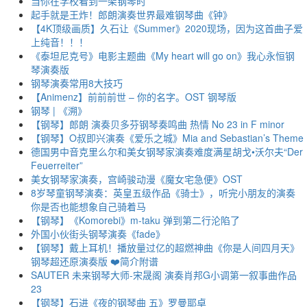
当你在学校看到一架钢琴时
起手就是王炸！郎朗演奏世界最难钢琴曲《钟》
【4K顶级画质】久石让《Summer》2020现场，因为这首曲子爱
上纯音！！！
《泰坦尼克号》电影主题曲《My heart will go on》我心永恒钢
琴演奏版
钢琴演奏常用8大技巧
【Animenz】前前前世 – 你的名字。OST 钢琴版
钢琴 | 《溯》
【钢琴】郎朗 演奏贝多芬钢琴奏鸣曲 热情 No 23 in F minor
【钢琴】O叔即兴演奏《爱乐之城》Mia and Sebastian’s Theme
德国男中音克里么尔和美女钢琴家演奏难度满星胡戈•沃尔夫“Der
Feuerreiter”
美女钢琴家演奏，宫崎骏动漫《魔女宅急便》OST
8岁琴童钢琴演奏：英皇五级作品《骑士》，听完小朋友的演奏
你是否也能想象自己骑着马
【钢琴】《Komorebi》m-taku 弹到第二行沦陷了
外国小伙街头钢琴演奏《fade》
【钢琴】戴上耳机！播放量过亿的超燃神曲《你是人间四月天》
钢琴超还原演奏版 ❤️简介附谱
SAUTER 未来钢琴大师-宋晟阁 演奏肖邦G小调第一叙事曲作品
23
【钢琴】石进《夜的钢琴曲 五》罗曼耶卓