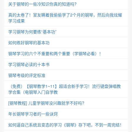
关于钢琴的一些冷知识你真的知道吗?
真的太卷了！室友瞒着我偷偷学了2个月的钢琴，然后向我炫耀
学习成果
学习钢琴为何要练“基本功”
如何练好钢琴的基本功
钢琴学习的六个不重要和两个重要（学钢琴必看）！
学习钢琴必读的十本书
钢琴考级的评定标准
（免费）【钢琴教学1~11】超适合新手学习！流行键盘弹唱教
学合集（电钢琴入门自学教
[钢琴教程] 儿童学钢琴没兴趣就学不好吗?
年长钢琴学习者的一些诀窍
如何逼自己系统且变态的学习《钢琴》存下吧，不到一周完结！