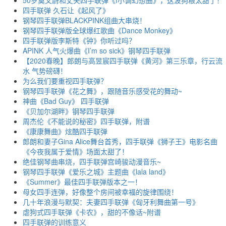
四手联弹 久石让《起风了》
钢琴四手联弹BLACKPINK组曲大串烧！
钢琴四手联弹版全球爆红歌曲《Dance Monkey》
四手联弹版李斯特《钟》你听过吗？
APINK 人气火爆曲《I’m so sick》钢琴四手联弹
【2020春晚】郎朗与高昱宸四手联弹《黄河》第三乐章，行云流
水 气势磅礴！
为么我们要重视四手联弹？
钢琴四手联弹《花之舞》，跟随音乐感受花的舞动~
神曲《Bad Guy》 四手联弹
《贝加尔湖畔》钢琴四手联弹
周杰伦《不能说的秘密》四手联弹，附谱
《康康舞曲》炫酷四手联弹
郎朗和妻子Gina Alice舞台首秀，四手联弹《狮子王》电影名曲
《今夜我属于爱情》场面太甜了！
绝佳钢琴曲串烧，四手联弹宫崎骏动漫音乐~
钢琴四手联弹《爱乐之城》主题曲《lala land》
《Summer》最佳四手联弹版本之一！
母女四手连弹，好像整个房间被幸福的旋律围绕！
几十年浪漫与默契：夫妻四手联弹《匈牙利舞曲第一号》
虐狗式四手联弹《卡农》，甜的不像话~附谱
四手联弹的训练意义