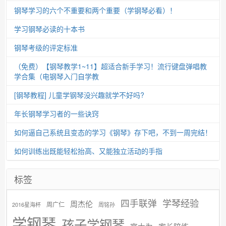
钢琴学习的六个不重要和两个重要（学钢琴必看）！
学习钢琴必读的十本书
钢琴考级的评定标准
（免费）【钢琴教学1~11】超适合新手学习！流行键盘弹唱教
学合集（电钢琴入门自学教
[钢琴教程] 儿童学钢琴没兴趣就学不好吗?
年长钢琴学习者的一些诀窍
如何逼自己系统且变态的学习《钢琴》存下吧，不到一周完结！
如何训练出既能轻松抬高、又能独立活动的手指
标签
学琴经验
四手联弹
周杰伦
周广仁
2016星海杯
周铭孙
学钢琴
孩子学钢琴