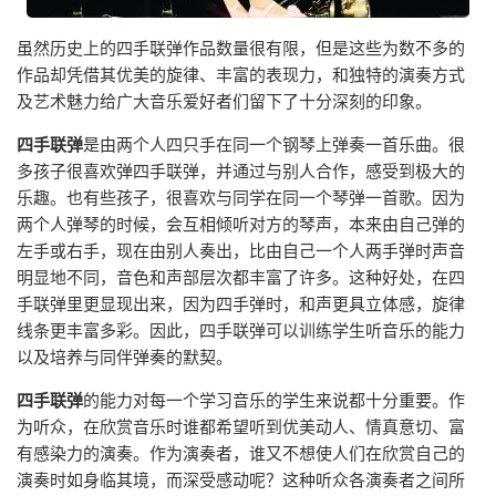
虽然历史上的四手联弹作品数量很有限，但是这些为数不多的
作品却凭借其优美的旋律、丰富的表现力，和独特的演奏方式
及艺术魅力给广大音乐爱好者们留下了十分深刻的印象。
四手联弹
是由两个人四只手在同一个钢琴上弹奏一首乐曲。很
多孩子很喜欢弹四手联弹，并通过与别人合作，感受到极大的
乐趣。也有些孩子，很喜欢与同学在同一个琴弹一首歌。因为
两个人弹琴的时候，会互相倾听对方的琴声，本来由自己弹的
左手或右手，现在由别人奏出，比由自己一个人两手弹时声音
明显地不同，音色和声部层次都丰富了许多。这种好处，在四
手联弹里更显现出来，因为四手弹时，和声更具立体感，旋律
线条更丰富多彩。因此，四手联弹可以训练学生听音乐的能力
以及培养与同伴弹奏的默契。
四手联弹
的能力对每一个学习音乐的学生来说都十分重要。作
为听众，在欣赏音乐时谁都希望听到优美动人、情真意切、富
有感染力的演奏。作为演奏者，谁又不想使人们在欣赏自己的
演奏时如身临其境，而深受感动呢？这种听众各演奏者之间所