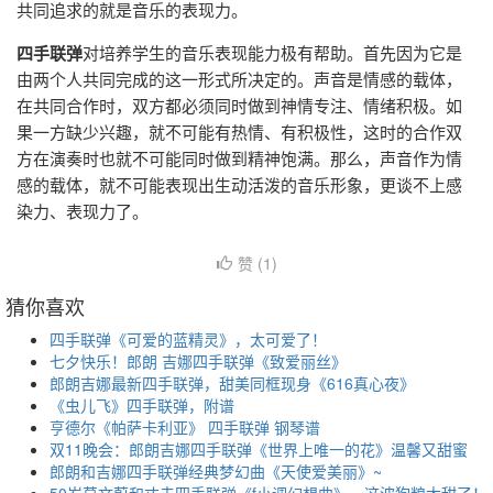
共同追求的就是音乐的表现力。
四手联弹
对培养学生的音乐表现能力极有帮助。首先因为它是
由两个人共同完成的这一形式所决定的。声音是情感的载体，
在共同合作时，双方都必须同时做到神情专注、情绪积极。如
果一方缺少兴趣，就不可能有热情、有积极性，这时的合作双
方在演奏时也就不可能同时做到精神饱满。那么，声音作为情
感的载体，就不可能表现出生动活泼的音乐形象，更谈不上感
染力、表现力了。
赞 (
1
)
猜你喜欢
四手联弹《可爱的蓝精灵》，太可爱了！
七夕快乐！郎朗 吉娜四手联弹《致爱丽丝》
郎朗吉娜最新四手联弹，甜美同框现身《616真心夜》
《虫儿飞》四手联弹，附谱
亨德尔《帕萨卡利亚》 四手联弹 钢琴谱
双11晚会：郎朗吉娜四手联弹《世界上唯一的花》温馨又甜蜜
郎朗和吉娜四手联弹经典梦幻曲《天使爱美丽》~
50岁莫文蔚和丈夫四手联弹《f小调幻想曲》，这波狗粮太甜了！