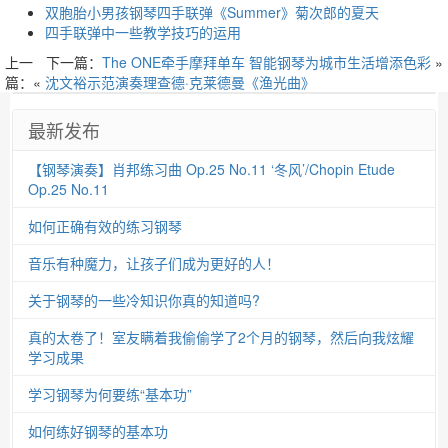
双胞胎小男孩钢琴四手联弹《Summer》菊次郎的夏天
四手联弹中一些教学技巧的运用
上一
下一篇：
The ONE牵手摩拜单车 智能钢琴为城市生活增添色彩
»
篇：«
沈文裕示范演奏理查德·克莱德曼《渔光曲》
最新发布
【钢琴演奏】肖邦练习曲 Op.25 No.11 ‘冬风’/Chopin Etude
Op.25 No.11
如何正确有效的练习钢琴
音乐有种魔力，让孩子们成为更好的人！
关于钢琴的一些冷知识你真的知道吗?
真的太卷了！室友瞒着我偷偷学了2个月的钢琴，然后向我炫耀
学习成果
学习钢琴为何要练“基本功”
如何练好钢琴的基本功