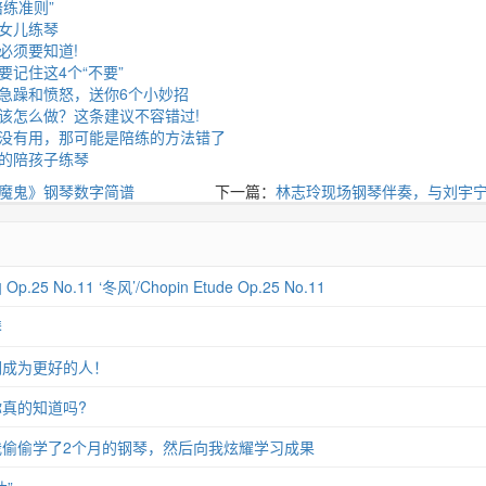
练准则”
女儿练琴
必须要知道!
记住这4个“不要”
急躁和愤怒，送你6个小妙招
该怎么做？这条建议不容错过!
没有用，那可能是陪练的方法错了
的陪孩子练琴
魔鬼》钢琴数字简谱
下一篇：
林志玲现场钢琴伴奏，与刘宇
 No.11 ‘冬风’/Chopin Etude Op.25 No.11
琴
们成为更好的人！
真的知道吗?
偷偷学了2个月的钢琴，然后向我炫耀学习成果