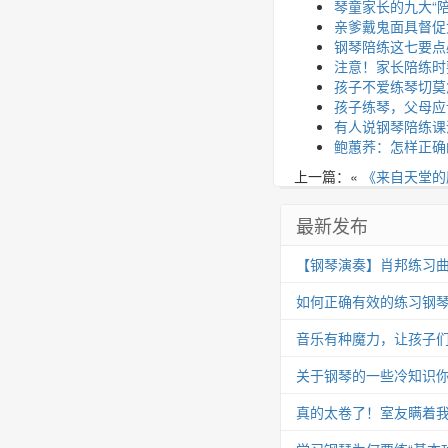
琴童家长的九大“陪
亲爹戴鬼面具督促
钢琴陪练这七要点
注意！家长陪练时要
孩子不爱练琴切莫
孩子练琴，父母应
有人说钢琴陪练课
鲍蕙荞：怎样正确
上一篇：«
《来自天堂的
最新发布
【钢琴演奏】肖邦练习曲 Op.25
如何正确有效的练习钢
音乐有种魔力，让孩子
关于钢琴的一些冷知识你
真的太卷了！室友瞒着我