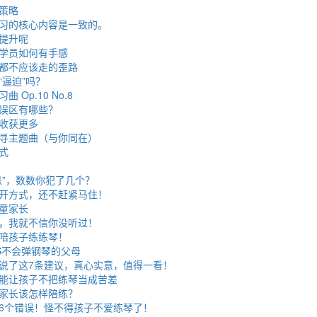
策略
习的核心内容是一致的。
提升呢
学员如何有手感
都不应该走的歪路
“逼迫”吗？
Op.10 No.8
误区有哪些？
收获更多
寻主题曲（与你同在）
式
忌”，数数你犯了几个？
开方式，还不赶紧马住！
童家长
，我就不信你没听过！
陪孩子练练琴！
S不会弹钢琴的父母
说了这7条建议，真心实意，值得一看！
能让孩子不把练琴当成苦差
家长该怎样陪练？
6个错误！怪不得孩子不爱练琴了！