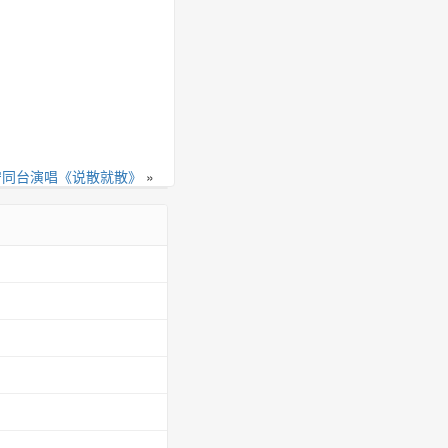
宁同台演唱《说散就散》
»