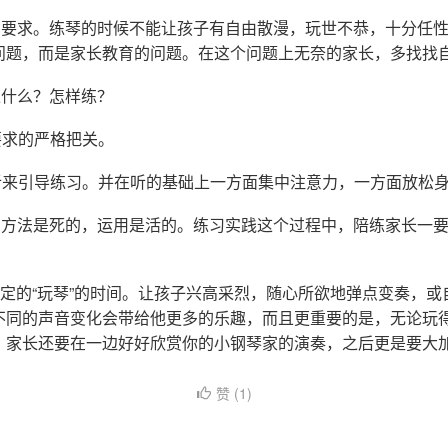
的要求。练琴的时候不能让孩子有自由散漫，玩世不恭，十分任
问题，而是家长教育的问题。在这个问题上无奈的家长，多找找
练什么？怎样练？
要求的严格把关。
听来引导练习。并在听的基础上一方面集中注意力，一方面放松
。方法是死的，运用是活的。练习实践这个过程中，陪练家长一
一定的“玩琴”的时间。让孩子兴高采烈，随心所欲地弹点变奏，或
不同的声音变化会带给他更多的乐趣，而且更重要的是，无论玩
，家长还要在一边好好欣赏你的小钢琴家的演奏，之后更是要大
赞 (
1
)