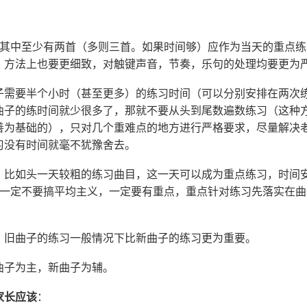
。其中至少有两首（多则三首。如果时间够）应作为当天的重点
，方法上也要更细致，对触键声音，节奏，乐句的处理均要更为
子需要半个小时（甚至更多）的练习时间（可以分别安排在两次
曲子的练时间就少很多了，那就不要从头到尾数遍数练习（这种
善为基础的），只对几个重难点的地方进行严格要求，尽量解决
习没有时间就毫不犹豫舍去。
。
比如头一天较粗的练习曲目，这一天可以成为重点练习，时间
子一定不要搞平均主义，一定要有重点，重点针对练习先落实在
。
：旧曲子的练习一般情况下比新曲子的练习更为重要。
曲子为主，新曲子为辅。
家长应该
：