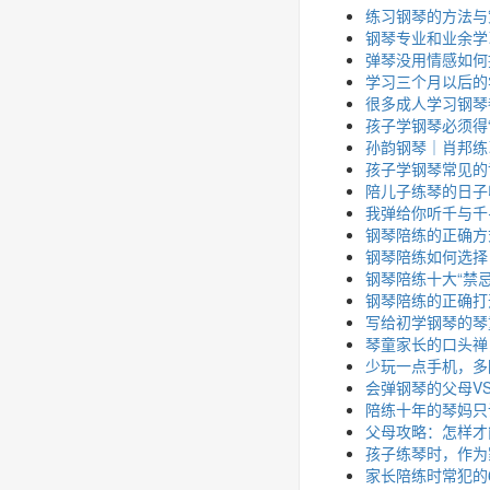
练习钢琴的方法与
钢琴专业和业余学
弹琴没用情感如何
学习三个月以后的
很多成人学习钢琴
孩子学钢琴必须得
孙韵钢琴｜肖邦练习曲 
孩子学钢琴常见的
陪儿子练琴的日子
我弹给你听千与千
钢琴陪练的正确方
钢琴陪练如何选择
钢琴陪练十大“禁
钢琴陪练的正确打
写给初学钢琴的琴
琴童家长的口头禅
少玩一点手机，多
会弹钢琴的父母V
陪练十年的琴妈只
父母攻略：怎样才
孩子练琴时，作为
家长陪练时常犯的