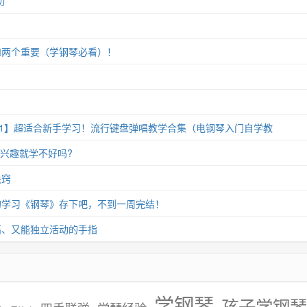
”
和两个重要（学钢琴必看）！
11】超适合新手学习！流行键盘弹唱教学合集（电钢琴入门自学教
没兴趣就学不好吗?
诀窍
的学习《钢琴》存下吧，不到一周完结！
高、又能独立活动的手指
学钢琴
孩子学钢琴