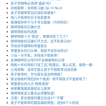
孩子学钢琴必须得“逼迫”吗？
孙韵钢琴｜肖邦练习曲 Op.10 No.8
孩子学钢琴常见的误区有哪些？
陪儿子练琴的日子收获更多
我弹给你听千与千寻主题曲（与你同在）
钢琴陪练的正确方式
钢琴陪练如何选择
钢琴陪练十大“禁忌”，数数你犯了几个？
钢琴陪练的正确打开方式，还不赶紧马住！
写给初学钢琴的琴童家长
琴童家长的口头禅，我就不信你没听过！
少玩一点手机，多陪孩子练练琴！
会弹钢琴的父母VS不会弹钢琴的父母
陪练十年的琴妈只说了这7条建议，真心实意，值得一看！
父母攻略：怎样才能让孩子不把练琴当成苦差
孩子练琴时，作为家长该怎样陪练？
家长陪练时常犯的6个错误！怪不得孩子不爱练琴了！
琴童家长的九大“陪练准则”
亲爹戴鬼面具督促女儿练琴
钢琴陪练这七要点必须要知道!
注意！家长陪练时要记住这4个“不要”
孩子不爱练琴切莫急躁和愤怒，送你6个小妙招