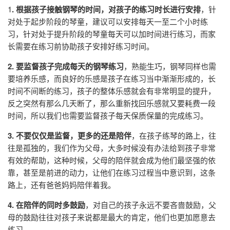
1
. 根据孩子接触钢琴的时间，对孩子的练习时长进行安排
，针
对处于起步阶段的琴童，建议可以安排每天一至二个小时练
习，针对处于提升阶段的琴童每天可以加时间进行练习，而家
长需要在练习前协助孩子安排好练习时间。
2. 要监督孩子完成每天的钢琴练习
，熟能生巧，钢琴同样也需
要培养乐感，而良好的乐感是孩子在练习当中渐渐形成的，长
时间不间断的练习，孩子的整体乐感就会有非常明显的提升，
反之突然有那么几天断了，那么重新找回乐感就又要耗费一段
时间，所以我们也需要监督孩子每天保质保量的完成练习。
3. 不要仅仅是监督，更多的还是陪伴
，在孩子练琴的路上，往
往是孤独的，我们作为父母，大多时候没有办法给到孩子非常
有效的帮助，这种时候，父母的陪伴就会成为他们最坚强的依
靠，甚至是前进的动力，让他们在练习过程当中意识到，这条
路上，还有爸爸妈妈陪伴着我。
4. 在陪伴的同时多鼓励
，对自己的孩子永远不要吝啬鼓励，父
母的鼓励往往对孩子来说都是最大的肯定，他们也更加愿意去
练习。