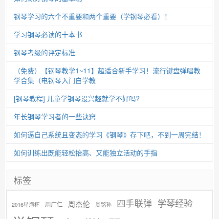
钢琴学习的六个不重要和两个重要（学钢琴必看）！
学习钢琴必读的十本书
钢琴考级的评定标准
（免费）【钢琴教学1~11】超适合新手学习！流行键盘弹唱教
学合集（电钢琴入门自学教
[钢琴教程] 儿童学钢琴没兴趣就学不好吗?
年长钢琴学习者的一些诀窍
如何逼自己系统且变态的学习《钢琴》存下吧，不到一周完结！
如何训练出既能轻松抬高、又能独立活动的手指
标签
学琴经验
四手联弹
周杰伦
周广仁
2016星海杯
周铭孙