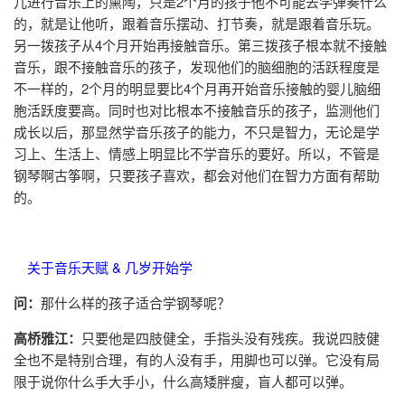
儿进行音乐上的熏陶，只是2个月的孩子他不可能去学弹奏什么
的，就是让他听，跟着音乐摆动、打节奏，就是跟着音乐玩。
另一拨孩子从4个月开始再接触音乐。第三拨孩子根本就不接触
音乐，跟不接触音乐的孩子，发现他们的脑细胞的活跃程度是
不一样的，2个月的明显要比4个月再开始音乐接触的婴儿脑细
胞活跃度要高。同时也对比根本不接触音乐的孩子，监测他们
成长以后，那显然学音乐孩子的能力，不只是智力，无论是学
习上、生活上、情感上明显比不学音乐的要好。所以，不管是
钢琴啊古筝啊，只要孩子喜欢，都会对他们在智力方面有帮助
的。
关于音乐天赋 & 几岁开始学
问：
那什么样的孩子适合学钢琴呢？
高桥雅江：
只要他是四肢健全，手指头没有残疾。我说四肢健
全也不是特别合理，有的人没有手，用脚也可以弹。它没有局
限于说你什么手大手小，什么高矮胖瘦，盲人都可以弹。