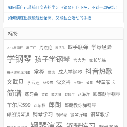
如何逼自己系统且变态的学习《钢琴》存下吧，不到一周完结！
如何训练出既能轻松抬高、又能独立活动的手指
标签
学琴经验
四手联弹
周杰伦
周广仁
2016星海杯
周铭孙
学钢琴
孩子学钢琴
官大为
家长陪练
抖音热歌
常桦
成人学钢琴
慢练
布格缪勒练习曲
文武贝
沈文裕
琴童家长
李云迪
林俊杰
琴童
王羽佳
简谱
练习曲
跟郎朗学钢琴
赵海洋
背谱
赵晓生
薛之谦
郎朗
车尔尼599
郎朗教你弹钢琴
邓紫棋
钢琴学习
郎朗钢琴课
钢琴教学
钢琴弹唱
钢琴家
钢琴演奏
钢琴练习
钢琴老师