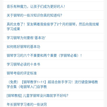
音乐有种魔力，让孩子们成为更好的人！
关于钢琴的一些冷知识你真的知道吗?
真的太卷了！室友瞒着我偷偷学了2个月的钢琴，然后向我炫耀
学习成果
学习钢琴为何要练“基本功”
如何练好钢琴的基本功
钢琴学习的六个不重要和两个重要（学钢琴必看）！
学习钢琴必读的十本书
钢琴考级的评定标准
（免费）【钢琴教学1~11】超适合新手学习！流行键盘弹唱教
学合集（电钢琴入门自学教
[钢琴教程] 儿童学钢琴没兴趣就学不好吗?
年长钢琴学习者的一些诀窍