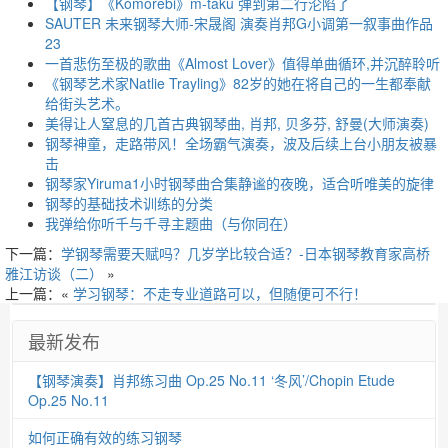
【钢琴】《Komorebi》m-taku 弹到第二行沦陷了
SAUTER 未来钢琴大师-宋晟阁 演奏肖邦G小调第一叙事曲作品
23
一首悲伤至极的歌曲《Almost Lover》值得单曲循环,并沉醉聆听
《钢琴艺术家Natlie Trayling》82岁的她在将自己的一生都奉献
给街头艺术。
美得让人窒息的几首古典钢琴曲, 肖邦, 贝多芬, 舒曼(大师演奏)
钢琴神童，走路带风！全场霸气演奏，波及后续上台小朋友被暴
击
钢琴家Yiruma1小时钢琴曲合集静谧的夜晚，适合听唯美的旋律
钢琴的基础技术训练的分类
我弹给你听千与千寻主题曲（与你同在）
下一篇：
学钢琴需要天赋吗？几岁学比较合适？-日本钢琴教育家高桥
雅江访谈（二）
»
上一篇：«
学习钢琴：不走专业道路可以，但随便可不行！
最新发布
【钢琴演奏】肖邦练习曲 Op.25 No.11 ‘冬风’/Chopin Etude
Op.25 No.11
如何正确有效的练习钢琴