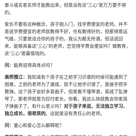
泰斗或名家名师才能教出来，但是没有这“三心”是万万要不得
的。
家长不要有这种概念，孩子刚入门，找学费便宜的老师。并不
是说学费便宜的老师就教得不好，也有教得好的，但那得靠运
气碰，只要是适合你的孩子的，我认为都无所谓。但话说回
来，能够具备这“三心”的老师，您觉得学费会便宜吗？做教育，
这“三心”是最值钱的。
问：
能再说得具体点吗？
高桥雅江：
我知道有个孩子在之前学习识谱的时候可能遇到了
困难，之前的老师为了速成，就不让他学识谱了，直接手把手
教弹。这个孩子会好多首曲子，但是看不懂琴谱，真成了乱弹
琴了。那老师就是为应付家长，你看，我这么快就教会你家孩
子弹曲子了。有什么意义吗？
对于孩子来说，无法独立学习、
独立成长，很悲哀的
。这就是没有责任心的老师。
问：
童心和爱心怎么解释呢？