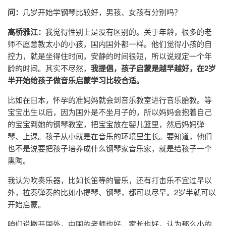
问：
几岁开始学钢琴比较好，男孩、女孩有分别吗？
高桥雅江：
我觉得性别上是没有区别的。关于年龄，很多的老
师不愿意教太小的小孩，国内国外都一样。他们觉得小孩的自
控力，就是坐得住时间，安静的时间很短，所以说规定一个年
龄的时间。其实不尽然，
我提倡，孩子启蒙是越早越好，在2岁
半开始给孩子做音乐启蒙学习比较合适。
比如在日本，怀孕的准妈妈就会到音乐教室进行音乐胎教。等
宝宝出生以后，因为国外是不坐月子的，所以妈妈会抱着自己
的宝宝到她的钢琴教室，把宝宝放在婴儿篮里，然后妈妈弹
琴、上课。孩子从小就是在音乐的环境里生长。要知道，他们
也不是说要把孩子培养成什么钢琴家音乐家，就是给孩子一个
熏陶。
我认为吹奏乐器，比如长笛等的管乐，还有打击乐不宜过早以
外，拉奏弹奏的比如小提琴、钢琴，都可以尽早。2岁半就可以
开始启蒙。
咱们说撇开国外，中国的老师也好、家长也好，认为那么小的