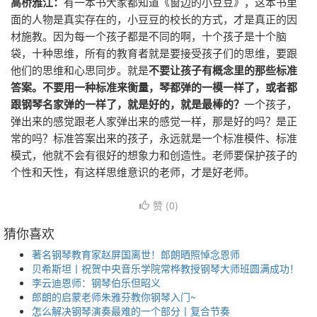
高桥雅江：
有一本书大家都知道《窗边的小豆豆》，这本书里
面的人物是真实存在的，小豆豆的校长的方式，才是真正的因
材施教。因为每一个孩子都是不同的啊，十个孩子是十个脑
袋，十种思维，所有的教育者就是要接受孩子们的思维，要跟
他们的思维和心思同步。就是
不要让孩子有概念里的那些标准
答案。不要用一种标准来衡量，琴都弹的一模一样了，或者都
跟钢琴名家弹的一样了，就是好的，就是最棒的？
一个孩子，
弹出来的感觉跟老人家弹出来的感觉一样，那是好的吗？是正
常的吗？标准答案出来的孩子，永远就是一个标准模件、标准
模式，他就不会有很好的想象力和创造性。老师要保护孩子的
个性和天性，有这样思维意识的老师，才是好老师。
赞 (
0
)
猜你喜欢
著名钢琴教育家赵屏国离世！郎朗晒照悼念恩师
贝希斯坦丨祝贺中央音乐学院常桦教授钢琴大师班圆满成功！
李云迪恩师：钢琴伯乐但昭义
郎朗的启蒙老师朱雅芬教你钢琴入门~
怎么解决钢琴演奏最难的一个部分丨复合节奏