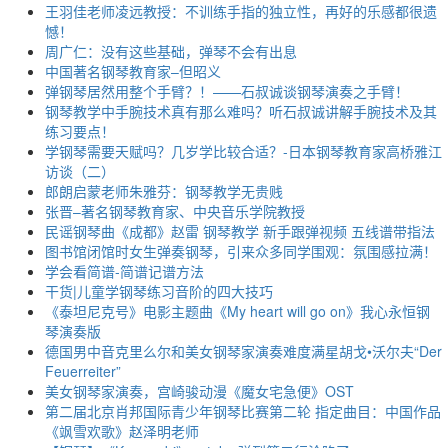
王羽佳老师凌远教授：不训练手指的独立性，再好的乐感都很遗
憾！
周广仁：没有这些基础，弹琴不会有出息
中国著名钢琴教育家–但昭义
弹钢琴居然用整个手臂？！——石叔诚谈钢琴演奏之手臂！
钢琴教学中手腕技术真有那么难吗？听石叔诚讲解手腕技术及其
练习要点！
学钢琴需要天赋吗？几岁学比较合适？-日本钢琴教育家高桥雅江
访谈（二）
郎朗启蒙老师朱雅芬：钢琴教学无贵贱
张晋–著名钢琴教育家、中央音乐学院教授
民谣钢琴曲《成都》赵雷 钢琴教学 新手跟弹视频 五线谱带指法
图书馆闭馆时女生弹奏钢琴，引来众多同学围观：氛围感拉满！
学会看简谱-简谱记谱方法
干货|儿童学钢琴练习音阶的四大技巧
《泰坦尼克号》电影主题曲《My heart will go on》我心永恒钢
琴演奏版
德国男中音克里么尔和美女钢琴家演奏难度满星胡戈•沃尔夫“Der
Feuerreiter”
美女钢琴家演奏，宫崎骏动漫《魔女宅急便》OST
第二届北京肖邦国际青少年钢琴比赛第二轮 指定曲目：中国作品
《飒雪欢歌》赵泽明老师