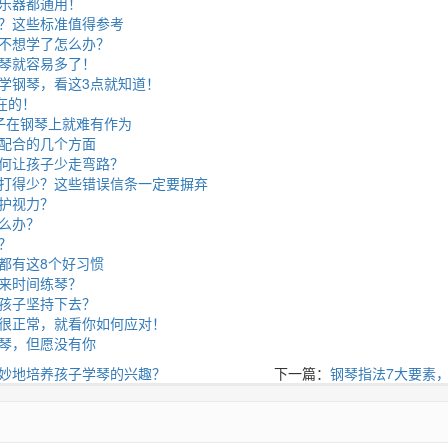
乐器都通用！
？这些标准值得参考
不想学了怎么办？
琴就容易多了！
学钢琴，看这3点就知道！
在的！
子在钢琴上就难有作为
配合的几个方面
何让孩子少走弯路？
打得少？这些错误信条一定要摒弃
护视力？
么办？
？
都有这8个好习惯
来时间练琴？
孩子坚持下去？
很正常，就看你如何应对！
琴，但愿没有你
妙地培养孩子学琴的兴趣？
下一篇：
钢琴指法7大要素