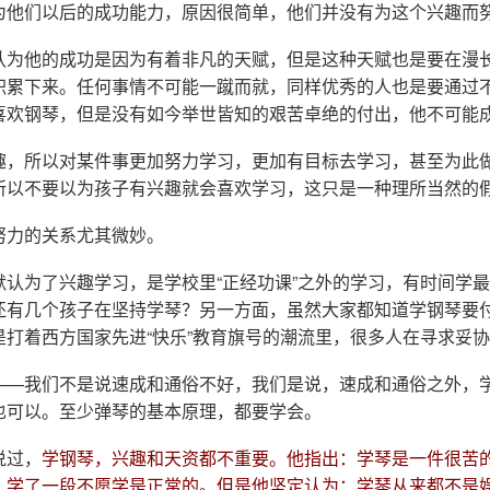
为他们以后的成功能力，原因很简单，他们并没有为这个兴趣而
认为他的成功是因为有着非凡的天赋，但是这种天赋也是要在漫
积累下来。任何事情不可能一蹴而就，同样优秀的人也是要通过
喜欢钢琴，但是没有如今举世皆知的艰苦卓绝的付出，他不可能
趣，所以对某件事更加努力学习，更加有目标去学习，甚至为此
所以不要以为孩子有兴趣就会喜欢学习，这只是一种理所当然的
努力的关系尤其微妙。
默认为了兴趣学习，是学校里“正经功课”之外的学习，有时间学
还有几个孩子在坚持学琴？另一方面，虽然大家都知道学钢琴要
是打着西方国家先进“快乐”教育旗号的潮流里，很多人在寻求妥
——我们不是说速成和通俗不好，我们是说，速成和通俗之外，
也可以。至少弹琴的基本原理，都要学会。
说过，
学钢琴，兴趣和天资都不重要。他指出：学琴是一件很苦
，学了一段不愿学是正常的。但是他坚定认为：学琴从来都不是