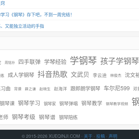
诀窍
的学习《钢琴》存下吧，不到一周完结！
高、又能独立活动的手指
学钢琴
孩子学钢琴
学琴经验
四手联弹
伦
周铭孙
抖音热歌
文武贝
成人学钢琴
沈文
李云迪
慢练
林俊杰
车尔尼599
练习曲
跟郎朗学钢琴
赵海洋
邓
背谱
赵晓生
薛之谦
钢琴学习
钢琴课
钢琴教学
钢琴弹唱
钢琴家
钢琴教学视频
钢琴考级
钢琴谱
老师
钢琴陪练
© 2015-2026 XUEQINJI.COM ·
关于
·
投稿
·
声明