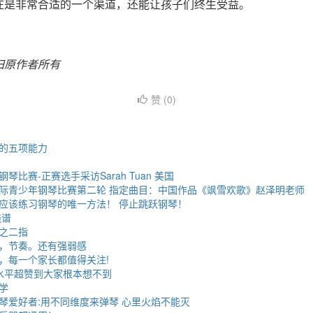
在是非常合适的一个渠道，还能让孩子们终生受益。
归原作者所有
赞 (
0
)
的五项能力
比赛-正赛选手采访Sarah Tuan 美国
际青少年钢琴比赛第二轮 指定曲目：中国作品《飒雪欢歌》赵泽明老师
应该练习钢琴的唯一方法！ 停止跳跃钢琴！
线谱
之二指
，节奏。还有强弱感
，每一个家长都值得关注!
水平超赞到大家根本想不到
学
琴爱好者:用不同维度来弹琴 心里火焰不能灭