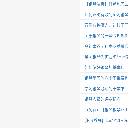
【钢琴演奏】肖邦练习曲 Op.25
如何正确有效的练习钢
音乐有种魔力，让孩子
关于钢琴的一些冷知识你
真的太卷了！室友瞒着我
学习钢琴为何要练“基本功
如何练好钢琴的基本功
钢琴学习的六个不重要
学习钢琴必读的十本书
钢琴考级的评定标准
（免费）【钢琴教学1~
[钢琴教程] 儿童学钢琴