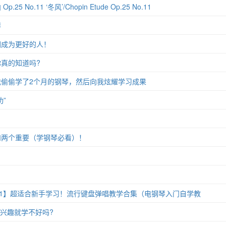
 No.11 ‘冬风’/Chopin Etude Op.25 No.11
琴
们成为更好的人！
真的知道吗?
偷偷学了2个月的钢琴，然后向我炫耀学习成果
”
和两个重要（学钢琴必看）！
11】超适合新手学习！流行键盘弹唱教学合集（电钢琴入门自学教
没兴趣就学不好吗?