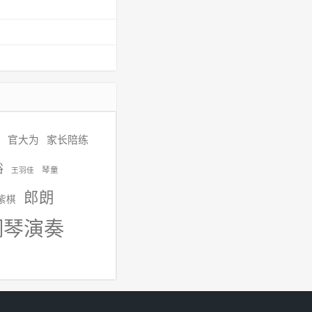
官大为
家长陪练
裕
琴童
王羽佳
郎朗
紫棋
钢琴演奏