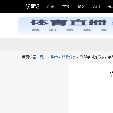
学琴记
首页
学琴
演奏
入门
乐
当前位置：
首页
»
学琴
»
经验分享
»
兴趣学习是假象，学