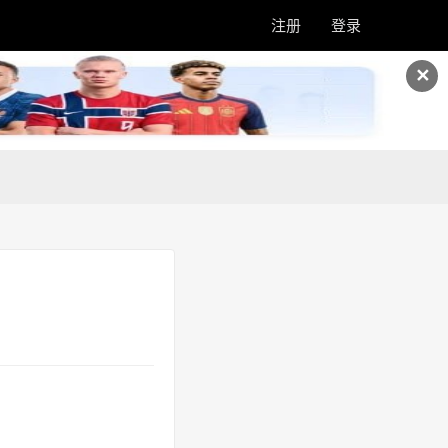
注册
登录
✕
！