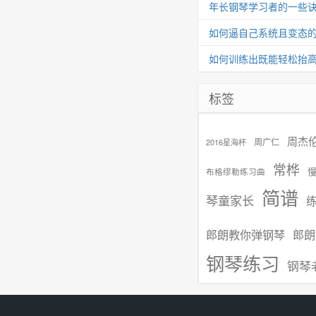
年长钢琴学习者的一些
如何逼自己系统且变态
如何训练出既能轻松抬
标签
周杰
周广仁
2016星海杯
常桦
布格缪勒练习曲
简谱
琴童家长
郎朗教你弹钢琴
郎朗
钢琴练习
钢琴