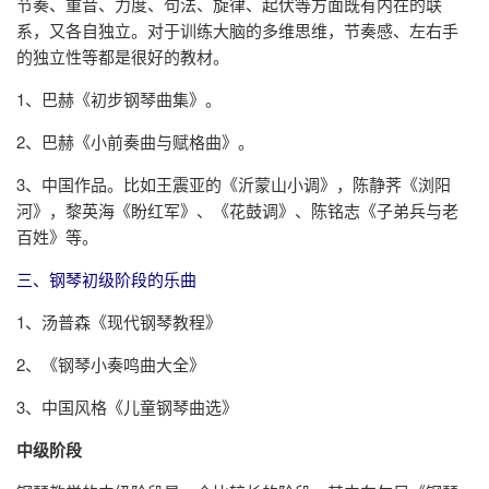
节奏、重音、力度、句法、旋律、起伏等方面既有内在的联
系，又各自独立。对于训练大脑的多维思维，节奏感、左右手
的独立性等都是很好的教材。
1、巴赫《初步钢琴曲集》。
2、巴赫《小前奏曲与赋格曲》。
3、中国作品。比如王震亚的《沂蒙山小调》，陈静荠《浏阳
河》，黎英海《盼红军》、《花鼓调》、陈铭志《子弟兵与老
百姓》等。
三、钢琴初级阶段的乐曲
1、汤普森《现代钢琴教程》
2、《钢琴小奏鸣曲大全》
3、中国风格《儿童钢琴曲选》
中级阶段