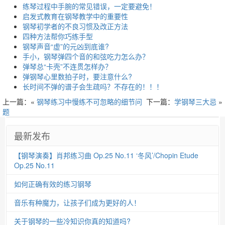
练琴过程中手腕的常见错误，一定要避免！
启发式教育在钢琴教学中的重要性
钢琴初学者的不良习惯及改正方法
四种方法帮你巧练手型
钢琴声音“虚”的元凶到底谁?
手小，钢琴弹四个音的和弦吃力怎么办？
弹琴总“卡壳”不连贯怎样办？
弹钢琴心里数拍子时，要注意什么?
长时间不弹的谱子会生疏吗？不存在的！！！
上一篇：«
钢琴练习中慢练不可忽略的细节问
下一篇：
学钢琴三大忌
»
题
最新发布
【钢琴演奏】肖邦练习曲 Op.25 No.11 ‘冬风’/Chopin Etude
Op.25 No.11
如何正确有效的练习钢琴
音乐有种魔力，让孩子们成为更好的人！
关于钢琴的一些冷知识你真的知道吗?