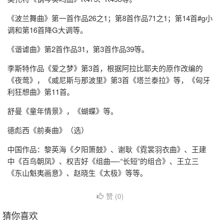
《波兰舞曲》第一首作品26之1；第8首作品71之1；第14首#g小
调和第16首降G大调等。
《谐谑曲》第2首作品31，第3首作品39等。
李斯特作品《爱之梦》第3首，根据阿拉比耶夫的原作改编的
《夜莺》，《威尼斯与那波里》第3首《塔兰泰拉》等，《匈牙
利狂想曲》第11首。
舒曼《童年情景》，《蝴蝶》等。
德彪西《前奏曲》（选）
中国作品：黎英海《夕阳箫鼓》、谢耿《霓裳羽衣曲》、王建
中《百鸟朝凤》、权吉好《组曲—-“长短”的组合》、王立三
《东山魁夷画意》、赵晓生《太极》等等。
赞 (
0
)
猜你喜欢