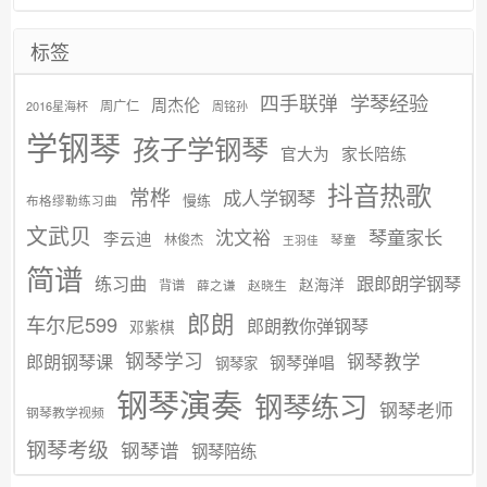
标签
学琴经验
四手联弹
周杰伦
周广仁
2016星海杯
周铭孙
学钢琴
孩子学钢琴
官大为
家长陪练
抖音热歌
常桦
成人学钢琴
慢练
布格缪勒练习曲
文武贝
沈文裕
琴童家长
李云迪
林俊杰
琴童
王羽佳
简谱
练习曲
跟郎朗学钢琴
赵海洋
背谱
赵晓生
薛之谦
郎朗
车尔尼599
郎朗教你弹钢琴
邓紫棋
钢琴学习
郎朗钢琴课
钢琴教学
钢琴弹唱
钢琴家
钢琴演奏
钢琴练习
钢琴老师
钢琴教学视频
钢琴考级
钢琴谱
钢琴陪练