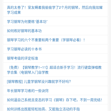
真的太卷了！室友瞒着我偷偷学了2个月的钢琴，然后向我炫耀
学习成果
学习钢琴为何要练“基本功”
如何练好钢琴的基本功
钢琴学习的六个不重要和两个重要（学钢琴必看）！
学习钢琴必读的十本书
钢琴考级的评定标准
（免费）【钢琴教学1~11】超适合新手学习！流行键盘弹唱教
学合集（电钢琴入门自学教
[钢琴教程] 儿童学钢琴没兴趣就学不好吗?
年长钢琴学习者的一些诀窍
如何逼自己系统且变态的学习《钢琴》存下吧，不到一周完结！
如何训练出既能轻松抬高、又能独立活动的手指