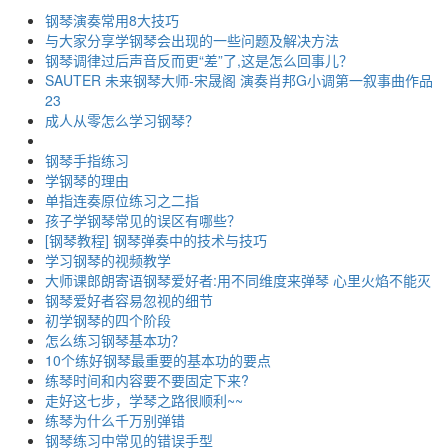
钢琴演奏常用8大技巧
与大家分享学钢琴会出现的一些问题及解决方法
钢琴调律过后声音反而更“差”了,这是怎么回事儿？
SAUTER 未来钢琴大师-宋晟阁 演奏肖邦G小调第一叙事曲作品
23
成人从零怎么学习钢琴？
钢琴手指练习
学钢琴的理由
单指连奏原位练习之二指
孩子学钢琴常见的误区有哪些？
[钢琴教程] 钢琴弹奏中的技术与技巧
学习钢琴的视频教学
大师课郎朗寄语钢琴爱好者:用不同维度来弹琴 心里火焰不能灭
钢琴爱好者容易忽视的细节
初学钢琴的四个阶段
怎么练习钢琴基本功？
10个练好钢琴最重要的基本功的要点
练琴时间和内容要不要固定下来?
走好这七步，学琴之路很顺利~~
练琴为什么千万别弹错
钢琴练习中常见的错误手型