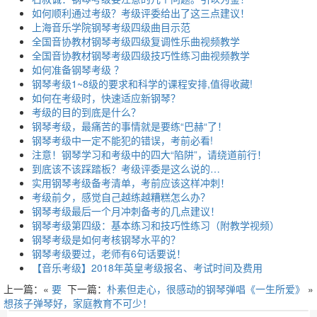
如何顺利通过考级？考级评委给出了这三点建议！
上海音乐学院钢琴考级四级曲目示范
全国音协教材钢琴考级四级复调性乐曲视频教学
全国音协教材钢琴考级四级技巧性练习曲视频教学
​如何准备钢琴考级 ？
钢琴考级1~8级的要求和科学的课程安排,值得收藏!
如何在考级时，快速适应新钢琴？
考级的目的到底是什么？
钢琴考级，最痛苦的事情就是要练“巴赫“了！
钢琴考级中一定不能犯的错误，考前必看!
注意！钢琴学习和考级中的四大“陷阱”，请绕道前行！
到底该不该踩踏板？考级评委是这么说的…
实用钢琴考级备考清单，考前应该这样冲刺！
考级前夕，感觉自己越练越糟糕怎么办？
钢琴考级最后一个月冲刺备考的几点建议！
钢琴考级第四级：基本练习和技巧性练习（附教学视频）
钢琴考级是如何考核钢琴水平的？
钢琴考级要过，老师有6句话要说！
【音乐考级】2018年英皇考级报名、考试时间及费用
上一篇：«
要
下一篇：
朴素但走心，很感动的钢琴弹唱《一生所爱》
»
想孩子弹琴好，家庭教育不可少！