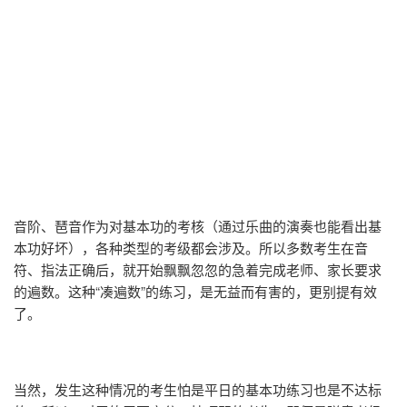
音阶、琶音作为对基本功的考核（通过乐曲的演奏也能看出基
本功好坏），各种类型的考级都会涉及。所以多数考生在音
符、指法正确后，就开始飘飘忽忽的急着完成老师、家长要求
的遍数。这种“凑遍数”的练习，是无益而有害的，更别提有效
了。
当然，发生这种情况的考生怕是平日的基本功练习也是不达标