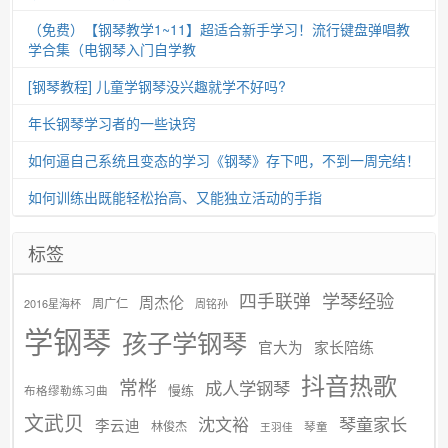
（免费）【钢琴教学1~11】超适合新手学习！流行键盘弹唱教
学合集（电钢琴入门自学教
[钢琴教程] 儿童学钢琴没兴趣就学不好吗?
年长钢琴学习者的一些诀窍
如何逼自己系统且变态的学习《钢琴》存下吧，不到一周完结！
如何训练出既能轻松抬高、又能独立活动的手指
标签
学琴经验
四手联弹
周杰伦
周广仁
2016星海杯
周铭孙
学钢琴
孩子学钢琴
官大为
家长陪练
抖音热歌
常桦
成人学钢琴
慢练
布格缪勒练习曲
文武贝
沈文裕
琴童家长
李云迪
林俊杰
琴童
王羽佳