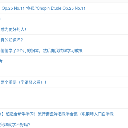
 No.11 ‘冬风’/Chopin Etude Op.25 No.11
琴
们成为更好的人！
真的知道吗?
偷偷学了2个月的钢琴，然后向我炫耀学习成果
”
和两个重要（学钢琴必看）！
11】超适合新手学习！流行键盘弹唱教学合集（电钢琴入门自学教
没兴趣就学不好吗?