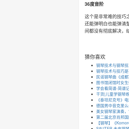
36度音阶
这个是非常难的技巧
还能弹明白也能弹清
间都没有彻底解决，
猜你喜欢
钢琴技术与钢琴技
钢琴技术与技巧是
民谣钢琴曲《成都
图书馆闭馆时女生
学会看简谱-简谱
干货|儿童学钢琴
《泰坦尼克号》电影主
德国男中音克里么尔和
美女钢琴家演奏，
第二届北京肖邦国
【钢琴】《Komor
SAUTER 未来