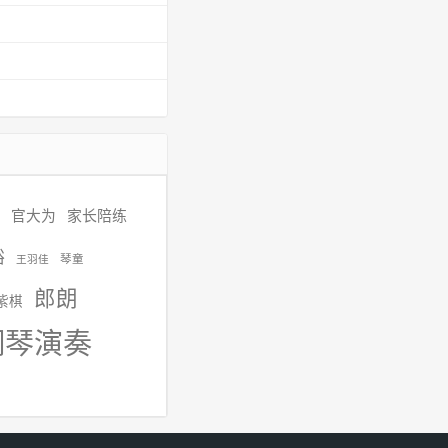
官大为
家长陪练
裕
琴童
王羽佳
郎朗
紫棋
钢琴演奏