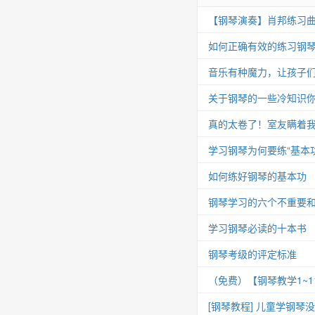
【钢琴演奏】肖邦练习曲 Op.25
如何正确有效的练习钢
音乐有种魔力，让孩子
关于钢琴的一些冷知识你
真的太卷了！室友瞒着我
学习钢琴为何要练“基本功
如何练好钢琴的基本功
钢琴学习的六个不重要
学习钢琴必读的十本书
钢琴考级的评定标准
（免费）【钢琴教学1~
[钢琴教程] 儿童学钢琴