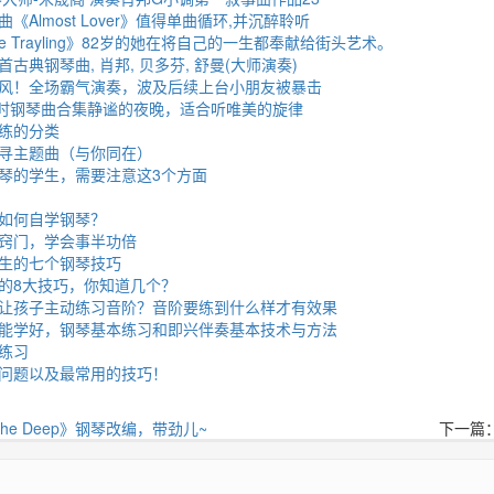
Almost Lover》值得单曲循环,并沉醉聆听
ie Trayling》82岁的她在将自己的一生都奉献给街头艺术。
古典钢琴曲, 肖邦, 贝多芬, 舒曼(大师演奏)
风！全场霸气演奏，波及后续上台小朋友被暴击
1小时钢琴曲合集静谧的夜晚，适合听唯美的旋律
练的分类
寻主题曲（与你同在）
琴的学生，需要注意这3个方面
如何自学钢琴？
窍门，学会事半功倍
生的七个钢琴技巧
的8大技巧，你知道几个？
让孩子主动练习音阶？音阶要练到什么样才有效果
能学好，钢琴基本练习和即兴伴奏基本技术与方法
练习
问题以及最常用的技巧！
In The Deep》钢琴改编，带劲儿~
下一篇