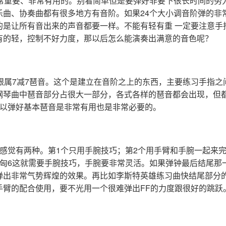
非常重要、非常有用的。别看简单但是要弹好非要下很长时间的努
乐曲、协奏曲都有很多地方有音阶。如果24个大小调音阶弹的非
的是让所有音出来的声音都要一样。不能有轻有重 一定要注意手
有的轻，控制不好力度，那以后怎么能演奏出满意的音色呢？
音跟属7减7琶音。这个是建立在音阶之上的东西，主要练习手指之
钢琴曲中琶音部分占很大一部分，各式各样的琶音都会出现，但都
所以弹好基本琶音是非常有用也是非常必要的。
人感觉有两种。第1个只用手腕技巧；第2个用手臂和手腕一起来
特匈6这就需要手腕技巧，手腕要非常灵活。如果弹钟最后结尾那
弹出非常气势辉煌的效果。再比如李斯特英雄练习曲快结尾部分
手臂的配合使用，要不光用一个很难弹出FF的力度跟很好的跳跃