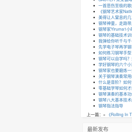
一首悲伤至极的歌曲《
《钢琴艺术家Natl
美得让人窒息的几首
钢琴神童，走路带
钢琴家Yiruma
钢琴的基础技术训
我弹给你听千与千
先学电子琴再学钢
如何练习钢琴手型
钢琴可以自学吗？
学好钢琴的六个小
钢琴家也要磨炼一
关于钢琴演奏常用
什么是音阶？如何
零基础学琴如何才
钢琴演奏的基本功
钢琴八大基本技术
钢琴指法指导
上一篇：«
《Rolling 
最新发布