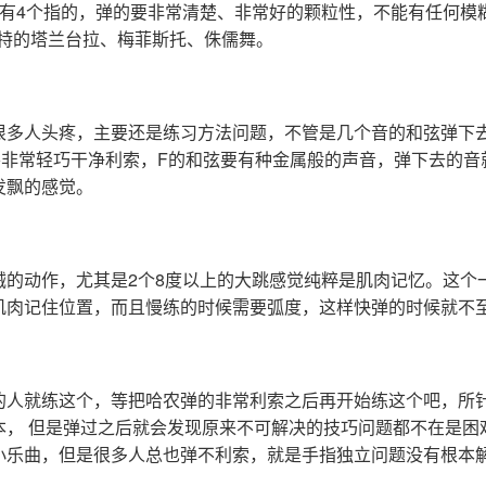
、有4个指的，弹的要非常清楚、非常好的颗粒性，不能有任何模
李斯特的塔兰台拉、梅菲斯托、侏儒舞。
很多人头疼，主要还是练习方法问题，不管是几个音的和弦弹下
要非常轻巧干净利索，F的和弦要有种金属般的声音，弹下去的音
发飘的感觉。
械的动作，尤其是2个8度以上的大跳感觉纯粹是肌肉记忆。这个
肌肉记住位置，而且慢练的时候需要弧度，这样快弹的时候就不
的人就练这个，等把哈农弹的非常利索之后再开始练这个吧，所
本， 但是弹过之后就会发现原来不可解决的技巧问题都不在是困
小乐曲，但是很多人总也弹不利索，就是手指独立问题没有根本