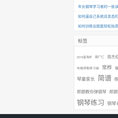
年长钢琴学习者的一些
如何逼自己系统且变态
如何训练出既能轻松抬
标签
周杰
周广仁
2016星海杯
常桦
布格缪勒练习曲
简谱
琴童家长
郎朗教你弹钢琴
郎朗
钢琴练习
钢琴