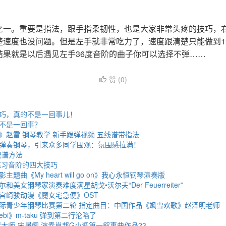
之一。重要是指法，跟手指柔韧性，也是大家非常头疼的技巧，右
楚速度也没问题。但是左手就非常吃力了，速度跟清楚只能做到
结果就是以后遇见左手36度音阶的曲子你可以选择不弹……
赞 (
0
)
巧，真的不是一回事儿！
不是一回事？
》赵雷 钢琴教学 新手跟弹视频 五线谱带指法
弹奏钢琴，引来众多同学围观：氛围感拉满！
记谱方法
练习音阶的四大技巧
题曲《My heart will go on》我心永恒钢琴演奏版
美女钢琴家演奏难度满星胡戈•沃尔夫“Der Feuerreiter”
宫崎骏动漫《魔女宅急便》OST
际青少年钢琴比赛第二轮 指定曲目：中国作品《飒雪欢歌》赵泽明老师
ebi》m-taku 弹到第二行沦陷了
钢琴大师-宋晟阁 演奏肖邦G小调第一叙事曲作品23