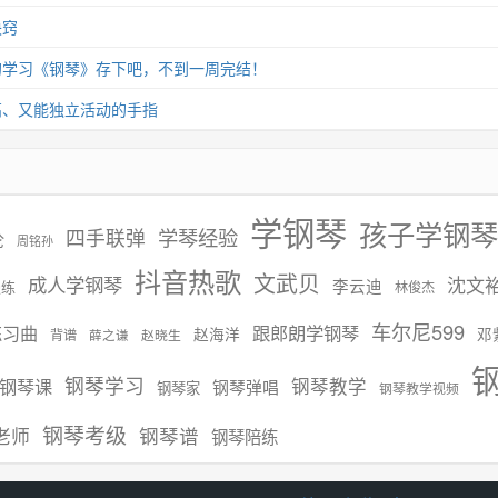
诀窍
的学习《钢琴》存下吧，不到一周完结！
高、又能独立活动的手指
学钢琴
孩子学钢琴
学琴经验
四手联弹
伦
周铭孙
抖音热歌
文武贝
成人学钢琴
沈文
李云迪
慢练
林俊杰
车尔尼599
练习曲
跟郎朗学钢琴
赵海洋
邓
背谱
赵晓生
薛之谦
钢琴学习
钢琴课
钢琴教学
钢琴弹唱
钢琴家
钢琴教学视频
钢琴考级
钢琴谱
老师
钢琴陪练