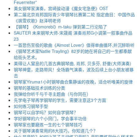
Feuerreiter”
美女钢琴家演奏，宫崎骏动漫《魔女宅急便》OST
第二届北京肖邦国际青少年钢琴比赛第二轮 指定曲目：中国作品
《飒雪欢歌》赵泽明老师
【钢琴】《Komorebi》m-taku 弹到第二行沦陷了
SAUTER 未来钢琴大师-宋晟阁 演奏肖邦G小调第一叙事曲作品
23
一首悲伤至极的歌曲《Almost Lover》值得单曲循环,并沉醉聆听
《钢琴艺术家Natlie Trayling》82岁的她在将自己的一生都奉献
给街头艺术。
美得让人窒息的几首古典钢琴曲, 肖邦, 贝多芬, 舒曼(大师演奏)
钢琴神童，走路带风！全场霸气演奏，波及后续上台小朋友被暴
击
钢琴家Yiruma1小时钢琴曲合集静谧的夜晚，适合听唯美的旋律
钢琴的基础技术训练的分类
我弹给你听千与千寻主题曲（与你同在）
先学电子琴再学钢琴的学生，需要注意这3个方面
如何练习钢琴手型
钢琴可以自学吗？如何自学钢琴？
学好钢琴的六个小窍门，学会事半功倍
钢琴家也要磨炼一生的七个钢琴技巧
关于钢琴演奏常用的8大技巧，你知道几个？
什么是音阶？如何让孩子主动练习音阶？音阶要练到什么样才有