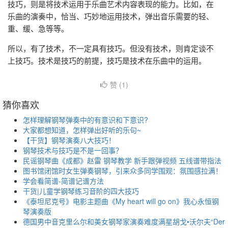
技巧，则是将技术运用于乐曲艺术内容表现的能力。比如，在
乐曲的演奏中，恰当、巧妙地运用技术，弹出音乐需要的轻、
重、缓、急等等。
所以，有了技术，不一定具有技巧。但没有技术，则肯定谈不
上技巧。技术是技巧的前提，技巧是技术在乐曲中的运用。
赞 (
1
)
猜你喜欢
怎样理解钢琴弹奏中的有意识和下意识?
大家都想知道，怎样弹出好听的乐句~
【干货】钢琴演奏八大技巧！
钢琴技术与技巧是不是一回事？
民谣钢琴曲《成都》赵雷 钢琴教学 新手跟弹视频 五线谱带指法
图书馆闭馆时女生弹奏钢琴，引来众多同学围观：氛围感拉满！
学会看简谱-简谱记谱方法
干货|儿童学钢琴练习音阶的四大技巧
《泰坦尼克号》电影主题曲《My heart will go on》我心永恒钢
琴演奏版
德国男中音克里么尔和美女钢琴家演奏难度满星胡戈•沃尔夫“Der