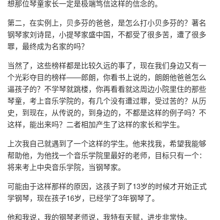
想那位琴童家长一定是极端笃信这样的信念的。
第二，在实例上，贝多芬的爸爸，是怎么打小贝多芬的？著名
钢琴家刘诗昆，小提琴家盛中国，不都受了很多苦，遭了很多
罪，最终成为名家的吗？
当然了，这些榜样都是比较久远的事了，现在我们身边又有一
个光彩夺目的榜样——郎朗，你看书上说的，朗朗他爸爸怎么
逼孩子的？不学琴就跳楼，你再看看就这周边小院里住的那些
琴童，考上音乐学院的，有几个没有遭过罪，受过苦的？从历
史，到现在，从传说的，到身边的，不都是这样的例子吗？不
这样，能出来吗？二者相加产生了这样的家长和学生。
上次我自己就遇到了一个这样的学生。他来找我，希望我能够
帮助他，为他找一个音乐学院里最好的老师，目标只有一个：
将来考上中央音乐学院，当钢琴家。
可能由于这样那样的原因，这孩子到了13岁的时候才开始正式
学钢琴，现在孩子16岁，已经学了3年钢琴了。
他和我说，我的钢琴老师说，我特有天赋，进步非常快。