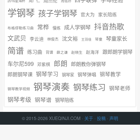
周杰伦
周广仁
2016星海杯
周铭孙
学钢琴
孩子学钢琴
官大为
家长陪练
抖音热歌
常桦
成人学钢琴
慢练
布格缪勒练习曲
文武贝
沈文裕
琴童家长
李云迪
林俊杰
琴童
王羽佳
简谱
练习曲
跟郎朗学钢琴
赵海洋
背谱
赵晓生
薛之谦
郎朗
车尔尼599
郎朗教你弹钢琴
邓紫棋
钢琴学习
郎朗钢琴课
钢琴教学
钢琴弹唱
钢琴家
钢琴演奏
钢琴练习
钢琴老师
钢琴教学视频
钢琴考级
钢琴谱
钢琴陪练
© 2015-2026 XUEQINJI.COM ·
关于
·
投稿
·
声明