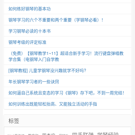
如何练好钢琴的基本功
钢琴学习的六个不重要和两个重要（学钢琴必看）！
学习钢琴必读的十本书
钢琴考级的评定标准
（免费）【钢琴教学1~11】超适合新手学习！流行键盘弹唱教
学合集（电钢琴入门自学教
[钢琴教程] 儿童学钢琴没兴趣就学不好吗?
年长钢琴学习者的一些诀窍
如何逼自己系统且变态的学习《钢琴》存下吧，不到一周完结！
如何训练出既能轻松抬高、又能独立活动的手指
标签
学琴经验
四手联弹