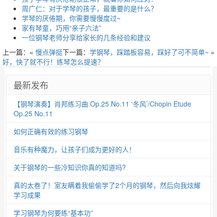
周广仁：对于学琴的孩子，最重要的是什么？
学琴的厌倦期，你需要慢慢度过~
家有琴童，巧用“亲子六法”
一位钢琴老师分享给家长的几条经验和建议
上一篇：«
慢点弹挺
下一篇：
学钢琴，踩踏板容易，踩好了可不简单~
»
好，快了就不行！练琴怎么提速？
最新发布
【钢琴演奏】肖邦练习曲 Op.25 No.11 ‘冬风’/Chopin Etude
Op.25 No.11
如何正确有效的练习钢琴
音乐有种魔力，让孩子们成为更好的人！
关于钢琴的一些冷知识你真的知道吗?
真的太卷了！室友瞒着我偷偷学了2个月的钢琴，然后向我炫耀
学习成果
学习钢琴为何要练“基本功”