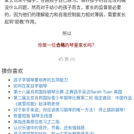
没什么问题，然而对于幼小的孩子而言，家长的监督是必要
的，因为他们的理解能力和自我控制能力相对薄弱，需要家长
起到“助教”作用。
所以
你是一位
合格
的琴童家长吗？
赞 (
0
)
猜你喜欢
孩子学钢琴要培养的五项能力
如何在家自学钢琴
第十八届肖邦国际钢琴比赛-正赛选手采访Sarah Tuan 美国
第二届北京肖邦国际青少年钢琴比赛第二轮 指定曲目：中国作品
《飒雪欢歌》赵泽明老师
对于新手来说，你应该练习钢琴的唯一方法！ 停止跳跃钢琴！
牧童短笛 钢琴五线谱
单指连奏原位练习之二指
认识乐谱中的音符，节奏。还有强弱感
孩子学钢琴的好处，每一个家长都值得关注!