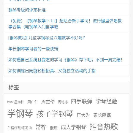
钢琴考级的评定标准
（免费）【钢琴教学1~11】超适合新手学习！流行键盘弹唱教
学合集（电钢琴入门自学教
[钢琴教程] 儿童学钢琴没兴趣就学不好吗?
年长钢琴学习者的一些诀窍
如何逼自己系统且变态的学习《钢琴》存下吧，不到一周完结！
如何训练出既能轻松抬高、又能独立活动的手指
标签
学琴经验
四手联弹
周杰伦
周广仁
2016星海杯
周铭孙
学钢琴
孩子学钢琴
官大为
家长陪练
抖音热歌
常桦
成人学钢琴
慢练
布格缪勒练习曲