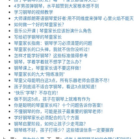
4岁男孩弹钢琴，水平超赞到大家根本想不到
学习钢琴的视频教学
大师课郎朗寄语钢琴爱好者:用不同维度来弹琴 心里火焰不能灭
如何做一个好的琴童家长？
音乐公开课 | 琴童家长应该扮演什么角色
写给初学钢琴的琴童家长
琴童家长指南：钢琴学习必须清楚的问题
琴童家长的口头禅，我就不信你没听过！
怎样才能学好钢琴？这些标准值得参考
钢琴，学着学着就不想学了怎么办？
钢琴课上，琴童家长请不要这样做！
琴童家长的九大“陪练准则”
琴童父母能明白这3点，所有乐器老师会感激不尽！
孩子到底适不适合学钢琴，看这3点就知道！
“快乐”学琴？不存在的！
做不到这5点，孩子在钢琴上就难有作为
你是聪明的琴童家长吗？十个问题告诉你答案！
不懂钢琴的你，可能是孩子最重要的钢琴老师！
学好钢琴家长必须配合的几个方面
钢琴启蒙阶段，如何让孩子少走弯路？
钢琴练不好，孩子打得少？这些错误信条一定要摒弃