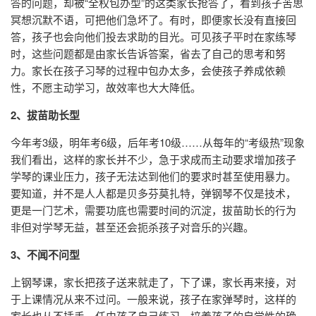
答的问题，却被“全权包办型”的这类家长抢答了，看到孩子苦思
冥想沉默不语，可把他们急坏了。有时，即便家长没有直接回
答，孩子也会向他们投去求助的目光。可见孩子平时在家练琴
时，这些问题都是由家长告诉答案，省去了自己的思考和努
力。家长在孩子习琴的过程中包办太多，会使孩子养成依赖
性，不愿主动学习，故效率也大大降低。
2、拔苗助长型
今年考3级，明年考6级，后年考10级……从每年的“考级热”现象
我们看出，这样的家长并不少，急于求成而主动要求增加孩子
学琴的课业压力，孩子无法达到他们的要求时甚至使用暴力。
要知道，并不是人人都是贝多芬莫扎特，弹钢琴不仅是技术，
更是一门艺术，需要功底也需要时间的沉淀，拔苗助长的行为
非但对学琴无益，甚至还会扼杀孩子对音乐的兴趣。
3、
不闻不问型
上钢琴课，家长把孩子送来就走了，下了课，家长再来接，对
于上课情况从来不过问。一般来说，孩子在家弹琴时，这样的
家长也从不插手，任由孩子自己练习。培养孩子的自觉性的确