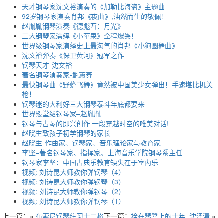
天才钢琴家沈文裕演奏的《加勒比海盗》主题曲
92岁钢琴家演奏肖邦《夜曲》,油然而生的敬佩！
赵胤胤钢琴演奏《德彪西：月光》
三大钢琴家演绎《小苹果》全程爆笑！
世界级钢琴家演绎史上最淘气的肖邦《小狗圆舞曲》
沈文裕弹奏《保卫黄河》冠军之作
钢琴天才-沈文裕
著名钢琴演奏家-鲍蕙荞
最快钢琴曲《野蜂飞舞》竟然被中国美少女弹出！手速堪比机关
枪！
钢琴迷的大利好三大钢琴泰斗年底都要来
世界殿堂级钢琴家–赵胤胤
钢琴与古琴的即兴创作:一段穿越时空的唯美对话!
赵晓生致孩子初学钢琴的家长
赵晓生-作曲家、钢琴家、音乐理论家与教育家
李坚–著名钢琴家、指挥家、上海音乐学院钢琴系主任
钢琴家李坚：中国古典乐教育缺失在于室内乐
视频: 刘诗昆大师教你弹钢琴（4）
视频: 刘诗昆大师教你弹钢琴（3）
视频: 刘诗昆大师教你弹钢琴（2）
视频: 刘诗昆大师教你弹钢琴（1）
上一篇：«
布索尼钢琴练习十二格
下一篇：
拴在琴凳上的十年–沈泽清
»