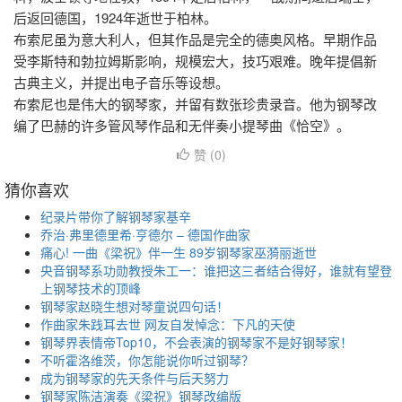
后返回德国，1924年逝世于柏林。
布索尼虽为意大利人，但其作品是完全的德奥风格。早期作品
受李斯特和勃拉姆斯影响，规模宏大，技巧艰难。晚年提倡新
古典主义，并提出电子音乐等设想。
布索尼也是伟大的钢琴家，并留有数张珍贵录音。他为钢琴改
编了巴赫的许多管风琴作品和无伴奏小提琴曲《恰空》。
赞 (
0
)
猜你喜欢
纪录片带你了解钢琴家基辛
乔治·弗里德里希·亨德尔 – 德国作曲家
痛心! 一曲《梁祝》伴一生 89岁钢琴家巫漪丽逝世
央音钢琴系功勋教授朱工一：谁把这三者结合得好，谁就有望登
上钢琴技术的顶峰
钢琴家赵晓生想对琴童说四句话！
作曲家朱践耳去世 网友自发悼念：下凡的天使
钢琴界表情帝Top10，不会表演的钢琴家不是好钢琴家！
不听霍洛维茨，你怎能说你听过钢琴？
成为钢琴家的先天条件与后天努力
钢琴家陈洁演奏《梁祝》钢琴改编版