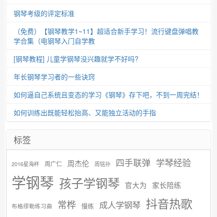
钢琴考级的评定标准
（免费）【钢琴教学1~11】超适合新手学习！流行键盘弹唱教
学合集（电钢琴入门自学教
[钢琴教程] 儿童学钢琴没兴趣就学不好吗?
年长钢琴学习者的一些诀窍
如何逼自己系统且变态的学习《钢琴》存下吧，不到一周完结！
如何训练出既能轻松抬高、又能独立活动的手指
标签
学琴经验
四手联弹
周杰伦
周广仁
2016星海杯
周铭孙
学钢琴
孩子学钢琴
官大为
家长陪练
抖音热歌
常桦
成人学钢琴
慢练
布格缪勒练习曲