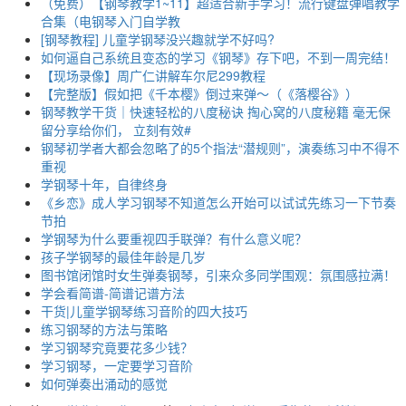
（免费）【钢琴教学1~11】超适合新手学习！流行键盘弹唱教学
合集（电钢琴入门自学教
[钢琴教程] 儿童学钢琴没兴趣就学不好吗?
如何逼自己系统且变态的学习《钢琴》存下吧，不到一周完结！
【现场录像】周广仁讲解车尔尼299教程
【完整版】假如把《千本樱》倒过来弹～（《落樱谷》）
钢琴教学干货｜快速轻松的八度秘诀 掏心窝的八度秘籍 毫无保
留分享给你们， 立刻有效#
钢琴初学者大都会忽略了的5个指法“潜规则”，演奏练习中不得不
重视
学钢琴十年，自律终身
《乡恋》成人学习钢琴不知道怎么开始可以试试先练习一下节奏
节拍
学钢琴为什么要重视四手联弹？有什么意义呢？
孩子学钢琴的最佳年龄是几岁
图书馆闭馆时女生弹奏钢琴，引来众多同学围观：氛围感拉满！
学会看简谱-简谱记谱方法
干货|儿童学钢琴练习音阶的四大技巧
练习钢琴的方法与策略
学习钢琴究竟要花多少钱？
学习钢琴，一定要学习音阶
如何弹奏出涌动的感觉