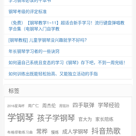
钢琴考级的评定标准
（免费）【钢琴教学1~11】超适合新手学习！流行键盘弹唱教
学合集（电钢琴入门自学教
[钢琴教程] 儿童学钢琴没兴趣就学不好吗?
年长钢琴学习者的一些诀窍
如何逼自己系统且变态的学习《钢琴》存下吧，不到一周完结！
如何训练出既能轻松抬高、又能独立活动的手指
标签
学琴经验
四手联弹
周杰伦
周广仁
2016星海杯
周铭孙
学钢琴
孩子学钢琴
官大为
家长陪练
抖音热歌
常桦
成人学钢琴
慢练
布格缪勒练习曲