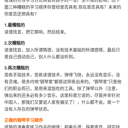
面三种糟糕的学习顺序你曾经是否具有,现在是否具有？未来的
你是否还想具有?
1.最糟糕的
读谱找音，把它摁响，然后结束。
2.次糟糕的
读谱找音，加入所谓情感，没有技术基础的所谓感情，最后只
是自己感动自己，别人什么都没听到。
3.再次糟糕的
苦练手指技术，苦练读谱技术，弹得飞快，永远没有音乐，没
有灵魂。很多内地“钢琴家”都是这样练出来的。“钢琴家”只是他
们的职业而已，是用来混饭吃的工具。除了弹琴以外（注意，
弹出来的还未必有多少音乐，这是科普兰说的，尽管并非针对
中国人，那我们又要说人家有偏见了），什么都不会。是一个
没有人存在的弹琴状态。
正确的钢琴学习顺序
成熟的演奏家练习作品的顺序：视奏乐谱，探索声音，研究技