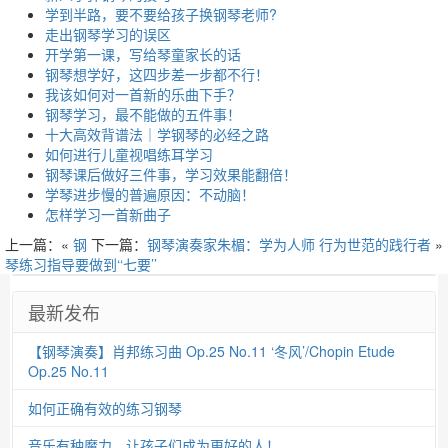
学到半路，要不要给孩子换钢琴老师?
走出钢琴学习的误区
开学第一课，写给琴童家长的话
钢琴想学好，这四步差一步都不行！
我该如何对一首新的乐曲下手？
钢琴学习，最不能做的五件事！
十大高效背谱法｜学钢琴的必经之路
如何进行儿童视唱练耳学习
钢琴课后做好三件事，学习效果能翻倍！
学琴进步慢的普遍原因：不动脑！
怎样学习一首新曲子
上一篇：«
钢
下一篇：
钢琴演奏家朱楣：学为人师 行为世范的践行者
»
琴练习指导要做到‘‘七要’’
最新发布
【钢琴演奏】肖邦练习曲 Op.25 No.11 ‘冬风’/Chopin Etude
Op.25 No.11
如何正确有效的练习钢琴
音乐有种魔力，让孩子们成为更好的人！