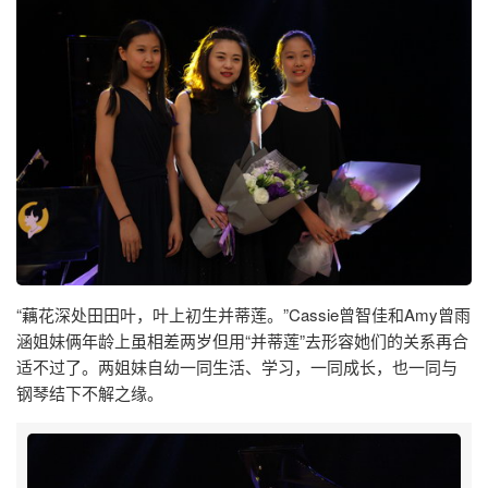
“藕花深处田田叶，叶上初生并蒂莲。”Cassie曾智佳和Amy曾雨
涵姐妹俩年龄上虽相差两岁但用“并蒂莲”去形容她们的关系再合
适不过了。两姐妹自幼一同生活、学习，一同成长，也一同与
钢琴结下不解之缘。