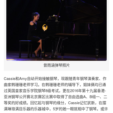
曾雨涵弹琴照片
Cassie和Amy自幼开始接触钢琴，现跟随青年钢琴演奏家、作
曲家韩珊珊老师学习。在韩珊珊老师的辅导下，姐妹俩均已通
过英国皇家音乐学院钢琴8级考试，更在2016年第十九届香港-
亚洲钢琴公开赛北京赛区比赛中取得了自由选曲A、B组一、二
等奖的好成绩。回忆起与钢琴的缘分，Cassie记忆犹新，在摆
满琳琅满目乐器的乐器城中，5岁的她一眼就相中了钢琴。或许