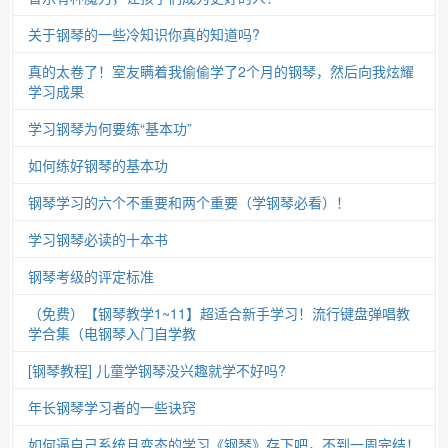
关于钢琴的一些冷知识你真的知道吗?
真的太卷了！室友瞒着我偷偷学了2个月的钢琴，然后向我炫耀
学习成果
学习钢琴为何要练“基本功”
如何练好钢琴的基本功
钢琴学习的六个不重要和两个重要（学钢琴必看）！
学习钢琴必读的十本书
钢琴考级的评定标准
（免费）【钢琴教学1~11】超适合新手学习！流行键盘弹唱教
学合集（电钢琴入门自学教
[钢琴教程] 儿童学钢琴没兴趣就学不好吗?
年长钢琴学习者的一些诀窍
如何逼自己系统且变态的学习《钢琴》存下吧，不到一周完结！