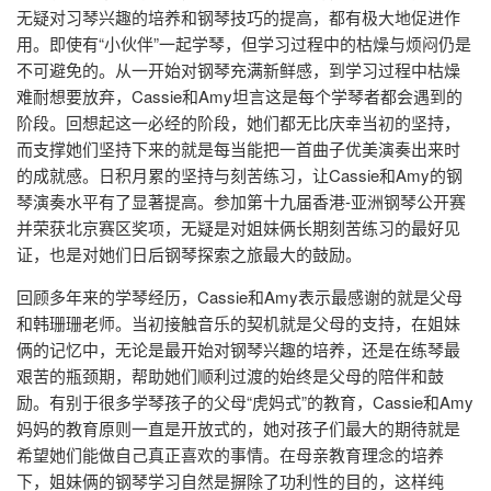
无疑对习琴兴趣的培养和钢琴技巧的提高，都有极大地促进作
用。即使有“小伙伴”一起学琴，但学习过程中的枯燥与烦闷仍是
不可避免的。从一开始对钢琴充满新鲜感，到学习过程中枯燥
难耐想要放弃，Cassie和Amy坦言这是每个学琴者都会遇到的
阶段。回想起这一必经的阶段，她们都无比庆幸当初的坚持，
而支撑她们坚持下来的就是每当能把一首曲子优美演奏出来时
的成就感。日积月累的坚持与刻苦练习，让Cassie和Amy的钢
琴演奏水平有了显著提高。参加第十九届香港-亚洲钢琴公开赛
并荣获北京赛区奖项，无疑是对姐妹俩长期刻苦练习的最好见
证，也是对她们日后钢琴探索之旅最大的鼓励。
回顾多年来的学琴经历，Cassie和Amy表示最感谢的就是父母
和韩珊珊老师。当初接触音乐的契机就是父母的支持，在姐妹
俩的记忆中，无论是最开始对钢琴兴趣的培养，还是在练琴最
艰苦的瓶颈期，帮助她们顺利过渡的始终是父母的陪伴和鼓
励。有别于很多学琴孩子的父母“虎妈式”的教育，Cassie和Amy
妈妈的教育原则一直是开放式的，她对孩子们最大的期待就是
希望她们能做自己真正喜欢的事情。在母亲教育理念的培养
下，姐妹俩的钢琴学习自然是摒除了功利性的目的，这样纯