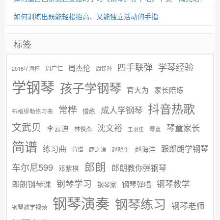
如何训练出既能轻松抬高、又能独立活动的手指
标签
学琴经验
四手联弹
周杰伦
周广仁
2016星海杯
周铭孙
学钢琴
孩子学钢琴
官大为
家长陪练
抖音热歌
常桦
成人学钢琴
慢练
布格缪勒练习曲
文武贝
沈文裕
琴童家长
李云迪
林俊杰
琴童
王羽佳
简谱
练习曲
跟郎朗学钢琴
赵海洋
背谱
赵晓生
薛之谦
郎朗
车尔尼599
郎朗教你弹钢琴
邓紫棋
钢琴学习
郎朗钢琴课
钢琴教学
钢琴弹唱
钢琴家
钢琴演奏
钢琴练习
钢琴老师
钢琴教学视频