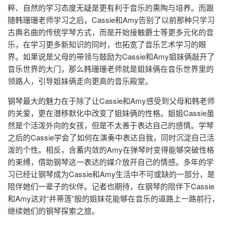
粹、自然的学习态度无疑是更有利于音乐的熏陶与培养。而跟
随韩珊珊老师学习之后，Cassie和Amy告别了以前那种只学习
古典名曲的传统学琴方式，而是开始接触爵士等更多元化的音
乐，在学习更多新知识的同时，也拓宽了音乐艺术学习的眼
界。如果说是父母的带领与鼓励为Cassie和Amy姐妹俩敲开了
音乐世界的大门，那么韩珊珊老师就是姐妹俩在音乐世界里的
领路人，引导姐妹俩走向更高的音乐殿堂。
钢琴最大的魅力在于除了让Cassie和Amy感受到父母和韩老师
的关爱，更在潜移默化中改变了姐妹俩的性格。姐姐Cassie虽
然是个活泼外向的女孩，但是不太善于表达自己的感情。学琴
之后的Cassie学会了如何在演奏中表达自我，同时沉淀自己活
泼的个性。相反，含蓄内敛的Amy在弹琴时变得能够突破性格
的束缚，借助钢琴这一表达的媒介放开自己的情感。多年的学
习已经让钢琴成为Cassie和Amy生活中不可或缺的一部分，是
陪伴她们一辈子的伙伴。记者也期待，在钢琴的陪伴下Cassie
和Amy这对“并蒂莲”般的姐妹花能够在音乐的道路上一路前行，
继续她们的钢琴探索之旅。