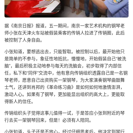
据《南京日报》报道，五一期间，南京一家艺术机构的钢琴老
师小张在天津火车站被假装乘客的传销人拉进了传销圈，此后
被控制了人身自由。
小张知道，要想逃出去，只能智取。被控制以后，最开始他只
是简单的不参与，象征性地抵抗，慢慢地，开始假装自己“被洗
脑”，最后积极主动地参与每天的洗脑会，初步取得了内部信
任，私下和“同伴”交流中，他有意向传销组织透露自己是一名钢
琴老师，愿意自己出资购买一架钢琴，为大家演奏钢琴曲鼓舞
士气，还讲到肖邦的《革命练习曲》是如何如何地激情澎湃，
激动人心。如果有了钢琴，更加能显出组织的高大上，更能取
得新人的信任。
传销组织头子觉得这事儿值得一试，于是答应小张到附近的琴
行去买一架钢琴回来，但是！必须有人陪同。
小张知道，头子还是不放心，经过仔细思考后，他决定到琴行