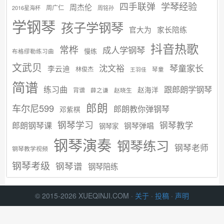
学琴经验
四手联弹
周杰伦
周广仁
2016星海杯
周铭孙
学钢琴
孩子学钢琴
官大为
家长陪练
抖音热歌
常桦
成人学钢琴
慢练
布格缪勒练习曲
文武贝
沈文裕
琴童家长
李云迪
林俊杰
琴童
王羽佳
简谱
练习曲
跟郎朗学钢琴
赵海洋
背谱
赵晓生
薛之谦
郎朗
车尔尼599
郎朗教你弹钢琴
邓紫棋
钢琴学习
郎朗钢琴课
钢琴教学
钢琴弹唱
钢琴家
钢琴演奏
钢琴练习
钢琴老师
钢琴教学视频
钢琴考级
钢琴谱
钢琴陪练
© 2015-2026 XUEQINJI.COM ·
关于
·
投稿
·
声明