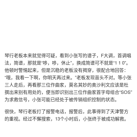
琴行老板本来就觉得可疑，看到小张写的谱子，F大调，首调唱
法，简谱，那就是“哆，哆，休止”，换成简谱可不就是“1 1 0”。
他顿时警惕起来，但是沉稳的老板没有揭穿，很配合地回答：
“哦，我看一下啊，你明天再过来。”老板发现苗头不对。等小张
三人走后，再看那三位作曲家，莫名其妙的奥沙利文应该是杜
撰出来别有用处的，便当即识别出三位作曲家首字母组合“SOS”
为求救信号，小张可能已经处于被传销组织控制的状态。
很快，琴行老板打了报警电话，报警后，此事得到了天津警方
的重视。经过不懈搜索，13个小时后，小张终于被成功解救。