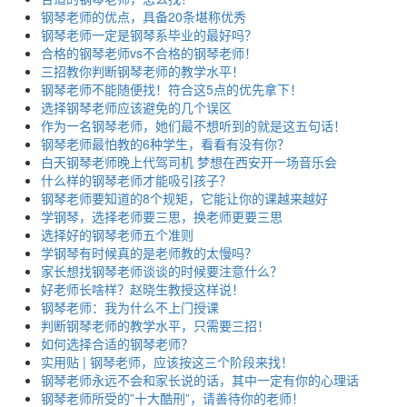
钢琴老师的优点，具备20条堪称优秀
钢琴老师一定是钢琴系毕业的最好吗？
合格的钢琴老师vs不合格的钢琴老师！
三招教你判断钢琴老师的教学水平！
钢琴老师不能随便找！符合这5点的优先拿下！
选择钢琴老师应该避免的几个误区
作为一名钢琴老师，她们最不想听到的就是这五句话！
钢琴老师最怕教的6种学生，看看有没有你？
白天钢琴老师晚上代驾司机 梦想在西安开一场音乐会
什么样的钢琴老师才能吸引孩子？
钢琴老师要知道的8个规矩，它能让你的课越来越好
学钢琴，选择老师要三思，换老师更要三思
选择好的钢琴老师五个准则
学钢琴有时候真的是老师教的太慢吗？
家长想找钢琴老师谈谈的时候要注意什么？
好老师长啥样？赵晓生教授这样说！
钢琴老师：我为什么不上门授课
判断钢琴老师的教学水平，只需要三招！
如何选择合适的钢琴老师？
实用贴 | 钢琴老师，应该按这三个阶段来找！
钢琴老师永远不会和家长说的话，其中一定有你的心理话
钢琴老师所受的”十大酷刑”，请善待你的老师！