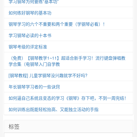
学习钢琴为何要练“基本功”
如何练好钢琴的基本功
钢琴学习的六个不重要和两个重要（学钢琴必看）！
学习钢琴必读的十本书
钢琴考级的评定标准
（免费）【钢琴教学1~11】超适合新手学习！流行键盘弹唱教
学合集（电钢琴入门自学教
[钢琴教程] 儿童学钢琴没兴趣就学不好吗?
年长钢琴学习者的一些诀窍
如何逼自己系统且变态的学习《钢琴》存下吧，不到一周完结！
如何训练出既能轻松抬高、又能独立活动的手指
标签