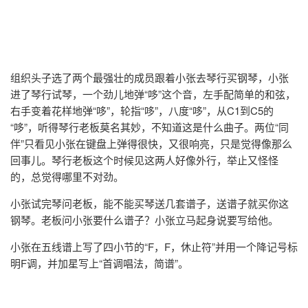
组织头子选了两个最强壮的成员跟着小张去琴行买钢琴，小张
进了琴行试琴，一个劲儿地弹“哆”这个音，左手配简单的和弦，
右手变着花样地弹“哆”，轮指“哆”，八度“哆”，从C1到C5的
“哆”，听得琴行老板莫名其妙，不知道这是什么曲子。两位“同
伴”只看见小张在键盘上弹得很快，又很响亮，只是觉得像那么
回事儿。琴行老板这个时候见这两人好像外行，举止又怪怪
的，总觉得哪里不对劲。
小张试完琴问老板，能不能买琴送几套谱子，送谱子就买你这
钢琴。老板问小张要什么谱子？小张立马起身说要写给他。
小张在五线谱上写了四小节的“F，F，休止符”并用一个降记号标
明F调，并加星写上“首调唱法，简谱”。